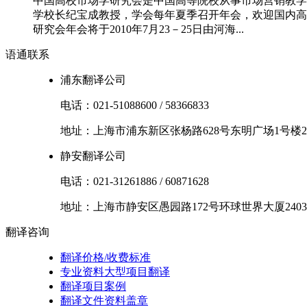
中国高校市场学研究会是中国高等院校从事市场营销教学
学校长纪宝成教授，学会每年夏季召开年会，欢迎国内高等
研究会年会将于2010年7月23－25日由河海...
语通
联系
浦东翻译公司
电话：
021-51088600
/
58366833
地址：
上海市
浦东新区
张杨路628号东明广场1号楼2
静安翻译公司
电话：
021-31261886
/
60871628
地址：
上海市
静安区
愚园路172号环球世界大厦2403
翻译
咨询
翻译价格/收费标准
专业资料大型项目翻译
翻译项目案例
翻译文件资料盖章