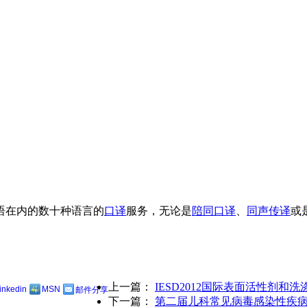
语在内的数十种语言的
口译
服务，无论是
陪同口译
、
同声传译
或
上一篇：
IESD2012国际表面活性剂和
linkedin
MSN
邮件分享
下一篇：
第二届儿科常见病毒感染性疾