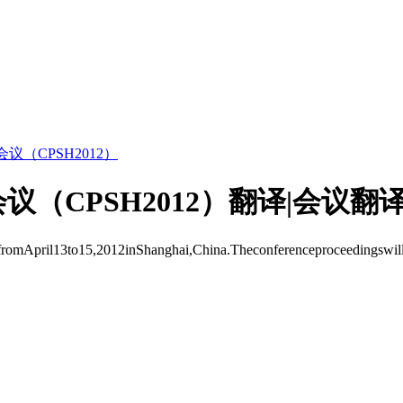
（CPSH2012）
（CPSH2012）翻译|会议翻
romApril13to15,2012inShanghai,China.Theconferenceproceedingsw