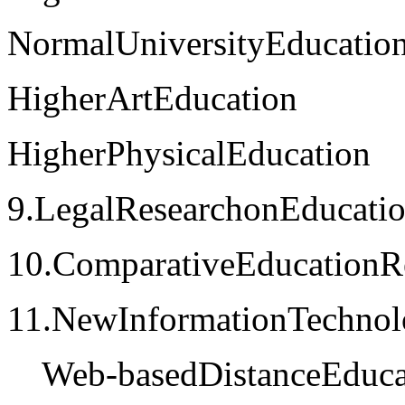
NormalUniversityEducatio
HigherArtEducation
HigherPhysicalEducation
9.LegalResearchonEducati
10.ComparativeEducationR
11.NewInformationTechnol
Web-basedDistanceEduca