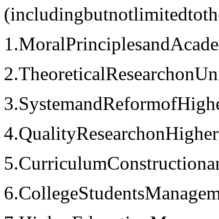
(includingbutnotlimitedtoth
1.MoralPrinciplesandAcade
2.TheoreticalResearchonUn
3.SystemandReformofHighe
4.QualityResearchonHighe
5.CurriculumConstruction
6.CollegeStudentsManage