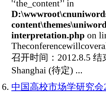
'‘the_content’' in
D:\wwwroot\cnuniword
content\themes\uniwords
interpretation.php
on l
Theconferencewillcoverall
召开时间：2012.8.5 结
Shanghai (待定) ...
中国高校市场学研究会2