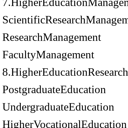
7.HigherEducationManage
ScientificResearchManage
ResearchManagement
FacultyManagement
8.HigherEducationResearc
PostgraduateEducation
UndergraduateEducation
HigherVocationalEducation