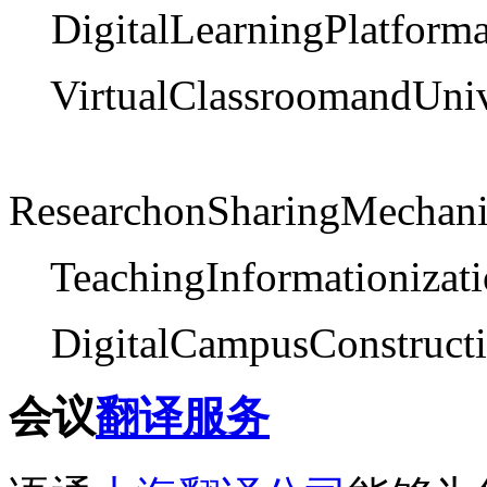
DigitalLearningPlatform
VirtualClassroomandUniv
ResearchonSharingMechanis
TeachingInformationizat
DigitalCampusConstructi
会议
翻译服务