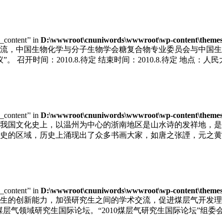
e_content’' in
D:\wwwroot\cnuniwords\wwwroot\wp-content\themes\u
，中国生物化学与分子生物学会糖复合物专业委员会与中国生物工程
召开时间：2010.8.待定 结束时间：2010.8.待定 地点：人民
e_content’' in
D:\wwwroot\cnuniwords\wwwroot\wp-content\themes\u
我国文化史上，以温州为中心的浙南地区是山水诗的发祥地，是
史的区域，历史上涌现出了众多书画大家，如唐之张諲，元之黄
e_content’' in
D:\wwwroot\cnuniwords\wwwroot\wp-content\themes\u
生的创新能力，加强研究生之间的学术交流，促进煤层气开发理
届煤层气领域研究生国际论坛。“2010煤层气研究生国际论坛”