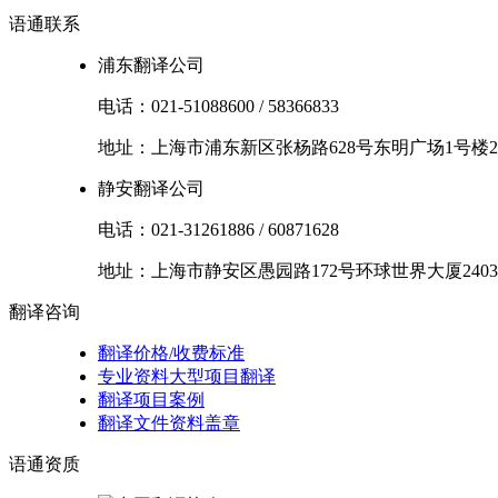
语通
联系
浦东翻译公司
电话：
021-51088600
/
58366833
地址：
上海市
浦东新区
张杨路628号东明广场1号楼2
静安翻译公司
电话：
021-31261886
/
60871628
地址：
上海市
静安区
愚园路172号环球世界大厦2403
翻译
咨询
翻译价格/收费标准
专业资料大型项目翻译
翻译项目案例
翻译文件资料盖章
语通
资质