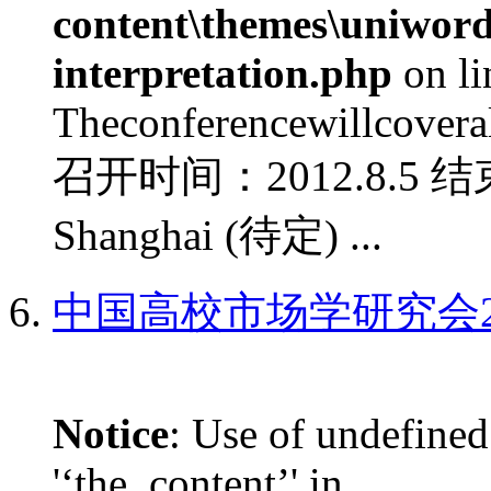
content\themes\uniwords
interpretation.php
on l
Theconferencewillcoverall
召开时间：2012.8.5 结
Shanghai (待定) ...
中国高校市场学研究会2
Notice
: Use of undefined
'‘the_content’' in