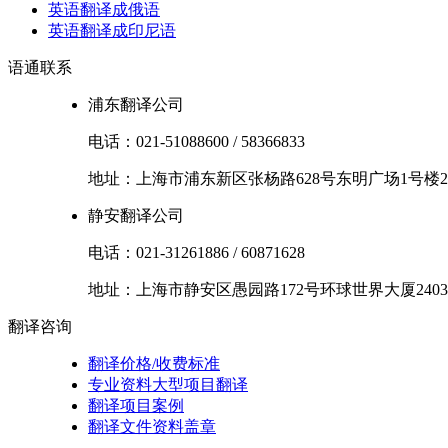
英语翻译成俄语
英语翻译成印尼语
语通
联系
浦东翻译公司
电话：
021-51088600
/
58366833
地址：
上海市
浦东新区
张杨路628号东明广场1号楼2
静安翻译公司
电话：
021-31261886
/
60871628
地址：
上海市
静安区
愚园路172号环球世界大厦2403
翻译
咨询
翻译价格/收费标准
专业资料大型项目翻译
翻译项目案例
翻译文件资料盖章