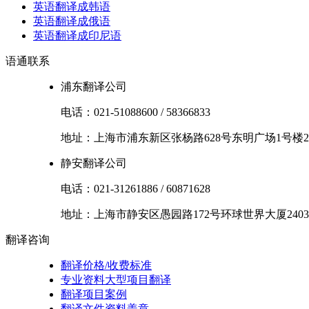
英语翻译成韩语
英语翻译成俄语
英语翻译成印尼语
语通
联系
浦东翻译公司
电话：
021-51088600
/
58366833
地址：
上海市
浦东新区
张杨路628号东明广场1号楼2
静安翻译公司
电话：
021-31261886
/
60871628
地址：
上海市
静安区
愚园路172号环球世界大厦2403
翻译
咨询
翻译价格/收费标准
专业资料大型项目翻译
翻译项目案例
翻译文件资料盖章