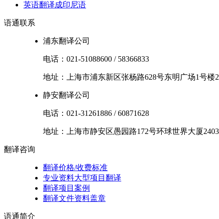
英语翻译成印尼语
语通
联系
浦东翻译公司
电话：
021-51088600
/
58366833
地址：
上海市
浦东新区
张杨路628号东明广场1号楼2
静安翻译公司
电话：
021-31261886
/
60871628
地址：
上海市
静安区
愚园路172号环球世界大厦2403
翻译
咨询
翻译价格/收费标准
专业资料大型项目翻译
翻译项目案例
翻译文件资料盖章
语通
简介