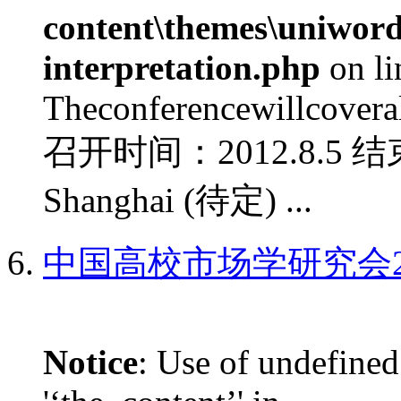
content\themes\uniwords
interpretation.php
on l
Theconferencewillcoverall
召开时间：2012.8.5 结
Shanghai (待定) ...
中国高校市场学研究会2
Notice
: Use of undefined