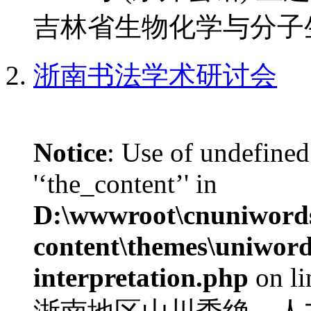
吉林省生物化学与分子生
浙南书法学术研讨会
Notice
: Use of undefined
'‘the_content’' in
D:\wwwroot\cnuniword
content\themes\uniwords
interpretation.php
on l