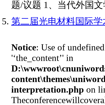
题/议题 1、当代外国文学
第二届光电材料国际学
Notice
: Use of undefined
'‘the_content’' in
D:\wwwroot\cnuniword
content\themes\uniwords
interpretation.php
on l
Theconferencewillcoverall