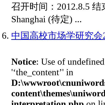
召开时间：2012.8.5 结
Shanghai (待定) ...
中国高校市场学研究会2
Notice
: Use of undefined
'‘the_content’' in
D:\wwwroot\cnuniword
content\themes\uniwords
interpretation.php
on l