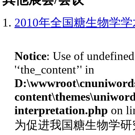
2010年全国糖生物学
Notice
: Use of undefined
'‘the_content’' in
D:\wwwroot\cnuniword
content\themes\uniwords
interpretation.php
on l
为促进我国糖生物学研