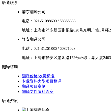
语通
联系
浦东翻译公司
电话：
021-51088600
/
58366833
地址：
上海市
浦东新区
张杨路628号东明广场1号楼2
静安翻译公司
电话：
021-31261886
/
60871628
地址：
上海市
静安区
愚园路172号环球世界大厦2403
翻译
咨询
翻译价格/收费标准
专业资料大型项目翻译
翻译项目案例
翻译文件资料盖章
语通
资质