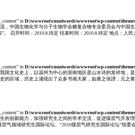
e_content’' in
D:\wwwroot\cnuniwords\wwwroot\wp-content\themes\u
，中国生物化学与分子生物学会糖复合物专业委员会与中国生物工程
召开时间：2010.8.待定 结束时间：2010.8.待定 地点：人民
e_content’' in
D:\wwwroot\cnuniwords\wwwroot\wp-content\themes\u
我国文化史上，以温州为中心的浙南地区是山水诗的发祥地，是
史的区域，历史上涌现出了众多书画大家，如唐之张諲，元之黄
e_content’' in
D:\wwwroot\cnuniwords\wwwroot\wp-content\themes\u
生的创新能力，加强研究生之间的学术交流，促进煤层气开发理
届煤层气领域研究生国际论坛。“2010煤层气研究生国际论坛”