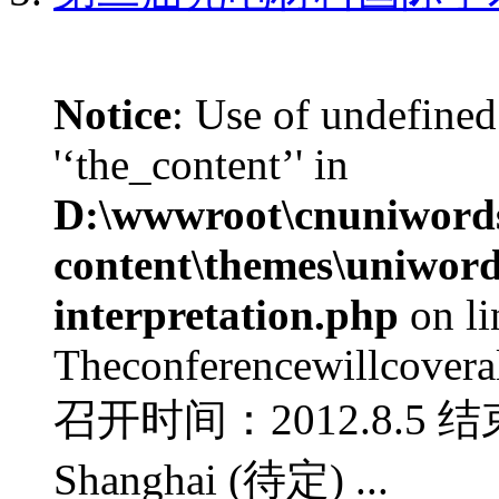
Notice
: Use of undefined
'‘the_content’' in
D:\wwwroot\cnuniword
content\themes\uniwords
interpretation.php
on l
Theconferencewillcoverall
召开时间：2012.8.5 结
Shanghai (待定) ...