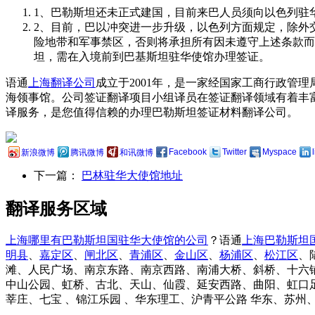
1、巴勒斯坦还未正式建国，目前来巴人员须向以色列驻
2、目前，巴以冲突进一步升级，以色列方面规定，除外
险地带和军事禁区，否则将承担所有因未遵守上述条款而
坦，需在入境前到巴基斯坦驻华使馆办理签证。
语通
上海翻译公司
成立于2001年，是一家经国家工商行政管
海领事馆。公司签证翻译项目小组译员在签证翻译领域有着丰
译服务，是您值得信赖的办理巴勒斯坦签证材料翻译公司。
Facebook
Twitter
Myspace
新浪微博
腾讯微博
和讯微博
下一篇：
巴林驻华大使馆地址
翻译服务区域
上海哪里有巴勒斯坦国驻华大使馆的公司
？语通
上海巴勒斯坦
明县
、
嘉定区
、
闸北区
、
青浦区
、
金山区
、
杨浦区
、
松江区
、
滩、人民广场、南京东路、南京西路、南浦大桥、斜桥、十六铺
中山公园、虹桥、古北、天山、仙霞、延安西路、曲阳、虹口
莘庄、七宝 、锦江乐园 、华东理工、沪青平公路 华东、苏