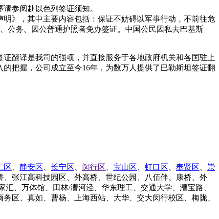
序请参阅赴以色列签证须知。
声明》，其中主要内容包括：保证不妨碍以军事行动，不前往危
、公务、因公普通护照者免办签证。中国公民因私去巴基斯
，签证翻译是我司的强项，并直接服务于各地政府机关和各国驻上
的把握，公司成立至今16年，为数万人提供了巴勒斯坦签证翻
汇区
、
静安区
、
长宁区
、
闵行区
、
宝山区
、
虹口区
、
奉贤区
、
崇
桥、张江高科技园区、外高桥、世纪公园、八佰伴、康桥、外
家汇、万体馆、田林/漕河泾、华东理工、交通大学、漕宝路、
商务区、真如、曹杨、上海西站、大华、交大闵行校区、梅陇、