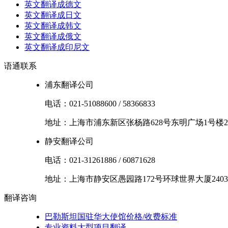
英文翻译成德文
英文翻译成日文
英文翻译成韩文
英文翻译成俄文
英文翻译成印尼文
语通
联系
浦东翻译公司
电话：
021-51088600
/
58366833
地址：
上海市
浦东新区
张杨路628号东明广场1号楼2
静安翻译公司
电话：
021-31261886
/
60871628
地址：
上海市
静安区
愚园路172号环球世界大厦2403
翻译
咨询
巴勒斯坦国驻华大使馆价格/收费标准
专业资料大型项目翻译