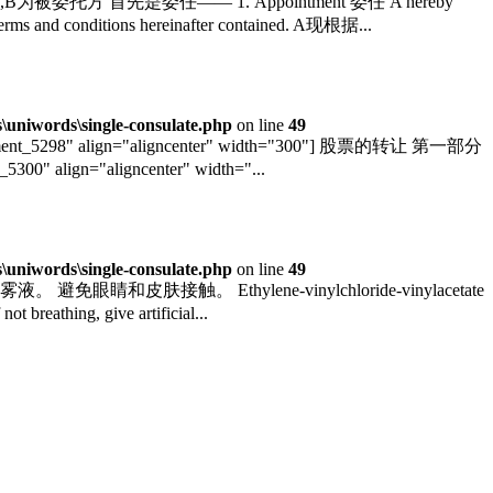
是委任—— 1. Appointment 委任 A hereby
he terms and conditions hereinafter contained. A现根据...
uniwords\single-consulate.php
on line
49
chment_5298" align="aligncenter" width="300"] 股票的转让 第一部分
300" align="aligncenter" width="...
uniwords\single-consulate.php
on line
49
 避免吸入雾液。 避免眼睛和皮肤接触。 Ethylene-vinylchloride-vinylacetate
eathing, give artificial...