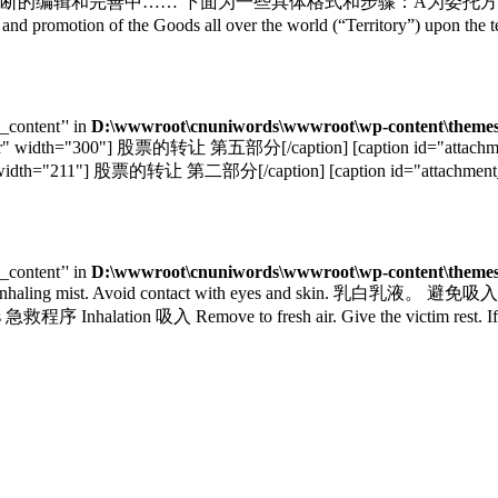
完善中…… 下面为一些具体格式和步骤：A为委托方,B为被委托方 首先
sale and promotion of the Goods all over the world (“Territory”) upon t
e_content’' in
D:\wwwroot\cnuniwords\wwwroot\wp-content\themes\
nter" width="300"] 股票的转让 第五部分[/caption] [caption id="atta
ter" width="211"] 股票的转让 第二部分[/caption] [caption id="attachment_5
e_content’' in
D:\wwwroot\cnuniwords\wwwroot\wp-content\themes\
id inhaling mist. Avoid contact with eyes and skin. 乳白乳液。
lation 吸入 Remove to fresh air. Give the victim rest. If not br