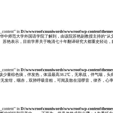
e_content’' in
D:\wwwroot\cnuniwords\wwwroot\wp-content\themes\
华中师范大学外国语学院了解到，由该院苏艳副教授主持的“从文化自
项。 苏艳表示，目前学界关于晚清七十年翻译研究大都重史轻论
e_content’' in
D:\wwwroot\cnuniwords\wwwroot\wp-content\themes\
咳少量棕色痰，伴发热，体温最高38.2℃，无寒战，伴气喘，
70mmHg,口唇无发绀，咽赤，双肺呼吸音粗，可闻及散在湿啰音，律
e_content’' in
D:\wwwroot\cnuniwords\wwwroot\wp-content\themes\