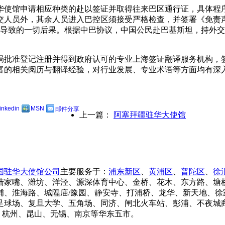
华使馆申请相应种类的赴以签证并取得往来巴区通行证，具体程
交人员外，其余人员进入巴控区须接受严格检查，并签署《免责
导致的一切后果。根据中巴协议，中国公民赴巴基斯坦，持外交
理局批准登记注册并得到政府认可的专业上海签证翻译服务机构
富的相关阅历与翻译经验，对行业发展、专业术语等方面均有深入
linkedin
MSN
邮件分享
上一篇：
阿塞拜疆驻华大使馆
国驻华大使馆公司
主要服务于：
浦东新区
、
黄浦区
、
普陀区
、
徐
陆家嘴、潍坊、洋泾、源深体育中心、金桥、花木、东方路、塘
、淮海路、城隍庙/豫园、静安寺、打浦桥、龙华、新天地、徐
足球场、复旦大学、五角场、同济、闸北火车站、彭浦、不夜城
州、杭州、昆山、无锡、南京等华东五市。