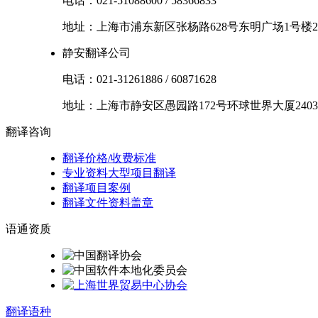
电话：
021-51088600
/
58366833
地址：
上海市
浦东新区
张杨路628号东明广场1号楼2
静安翻译公司
电话：
021-31261886
/
60871628
地址：
上海市
静安区
愚园路172号环球世界大厦2403
翻译
咨询
翻译价格/收费标准
专业资料大型项目翻译
翻译项目案例
翻译文件资料盖章
语通
资质
翻译
语种