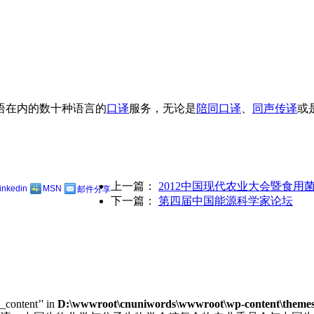
语在内的数十种语言的
口译
服务，无论是
陪同口译
、
同声传译
或
上一篇：
2012中国现代农业大会暨食用
linkedin
MSN
邮件分享
下一篇：
第四届中国能源科学家论坛
e_content’' in
D:\wwwroot\cnuniwords\wwwroot\wp-content\themes\u