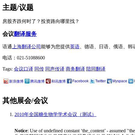
主题/议题
房股齐跌何时了？投资路向哪里找？
会议
翻译服务
语通
上海翻译公司
能够为您提供
英语
、德语、日语、俄语、韩
电话：021-51088600
Tags:
会议口译
同传
同声传译
商务翻译
陪同翻译
Facebook
Twitter
Myspace
新浪微博
腾讯微博
和讯微博
其他展会/会议
2010年全国糖生物学学术会议（测试）
Notice
: Use of undefined constant ‘the_content’ - assumed '‘th