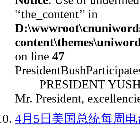
'‘the_content’' in
D:\wwwroot\cnuniword
content\themes\uniword
on line
47
PresidentBushParticipat
PRESIDENT YUSHCHEN
Mr. President, excellencie
4月5日美国总统每周电