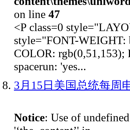
content\themes\uniword
on line
47
<P class=0 style="LA
style="FONT-WEIGHT: b
COLOR: rgb(0,51,153); 
spacerun: 'yes...
3月15日美国总统每周
Notice
: Use of undefined