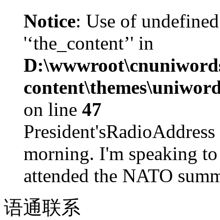
Notice
: Use of undefined
'‘the_content’' in
D:\wwwroot\cnuniword
content\themes\uniword
on line
47
President'sRadioAdd
morning. I'm speaking to
attended the NATO summit
语通
联系