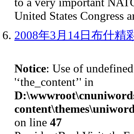
to a very important NAT
United States Congress ar
2008年3月14日布什
Notice
: Use of undefined
'‘the_content’' in
D:\wwwroot\cnuniword
content\themes\uniword
on line
47