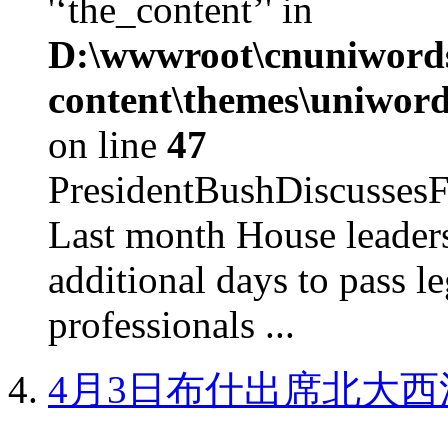
'‘the_content’' in
D:\wwwroot\cnuniword
content\themes\uniword
on line
47
PresidentBushDiscus
Last month House leaders
additional days to pass le
professionals ...
4月3日布什出席北大西