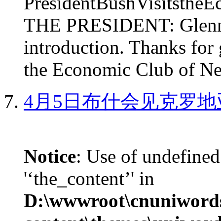
PresidentBushVisits
THE PRESIDENT: Glenn, 
introduction. Thanks for 
the Economic Club of Ne
4月5日布什会见克罗地
Notice
: Use of undefined
'‘the_content’' in
D:\wwwroot\cnuniword