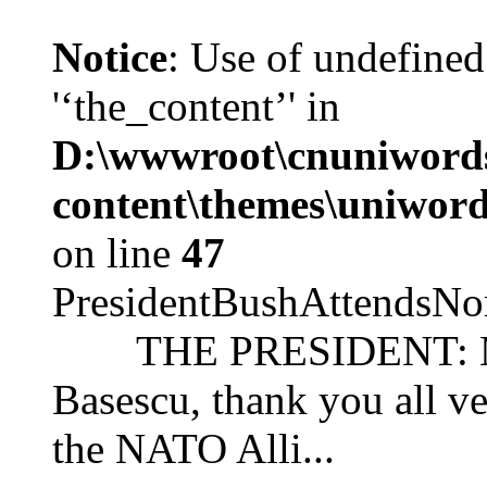
Notice
: Use of undefined
'‘the_content’' in
D:\wwwroot\cnuniword
content\themes\uniword
on line
47
PresidentBushAttendsNo
THE PRESIDENT: Mr. S
Basescu, thank you all v
the NATO Alli...