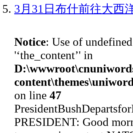
3月31日布什前往大西
Notice
: Use of undefined
'‘the_content’' in
D:\wwwroot\cnuniword
content\themes\uniword
on line
47
PresidentBushDepar
PRESIDENT: Good mornin