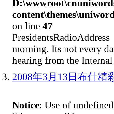
D:\wwwroot\cnuniword
content\themes\uniword
on line
47
PresidentsRadioAddr
morning. Its not every d
hearing from the Internal
2008年3月13日布什
Notice
: Use of undefined