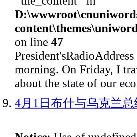
'‘the_content’' in
D:\wwwroot\cnuniword
content\themes\uniword
on line
47
President'sRadioAdd
morning. On Friday, I tra
about the state of our eco
4月1日布什与乌克兰总
Notice
: Use of undefined