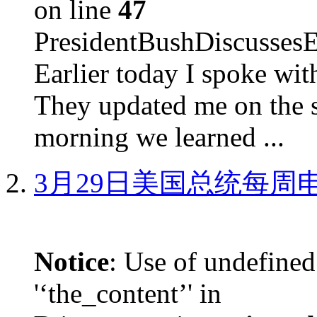
on line
47
PresidentBushDiscus
Earlier today I spoke w
They updated me on the s
morning we learned ...
3月29日美国总统每周
Notice
: Use of undefined
'‘the_content’' in