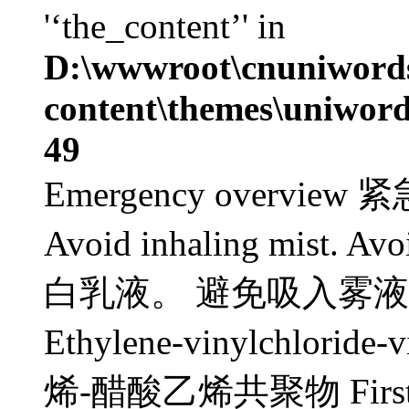
'‘the_content’' in
D:\wwwroot\cnuniword
content\themes\uniword
49
Emergency overview 紧
Avoid inhaling mist. Avo
白乳液。 避免吸入雾
Ethylene-vinylchloride
烯-醋酸乙烯共聚物 First a