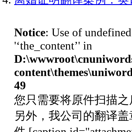
Notice
: Use of undefined
'‘the_content’' in
D:\wwwroot\cnuniword
content\themes\uniword
49
您只需要将原件扫描之
另外，我公司的翻译盖
件 [caption id="attachme