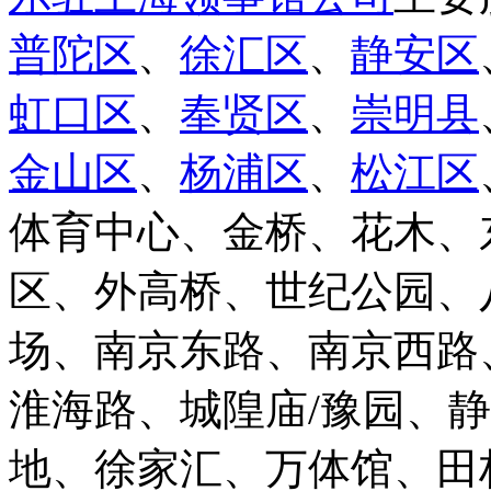
普陀区
、
徐汇区
、
静安区
虹口区
、
奉贤区
、
崇明县
金山区
、
杨浦区
、
松江区
体育中心、金桥、花木、
区、外高桥、世纪公园、
场、南京东路、南京西路
淮海路、城隍庙/豫园、
地、徐家汇、万体馆、田