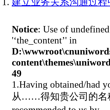
建立业务关系沟通过程
Notice
: Use of undefined
'‘the_content’' in
D:\wwwroot\cnuniword
content\themes\uniword
49
1.Having obtained/had 
从……得知贵公司的名称及地
recommended to us