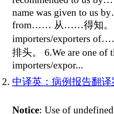
name was given to us b
from…… 从……得知。 5.We 
importers/export
排头。 6.We are one of th
importers/expor...
中译英：病例报告翻译
Notice
: Use of undefined