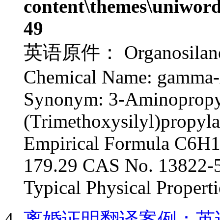
content\themes\uniword
49
英语原件： Organosilane A
Chemical Name: gamma-
Synonym: 3-Aminopropyl
(Trimethoxysilyl)propyl
Empirical Formula C6H
179.29 CAS No. 13822-
Typical Physical Propertie
离婚证明翻译案例：英