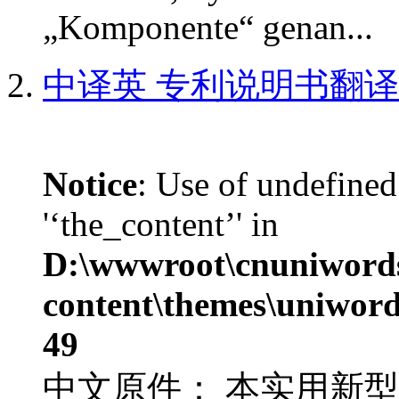
„Komponente“ genan...
中译英 专利说明书翻
Notice
: Use of undefined
'‘the_content’' in
D:\wwwroot\cnuniword
content\themes\uniword
49
中文原件： 本实用新