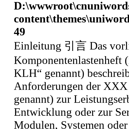
D:\wwwroot\cnuniword
content\themes\uniword
49
Einleitung 引言 Das vorl
Komponentenlastenheft (
KLH“ genannt) beschreib
Anforderungen der XXX 
genannt) zur Leistungse
Entwicklung oder zur Ser
Modulen, Systemen oder