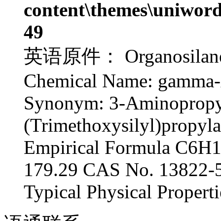
content\themes\uniword
49
英语原件： Organosilane A
Chemical Name: gamma-
Synonym: 3-Aminopropyl
(Trimethoxysilyl)propyl
Empirical Formula C6H
179.29 CAS No. 13822-
Typical Physical Propertie