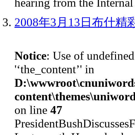
hearing from the Internal
2008年3月13日布什
Notice
: Use of undefined
'‘the_content’' in
D:\wwwroot\cnuniword
content\themes\uniword
on line
47
PresidentBushDiscus