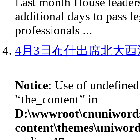
Last month House leaders
additional days to pass le
professionals ...
4月3日布什出席北大西
Notice
: Use of undefined
'‘the_content’' in
D:\wwwroot\cnuniword
content\themes\uniword