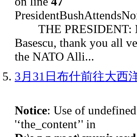
on line
47
PresidentBushAttendsNo
THE PRESIDENT: Mr. S
Basescu, thank you all v
the NATO Alli...
3月31日布什前往大西
Notice
: Use of undefined
'‘the_content’' in