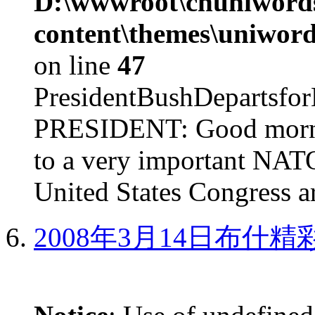
D:\wwwroot\cnuniword
content\themes\uniword
on line
47
PresidentBushDepar
PRESIDENT: Good mornin
to a very important NAT
United States Congress ar
2008年3月14日布什