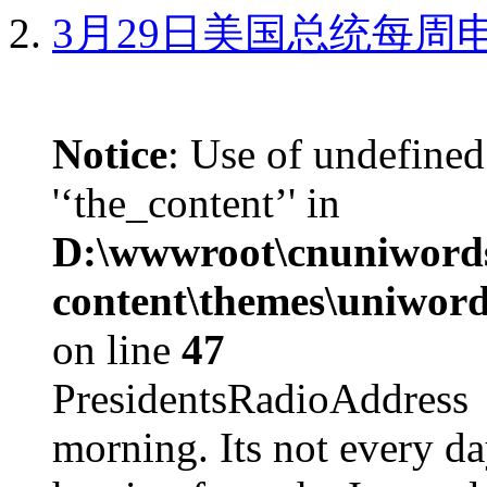
3月29日美国总统每周
Notice
: Use of undefined
'‘the_content’' in
D:\wwwroot\cnuniword
content\themes\uniword
on line
47
PresidentsRadioAddr
morning. Its not every d