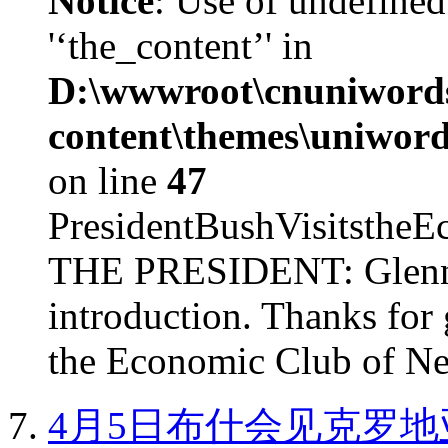
Notice
: Use of undefined
'‘the_content’' in
D:\wwwroot\cnuniword
content\themes\uniword
on line
47
PresidentBushVisits
THE PRESIDENT: Glenn, 
introduction. Thanks for 
the Economic Club of Ne
4月5日布什会见克罗地