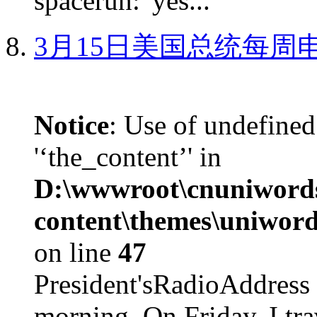
spacerun: 'yes...
3月15日美国总统每周
Notice
: Use of undefined
'‘the_content’' in
D:\wwwroot\cnuniword
content\themes\uniword
on line
47
President'sRadioAdd
morning. On Friday, I tra