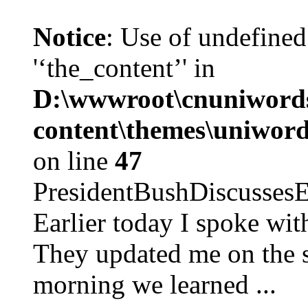
Notice
: Use of undefined
'‘the_content’' in
D:\wwwroot\cnuniword
content\themes\uniword
on line
47
PresidentBushDiscus
Earlier today I spoke w
They updated me on the s
morning we learned ...