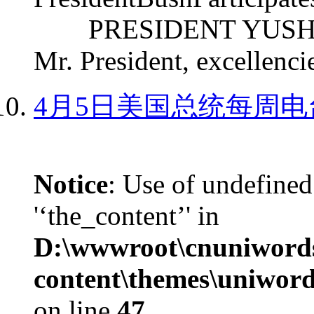
PRESIDENT YUSHCHEN
Mr. President, excellencie
4月5日美国总统每周电
Notice
: Use of undefined
'‘the_content’' in
D:\wwwroot\cnuniword
content\themes\uniword
on line
47