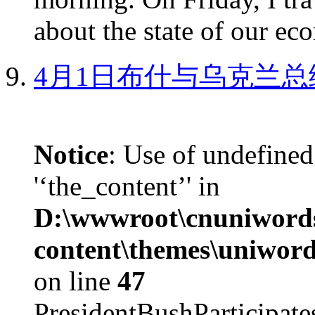
about the state of our eco
4月1日布什与乌克兰总
Notice
: Use of undefined
'‘the_content’' in
D:\wwwroot\cnuniword
content\themes\uniword
on line
47
PresidentBushParticipat