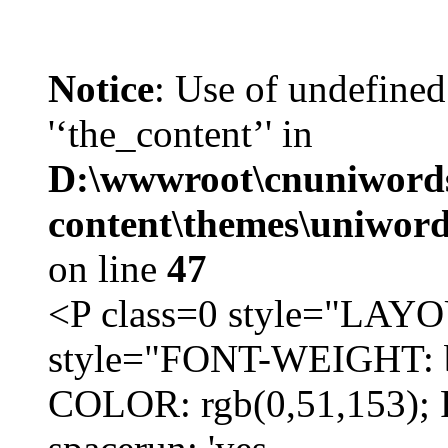
Notice
: Use of undefined
'‘the_content’' in
D:\wwwroot\cnuniword
content\themes\uniword
on line
47
<P class=0 style="LA
style="FONT-WEIGHT: b
COLOR: rgb(0,51,153); 