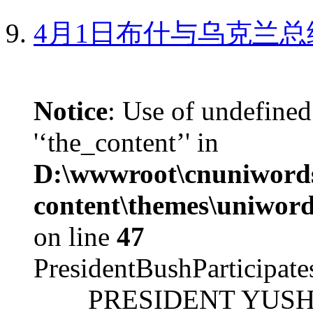
4月1日布什与乌克兰总
Notice
: Use of undefined
'‘the_content’' in
D:\wwwroot\cnuniword
content\themes\uniword
on line
47
PresidentBushParticipat
PRESIDENT YUSHCHEN