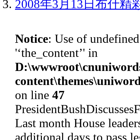
2008年3月13日布什
Notice
: Use of undefined
'‘the_content’' in
D:\wwwroot\cnuniword
content\themes\uniword
on line
47
PresidentBushDiscus
Last month House leaders
additional days to pass le