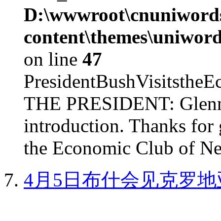
D:\wwwroot\cnuniword
content\themes\uniword
on line
47
PresidentBushVisits
THE PRESIDENT: Glenn, 
introduction. Thanks for 
the Economic Club of Ne
4月5日布什会见克罗地