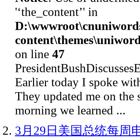
'‘the_content’' in
D:\wwwroot\cnuniword
content\themes\uniword
on line
47
PresidentBushDiscus
Earlier today I spoke w
They updated me on the s
morning we learned ...
3月29日美国总统每周