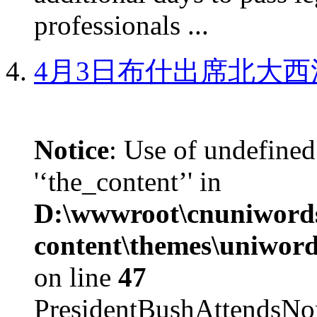
professionals ...
4月3日布什出席北大西
Notice
: Use of undefined
'‘the_content’' in
D:\wwwroot\cnuniword
content\themes\uniword
on line
47
PresidentBushAttendsNo