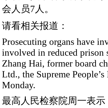
会人员7人。
请看相关报道：
Prosecuting organs have inv
involved in reduced prison 
Zhang Hai, former board ch
Ltd., the Supreme People’s 
Monday.
最高人民检察院周一表示