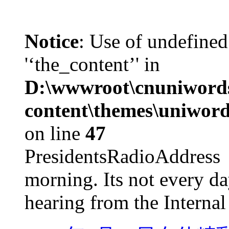
Notice
: Use of undefined
'‘the_content’' in
D:\wwwroot\cnuniword
content\themes\uniword
on line
47
PresidentsRadioAddr
morning. Its not every d
hearing from the Internal