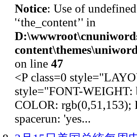
Notice
: Use of undefined
'‘the_content’' in
D:\wwwroot\cnuniword
content\themes\uniword
on line
47
<P class=0 style="LA
style="FONT-WEIGHT: b
COLOR: rgb(0,51,153); 
spacerun: 'yes...