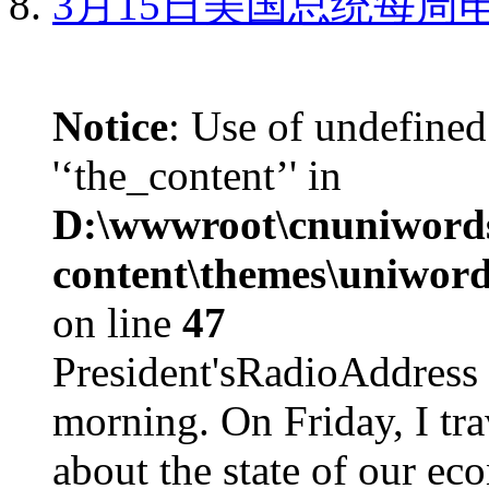
3月15日美国总统每周
Notice
: Use of undefined
'‘the_content’' in
D:\wwwroot\cnuniword
content\themes\uniword
on line
47
President'sRadioAdd
morning. On Friday, I tra
about the state of our eco