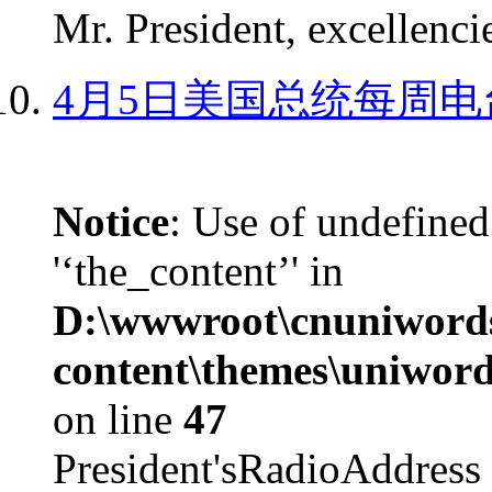
Mr. President, excellencie
4月5日美国总统每周电
Notice
: Use of undefined
'‘the_content’' in
D:\wwwroot\cnuniword
content\themes\uniword
on line
47
President'sRadioAdd