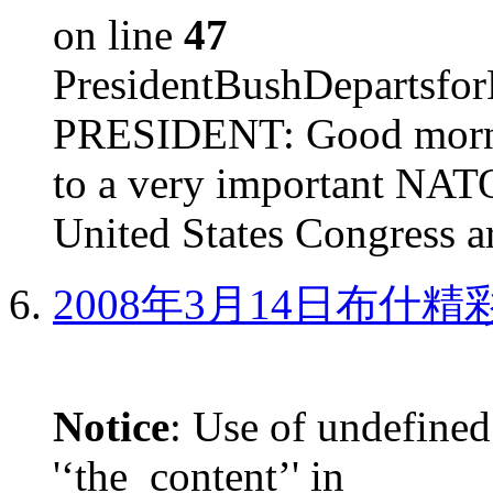
on line
47
PresidentBushDepar
PRESIDENT: Good mornin
to a very important NAT
United States Congress ar
2008年3月14日布什
Notice
: Use of undefined
'‘the_content’' in