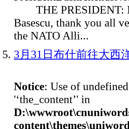
THE PRESIDENT: Mr. S
Basescu, thank you all v
the NATO Alli...
3月31日布什前往大西
Notice
: Use of undefined
'‘the_content’' in
D:\wwwroot\cnuniword
content\themes\uniword