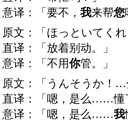
意译：「要不，
我
来帮
您
原文：「ほっといてくれ
直译：「放着别动。」
意译：「不用
你
管。」
原文：「うんそうか！…
直译：「嗯，是么……懂
意译：「嗯，是么……
我