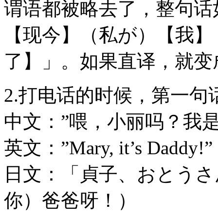
谓语都被略去了，整句话
【现今】（私が）【我】
了】」。如果直译，就变成
2.打电话的时候，第一句
中文：”喂，小丽吗？我是
英文：”Mary, it’s D
日文：「貞子、おとうさ
你）爸爸呀！）