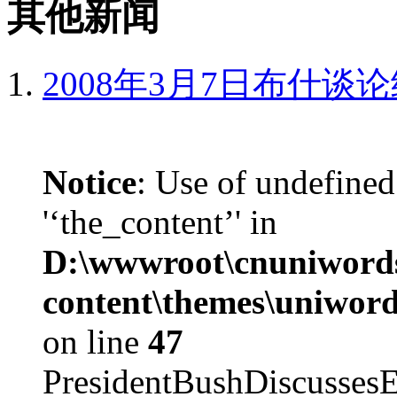
其他新闻
2008年3月7日布什谈
Notice
: Use of undefined
'‘the_content’' in
D:\wwwroot\cnuniword
content\themes\uniword
on line
47
PresidentBushDiscus