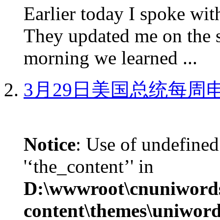
Earlier today I spoke w
They updated me on the s
morning we learned ...
3月29日美国总统每周
Notice
: Use of undefined
'‘the_content’' in
D:\wwwroot\cnuniword
content\themes\uniword