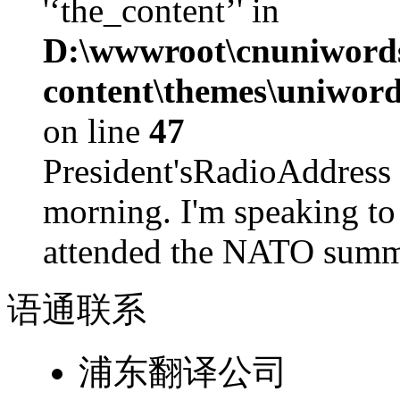
'‘the_content’' in
D:\wwwroot\cnuniword
content\themes\uniword
on line
47
President'sRadioAdd
morning. I'm speaking to
attended the NATO summit
语通
联系
浦东翻译公司