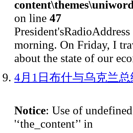
content\themes\uniword
on line
47
President'sRadioAdd
morning. On Friday, I tra
about the state of our eco
4月1日布什与乌克兰总
Notice
: Use of undefined
'‘the_content’' in