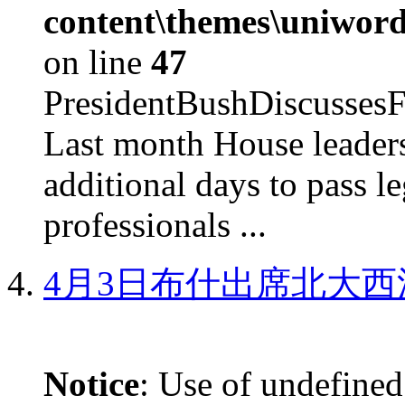
content\themes\uniword
on line
47
PresidentBushDiscus
Last month House leaders
additional days to pass le
professionals ...
4月3日布什出席北大西
Notice
: Use of undefined