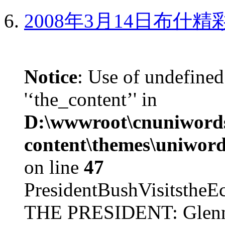
2008年3月14日布什
Notice
: Use of undefined
'‘the_content’' in
D:\wwwroot\cnuniword
content\themes\uniword
on line
47
PresidentBushVisits
THE PRESIDENT: Glenn, 