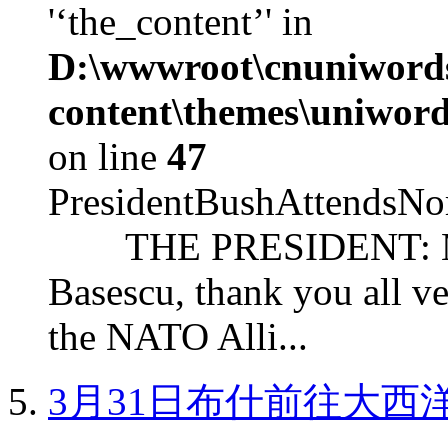
'‘the_content’' in
D:\wwwroot\cnuniword
content\themes\uniword
on line
47
PresidentBushAttendsNo
THE PRESIDENT: Mr. S
Basescu, thank you all v
the NATO Alli...
3月31日布什前往大西