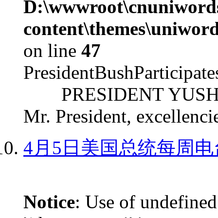
D:\wwwroot\cnuniword
content\themes\uniword
on line
47
PresidentBushParticipat
PRESIDENT YUSHCHEN
Mr. President, excellencie
4月5日美国总统每周电
Notice
: Use of undefined