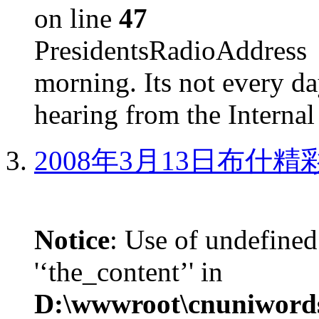
on line
47
PresidentsRadioAddr
morning. Its not every d
hearing from the Internal
2008年3月13日布什
Notice
: Use of undefined
'‘the_content’' in
D:\wwwroot\cnuniword