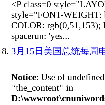
<P class=0 style="LA
style="FONT-WEIGHT: b
COLOR: rgb(0,51,153); 
spacerun: 'yes...
3月15日美国总统每周
Notice
: Use of undefined
'‘the_content’' in
D:\wwwroot\cnuniword