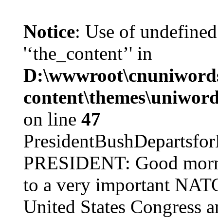
Notice
: Use of undefined
'‘the_content’' in
D:\wwwroot\cnuniword
content\themes\uniword
on line
47
PresidentBushDepar
PRESIDENT: Good mornin
to a very important NAT
United States Congress ar