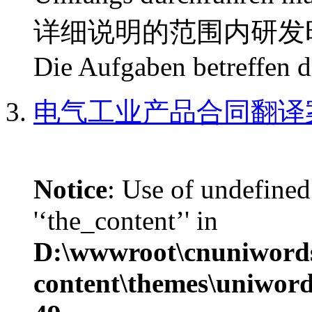
详细说明的范围内研发
Die Aufgaben betreffen d
电气工业产品合同翻译
Notice
: Use of undefined
'‘the_content’' in
D:\wwwroot\cnuniword
content\themes\uniword