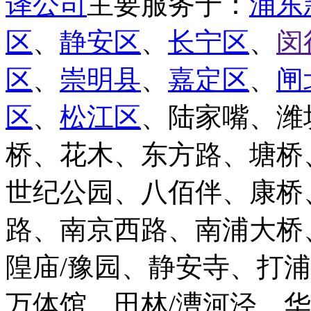
译公司
主要服务于：
浦东
区
、
静安区
、
长宁区
、
闵
区
、
崇明县
、
嘉定区
、
闸
区
、
松江区
、陆家嘴、潍
桥、花木、东方路、塘桥
世纪公园、八佰伴、康桥
路、南京西路、南浦大桥
隍庙/豫园、静安寺、打
万体馆、田林/漕河泾、