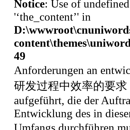
Notice
: Use of undefined
'‘the_content’' in
D:\wwwroot\cnuniword
content\themes\uniword
49
Anforderungen an entwi
研发过程中效率的要求 Im Fol
aufgeführt, die der Auf
Entwicklung des in diese
Umfangs durchfüh