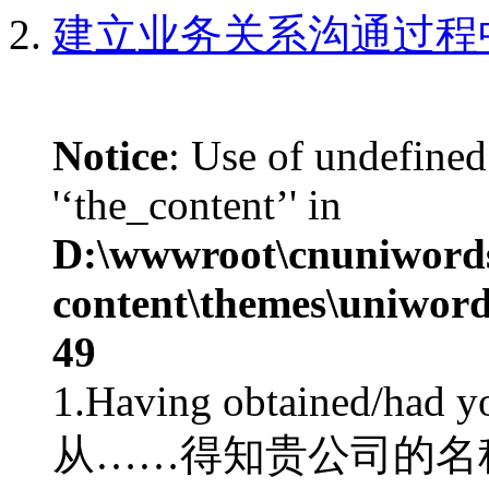
建立业务关系沟通过程
Notice
: Use of undefined
'‘the_content’' in
D:\wwwroot\cnuniword
content\themes\uniword
49
1.Having obtained/had 
从……得知贵公司的名称及地