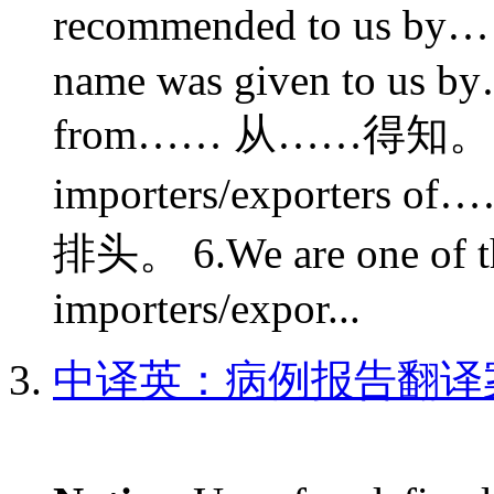
recommended to us
name was given to us b
from…… 从……得知。 5.We 
importers/export
排头。 6.We are one of th
importers/expor...
中译英：病例报告翻译