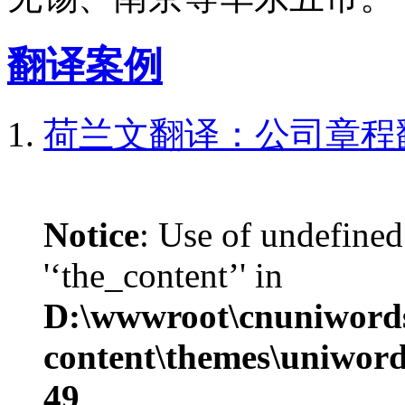
翻译案例
荷兰文翻译：公司章程
Notice
: Use of undefined
'‘the_content’' in
D:\wwwroot\cnuniword
content\themes\uniword
49