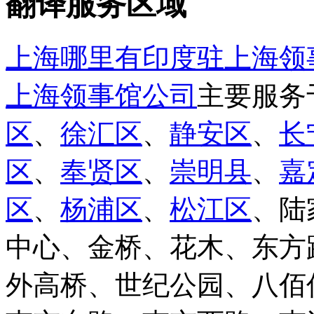
翻译服务区域
上海哪里有印度驻上海领
上海领事馆公司
主要服务
区
、
徐汇区
、
静安区
、
长
区
、
奉贤区
、
崇明县
、
嘉
区
、
杨浦区
、
松江区
、陆
中心、金桥、花木、东方
外高桥、世纪公园、八佰