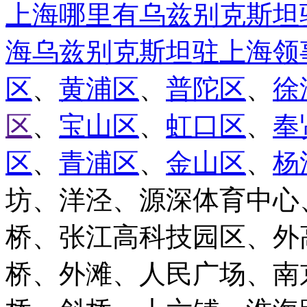
上海哪里有乌兹别克斯坦
海乌兹别克斯坦驻上海领
区
、
黄浦区
、
普陀区
、
徐
区
、
宝山区
、
虹口区
、
奉
区
、
青浦区
、
金山区
、
杨
坊、洋泾、源深体育中心
桥、张江高科技园区、外
桥、外滩、人民广场、南