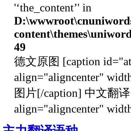
'‘the_content’' in
D:\wwwroot\cnuniword
content\themes\uniword
49
德文原图 [caption id="at
align="aligncenter
图片[/caption] 中文翻译 [c
align="aligncenter" wi
主力翻译语种