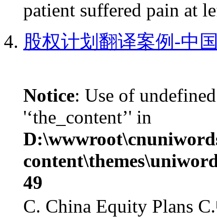
patient suffered pain at le
股权计划翻译案例-中国
Notice
: Use of undefined
'‘the_content’' in
D:\wwwroot\cnuniword
content\themes\uniword
49
C. China Equity Pla