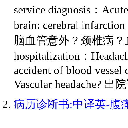
service diagnosis：Acute 
brain: cerebral i
脑血管意外？颈椎病？血管性头
hospitalization：Headache
accident of blood vessel 
Vascular headache
病历诊断书:中译英-腹