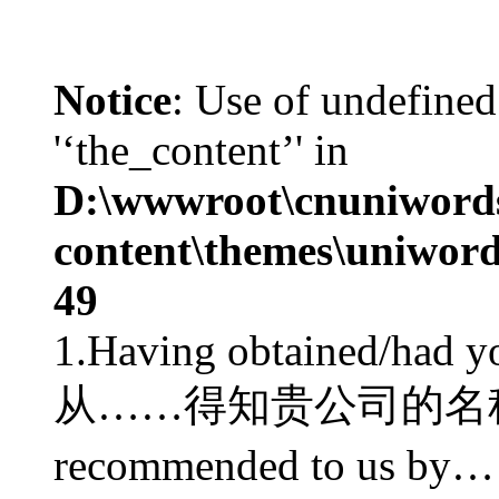
Notice
: Use of undefined
'‘the_content’' in
D:\wwwroot\cnuniword
content\themes\uniword
49
1.Having obtained/had 
从……得知贵公司的名称及地
recommended to us