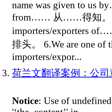
name was given to us b
from…… 从……得知。 5.We 
importers/export
排头。 6.We are one of th
importers/expor...
荷兰文翻译案例：公司
Notice
: Use of undefined
'‘the_content’' in