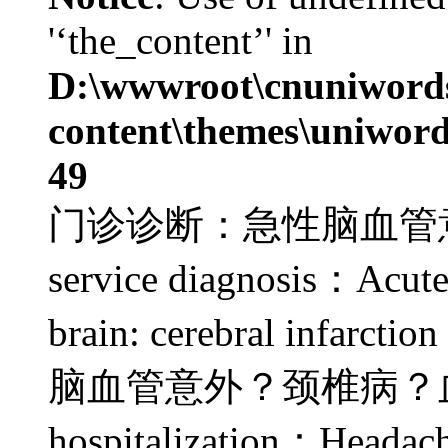
'‘the_content’' in
D:\wwwroot\cnuniword
content\themes\uniword
49
门诊诊断：急性脑血管意外：
service diagnosis：Acute 
brain: cerebral i
脑血管意外？颈椎病？血管性头
hospitalization：Headache