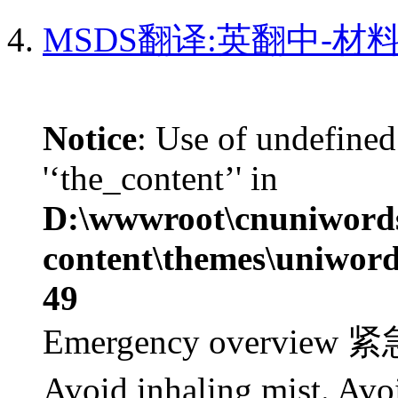
MSDS翻译:英翻中-材
Notice
: Use of undefined
'‘the_content’' in
D:\wwwroot\cnuniword
content\themes\uniword
49
Emergency overview 紧
Avoid inhaling mist. Avo