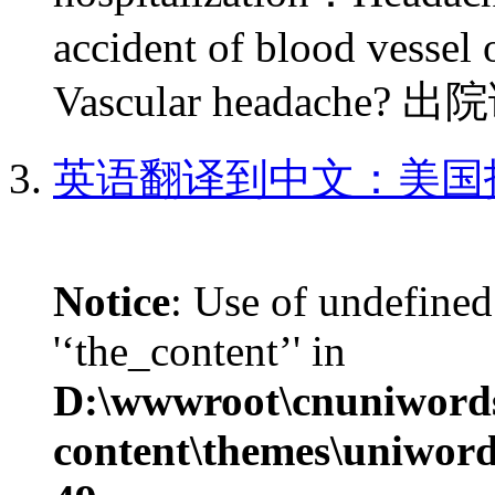
accident of blood vessel 
Vascular headache
英语翻译到中文：美国
Notice
: Use of undefined
'‘the_content’' in
D:\wwwroot\cnuniword
content\themes\uniword