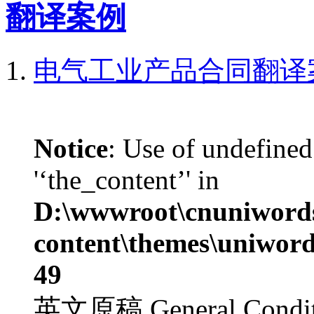
翻译案例
电气工业产品合同翻译
Notice
: Use of undefined
'‘the_content’' in
D:\wwwroot\cnuniword
content\themes\uniword
49
英文原稿 General Condition