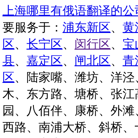
上海哪里有俄语翻译的公
要服务于：
浦东新区
、
黄
区
、
长宁区
、
闵行区
、
宝
县
、
嘉定区
、
闸北区
、
青
区
、陆家嘴、潍坊、洋泾
木、东方路、塘桥、张江
园、八佰伴、康桥、外滩
西路、南浦大桥、斜桥、