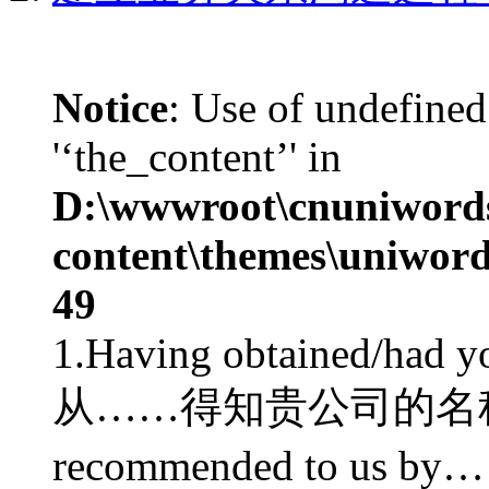
Notice
: Use of undefined
'‘the_content’' in
D:\wwwroot\cnuniword
content\themes\uniword
49
1.Having obtained/had 
从……得知贵公司的名称及地
recommended to us