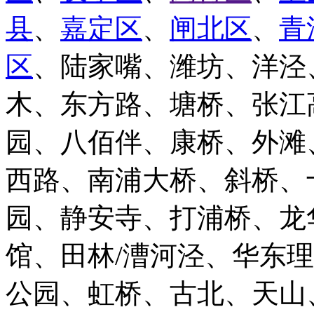
县
、
嘉定区
、
闸北区
、
青
区
、陆家嘴、潍坊、洋泾
木、东方路、塘桥、张江
园、八佰伴、康桥、外滩
西路、南浦大桥、斜桥、
园、静安寺、打浦桥、龙
馆、田林/漕河泾、华东
公园、虹桥、古北、天山