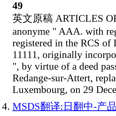
49
英文原稿 ARTICLES OF AS
anonyme " AAA. with reg
registered in the RCS o
11111, originally incorp
", by virtue of a deed p
Redange-sur-Attert, repl
Luxembourg, on 29 Decem
MSDS翻译:日翻中-