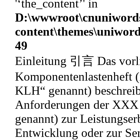
'‘the_content’' in
D:\wwwroot\cnuniword
content\themes\uniword
49
Einleitung 引言 Das vorl
Komponentenlastenheft (
KLH“ genannt) beschreib
Anforderungen der XXX 
genannt) zur Leistungse
Entwicklung oder zur Ser