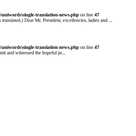
niwords\single-translation-news.php
on line
47
ted.) Dear Mr. President, excellencies, ladies and ...
niwords\single-translation-news.php
on line
47
and witnessed the hopeful pr...