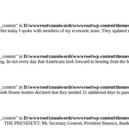
e_content’' in
D:\wwwroot\cnuniwords\wwwroot\wp-content\themes\u
ay I spoke with members of my economic team. They updated me on
e_content’' in
D:\wwwroot\cnuniwords\wwwroot\wp-content\themes\u
ot every day that Americans look forward to hearing from the Inte
e_content’' in
D:\wwwroot\cnuniwords\wwwroot\wp-content\themes\u
leaders declared that they needed 21 additional days to pass legisl
e_content’' in
D:\wwwroot\cnuniwords\wwwroot\wp-content\themes\u
 PRESIDENT: Mr. Secretary General, President Basescu, thank you 