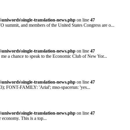
niwords\single-translation-news.php
on line
47
mit, and members of the United States Congress are o...
niwords\single-translation-news.php
on line
47
 a chance to speak to the Economic Club of New Yor...
niwords\single-translation-news.php
on line
47
ONT-FAMILY: 'Arial'; mso-spacerun: 'yes...
niwords\single-translation-news.php
on line
47
conomy. This is a top...