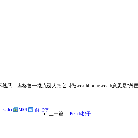
克逊人把它叫做wealhhnutu;wealh意思是”外国的”;hnut
linkedin
MSN
邮件分享
上一篇：
Peach桃子