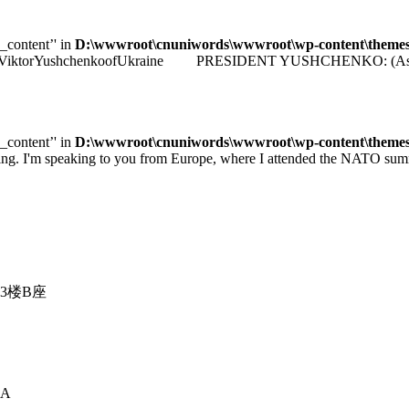
e_content’' in
D:\wwwroot\cnuniwords\wwwroot\wp-content\themes\u
identViktorYushchenkoofUkraine PRESIDENT YUSHCHENKO: (As transla
e_content’' in
D:\wwwroot\cnuniwords\wwwroot\wp-content\themes\u
 speaking to you from Europe, where I attended the NATO summit 
3楼B座
A