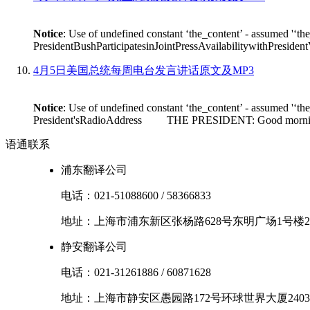
Notice
: Use of undefined constant ‘the_content’ - assumed '‘th
PresidentBushParticipatesinJointPressAvailabilitywithPres
4月5日美国总统每周电台发言讲话原文及MP3
Notice
: Use of undefined constant ‘the_content’ - assumed '‘th
President'sRadioAddress THE PRESIDENT: Good morning. I'm
语通
联系
浦东翻译公司
电话：
021-51088600
/
58366833
地址：
上海市
浦东新区
张杨路628号东明广场1号楼2
静安翻译公司
电话：
021-31261886
/
60871628
地址：
上海市
静安区
愚园路172号环球世界大厦2403