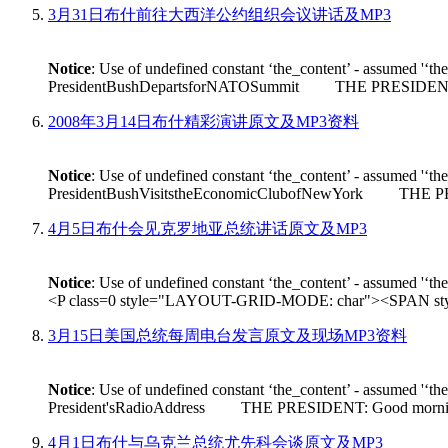
3月31日布什前往大西洋公约组织会议讲话及MP3
Notice
: Use of undefined constant ‘the_content’ - assumed '‘th
PresidentBushDepartsforNATOSummit THE PRESIDENT: Good m
2008年3月14日布什精彩演讲原文及MP3资料
Notice
: Use of undefined constant ‘the_content’ - assumed '‘th
PresidentBushVisitstheEconomicClubofNewYork THE PRESIDEN
4月5日布什会见克罗地亚总统讲话原文及MP3
Notice
: Use of undefined constant ‘the_content’ - assumed '‘th
<P class=0 style="LAYOUT-GRID-MODE: char"><SPAN style
3月15日美国总统每周电台发言原文及现场MP3资料
Notice
: Use of undefined constant ‘the_content’ - assumed '‘th
President'sRadioAddress THE PRESIDENT: Good morning. On Fr
4月1日布什与乌克兰总统尤先科会谈原文及MP3