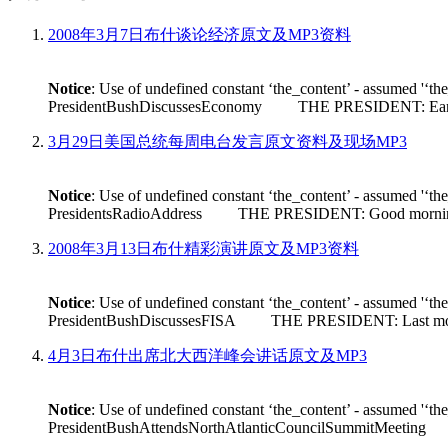
2008年3月7日布什谈论经济原文及MP3资料
Notice
: Use of undefined constant ‘the_content’ - assumed '‘th
PresidentBushDiscussesEconomy THE PRESIDENT: Earlier tod
3月29日美国总统每周电台发言原文资料及现场MP3
Notice
: Use of undefined constant ‘the_content’ - assumed '‘th
PresidentsRadioAddress THE PRESIDENT: Good morning. Its n
2008年3月13日布什精彩演讲原文及MP3资料
Notice
: Use of undefined constant ‘the_content’ - assumed '‘th
PresidentBushDiscussesFISA THE PRESIDENT: Last month House 
4月3日布什出席北大西洋峰会讲话原文及MP3
Notice
: Use of undefined constant ‘the_content’ - assumed '‘th
PresidentBushAttendsNorthAtlanticCouncilSummitMeeting THE