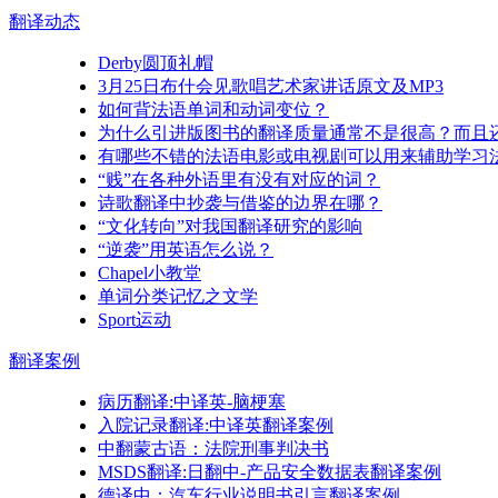
翻译
动态
Derby圆顶礼帽
3月25日布什会见歌唱艺术家讲话原文及MP3
如何背法语单词和动词变位？
为什么引进版图书的翻译质量通常不是很高？而且
有哪些不错的法语电影或电视剧可以用来辅助学习
“贱”在各种外语里有没有对应的词？
诗歌翻译中抄袭与借鉴的边界在哪？
“文化转向”对我国翻译研究的影响
“逆袭”用英语怎么说？
Chapel小教堂
单词分类记忆之文学
Sport运动
翻译
案例
病历翻译:中译英-脑梗塞
入院记录翻译:中译英翻译案例
中翻蒙古语：法院刑事判决书
MSDS翻译:日翻中-产品安全数据表翻译案例
德译中：汽车行业说明书引言翻译案例