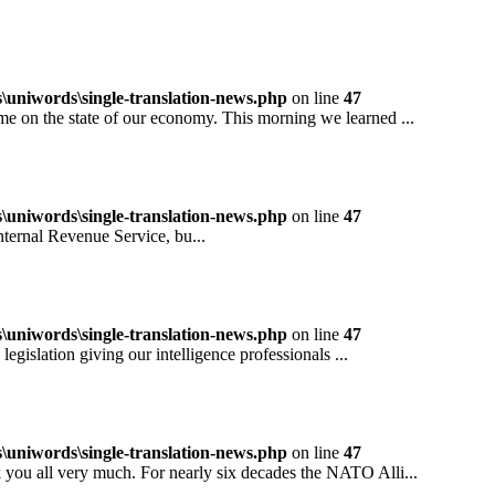
niwords\single-translation-news.php
on line
47
 the state of our economy. This morning we learned ...
niwords\single-translation-news.php
on line
47
rnal Revenue Service, bu...
niwords\single-translation-news.php
on line
47
ation giving our intelligence professionals ...
niwords\single-translation-news.php
on line
47
all very much. For nearly six decades the NATO Alli...