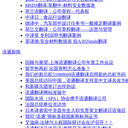
MSDS翻译:英翻中-材料安全数据表
荷兰语翻译：公司章程—代表权
中译日：食品行业翻译
德译中：汽车部件设计任务书一般规定翻译案例
荷兰文翻译：公司章程翻译——运营与管理
中译英 专利说明书翻译案例
英译德:安全材料数据表 烷A302|msds翻译
语通
新闻
回顾与展望-上海语通翻译公司年度工作会议
留学热再起 出国资料怎么准备？
我们的新总机51088600语通翻译启用新的总机号码
美国总统访问中国，语通翻译支持其中文译名改为
和新疆兵团签订合作协议
语通翻译网站改版中
国际水浴（SPA）协会携手语通翻译公司
法国总统希拉克访华
日本译者田中克昌先生入职负责英文翻译日语项目
我司“语通”商标喜获国家商标局证书
艾滋病,法律与人权国际研讨会在沪召开！！