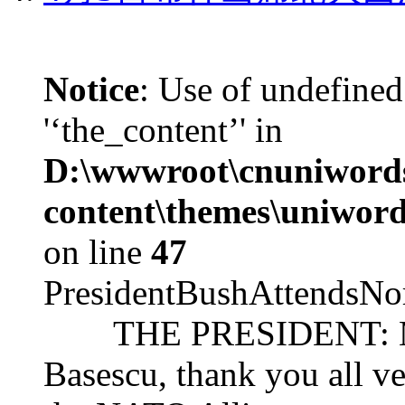
Notice
: Use of undefined
'‘the_content’' in
D:\wwwroot\cnuniword
content\themes\uniword
on line
47
PresidentBushAttendsNo
THE PRESIDENT: Mr. S
Basescu, thank you all v