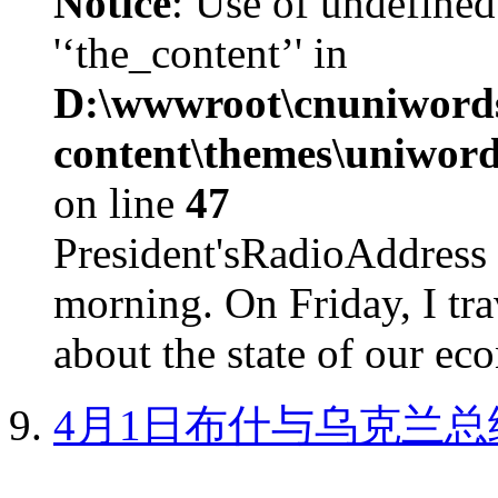
Notice
: Use of undefined
'‘the_content’' in
D:\wwwroot\cnuniword
content\themes\uniword
on line
47
President'sRadioAdd
morning. On Friday, I tra
about the state of our eco
4月1日布什与乌克兰总