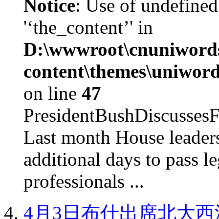
Notice
: Use of undefined
'‘the_content’' in
D:\wwwroot\cnuniword
content\themes\uniword
on line
47
PresidentBushDiscus
Last month House leaders
additional days to pass le
professionals ...
4月3日布什出席北大西