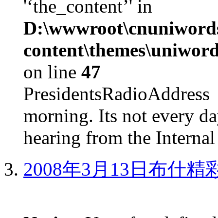
'‘the_content’' in
D:\wwwroot\cnuniword
content\themes\uniword
on line
47
PresidentsRadioAddr
morning. Its not every d
hearing from the Internal
2008年3月13日布什