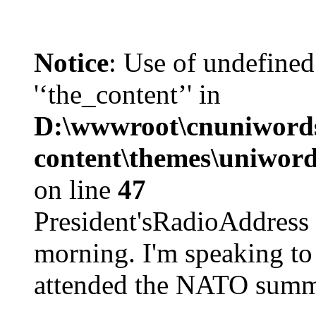
Notice
: Use of undefined
'‘the_content’' in
D:\wwwroot\cnuniword
content\themes\uniword
on line
47
President'sRadioAdd
morning. I'm speaking to
attended the NATO summit