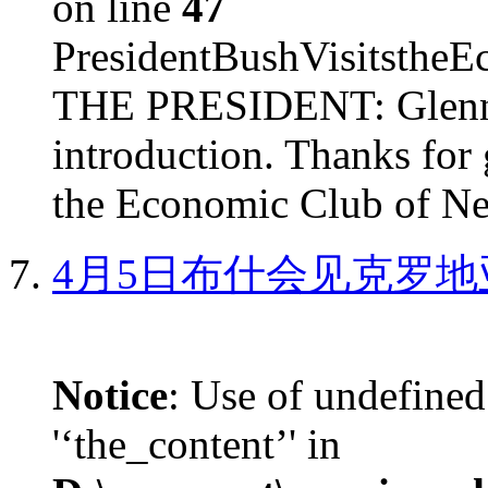
on line
47
PresidentBushVisits
THE PRESIDENT: Glenn, 
introduction. Thanks for 
the Economic Club of Ne
4月5日布什会见克罗地
Notice
: Use of undefined
'‘the_content’' in