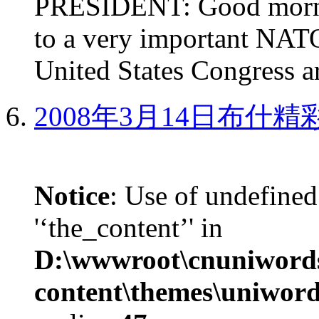
PRESIDENT: Good mornin
to a very important NAT
United States Congress ar
2008年3月14日布什
Notice
: Use of undefined
'‘the_content’' in
D:\wwwroot\cnuniword
content\themes\uniword