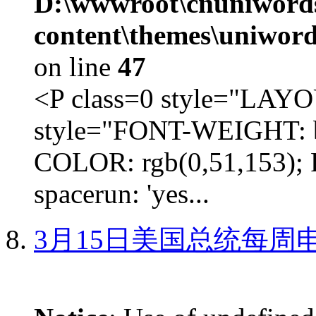
D:\wwwroot\cnuniword
content\themes\uniword
on line
47
<P class=0 style="LA
style="FONT-WEIGHT: b
COLOR: rgb(0,51,153); 
spacerun: 'yes...
3月15日美国总统每周