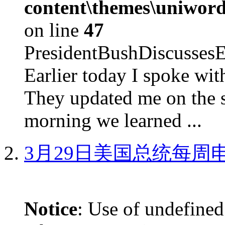
content\themes\uniword
on line
47
PresidentBushDiscus
Earlier today I spoke w
They updated me on the s
morning we learned ...
3月29日美国总统每周
Notice
: Use of undefined