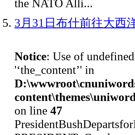
the NATO Alli...
3月31日布什前往大西
Notice
: Use of undefined
'‘the_content’' in
D:\wwwroot\cnuniword
content\themes\uniword
on line
47
PresidentBushDepar