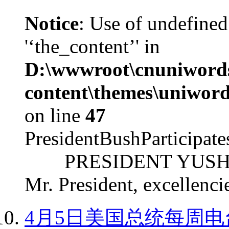
Notice
: Use of undefined
'‘the_content’' in
D:\wwwroot\cnuniword
content\themes\uniword
on line
47
PresidentBushParticipat
PRESIDENT YUSHCHEN
Mr. President, excellencie
4月5日美国总统每周电