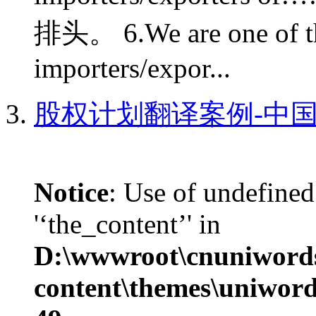
排头。 6.We are one of th
importers/expor...
股权计划翻译案例-中国
Notice
: Use of undefined
'‘the_content’' in
D:\wwwroot\cnuniword
content\themes\uniword