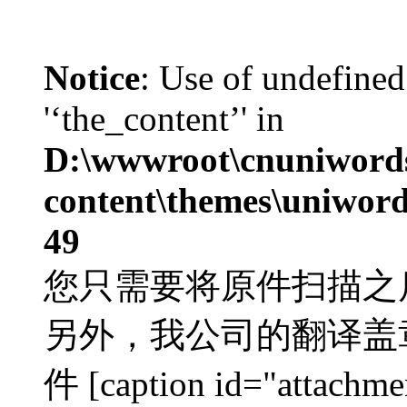
Notice
: Use of undefined
'‘the_content’' in
D:\wwwroot\cnuniword
content\themes\uniword
49
您只需要将原件扫描之
另外，我公司的翻译盖
件 [caption id="attachme