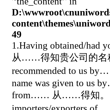
'‘the_content’' in
D:\wwwroot\cnuniword
content\themes\uniword
49
1.Having obtained/had 
从……得知贵公司的名称及地
recommended to us
name was given to us b
from…… 从……得知。 5.We 
importers/export