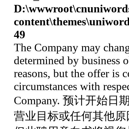
D:\wwwroot\cnuniword
content\themes\uniword
49
The Company may change 
determined by business ob
reasons, but the offer is 
circumstances with respe
Company. 预计开始
营业目标或任何其他原