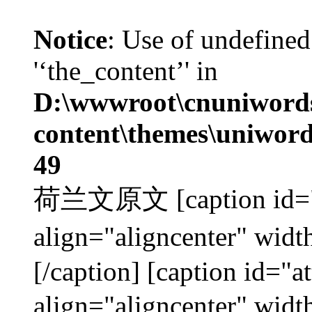
Notice
: Use of undefined
'‘the_content’' in
D:\wwwroot\cnuniword
content\themes\uniword
49
荷兰文原文 [caption id="a
align="aligncenter"
[/caption] [caption id="
align="aligncenter"