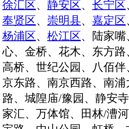
徐汇区
、
静安区
、
长宁区
奉贤区
、
崇明县
、
嘉定区
杨浦区
、
松江区
、陆家嘴
心、金桥、花木、东方路
高桥、世纪公园、八佰伴
京东路、南京西路、南浦
路、城隍庙/豫园、静安
家汇、万体馆、田林/漕