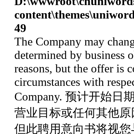
D:\wwwroot\cnuniword
content\themes\uniword
49
The Company may change 
determined by business ob
reasons, but the offer is 
circumstances with respe
Company. 预计开始
营业目标或任何其他原
但此聘用意向书将视您