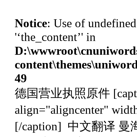
Notice
: Use of undefined
'‘the_content’' in
D:\wwwroot\cnuniword
content\themes\uniword
49
德国营业执照原件 [caption 
align="aligncenter" 
[/caption] 中文翻