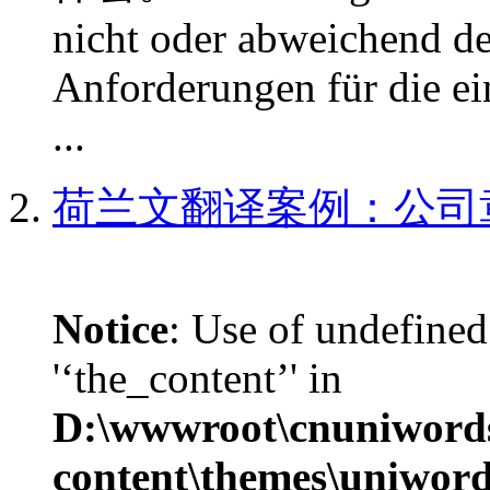
nicht oder abweichend de
Anforderungen für die e
...
荷兰文翻译案例：公司
Notice
: Use of undefined
'‘the_content’' in
D:\wwwroot\cnuniword
content\themes\uniword