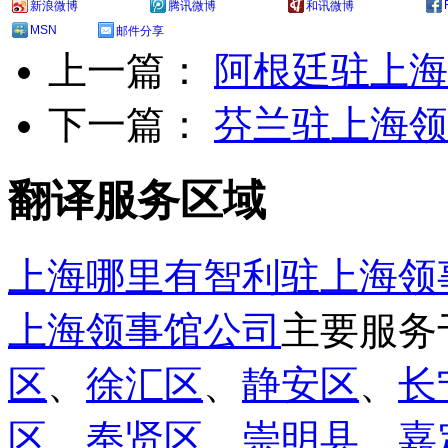
新浪微博
腾讯微博
和讯微博
MSN
邮件分享
上一篇：
阿根廷驻上海
下一篇：
芬兰驻上海领
翻译服务区域
上海哪里有智利驻上海领
上海领事馆公司
主要服务
区
、
徐汇区
、
静安区
、
长
区
、
奉贤区
、
崇明县
、
嘉