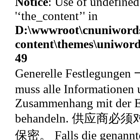
Notice
: Use of undefined
'‘the_content’' in
D:\wwwroot\cnuniword
content\themes\uniword
49
Generelle Festlegunge
muss alle Informationen 
Zusammenhang mit der En
behandeln. 供应
保密。 Falls die genannt