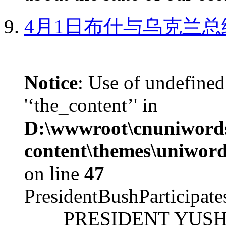
4月1日布什与乌克兰总
Notice
: Use of undefined
'‘the_content’' in
D:\wwwroot\cnuniword
content\themes\uniword
on line
47
PresidentBushParticipat
PRESIDENT YUSHCHEN