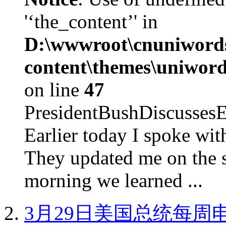
'‘the_content’' in
D:\wwwroot\cnuniword
content\themes\uniword
on line
47
PresidentBushDiscus
Earlier today I spoke w
They updated me on the s
morning we learned ...
3月29日美国总统每周