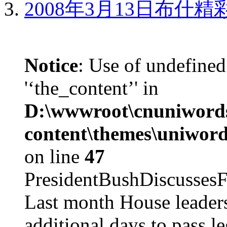
2008年3月13日布什
Notice
: Use of undefined
'‘the_content’' in
D:\wwwroot\cnuniword
content\themes\uniword
on line
47
PresidentBushDiscus
Last month House leaders
additional days to pass le