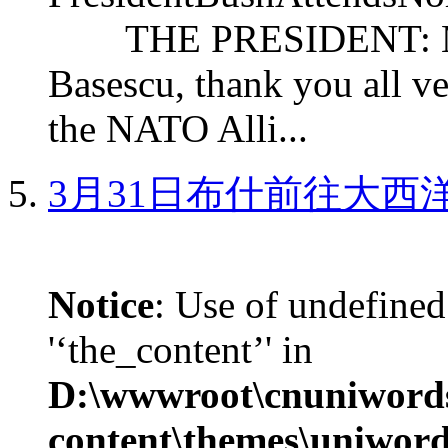
THE PRESIDENT: Mr. S
Basescu, thank you all v
the NATO Alli...
3月31日布什前往大西
Notice
: Use of undefined
'‘the_content’' in
D:\wwwroot\cnuniword
content\themes\uniword