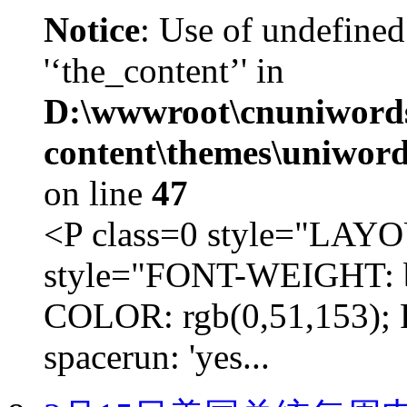
Notice
: Use of undefined
'‘the_content’' in
D:\wwwroot\cnuniword
content\themes\uniword
on line
47
<P class=0 style="LA
style="FONT-WEIGHT: b
COLOR: rgb(0,51,153); 
spacerun: 'yes...