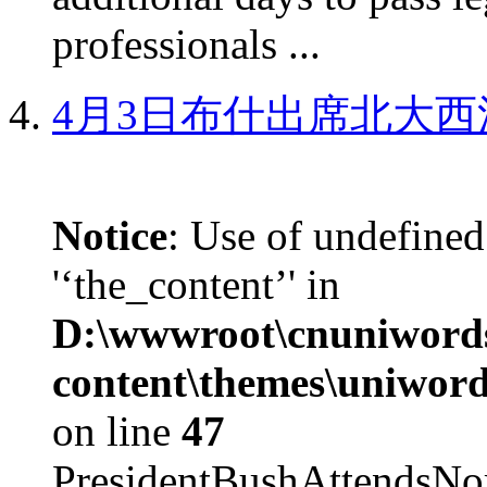
professionals ...
4月3日布什出席北大西
Notice
: Use of undefined
'‘the_content’' in
D:\wwwroot\cnuniword
content\themes\uniword
on line
47
PresidentBushAttendsNo