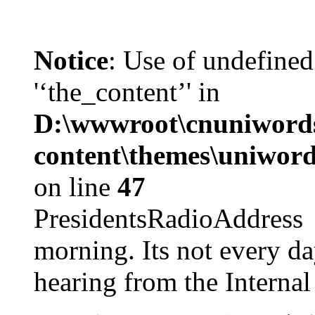
Notice
: Use of undefined
'‘the_content’' in
D:\wwwroot\cnuniword
content\themes\uniword
on line
47
PresidentsRadioAddr
morning. Its not every d
hearing from the Internal