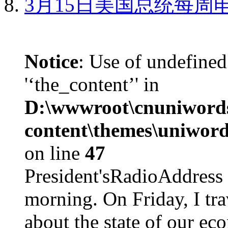
3月15日美国总统每周
Notice
: Use of undefined
'‘the_content’' in
D:\wwwroot\cnuniword
content\themes\uniword
on line
47
President'sRadioAdd
morning. On Friday, I tra
about the state of our eco