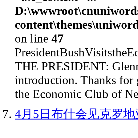
D:\wwwroot\cnuniword
content\themes\uniword
on line
47
PresidentBushVisits
THE PRESIDENT: Glenn, 
introduction. Thanks for 
the Economic Club of Ne
4月5日布什会见克罗地