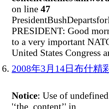
on line
47
PresidentBushDepar
PRESIDENT: Good mornin
to a very important NAT
United States Congress ar
2008年3月14日布什
Notice
: Use of undefined
'‘the_content’' in