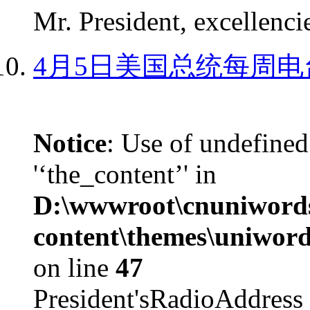
Mr. President, excellencie
4月5日美国总统每周电
Notice
: Use of undefined
'‘the_content’' in
D:\wwwroot\cnuniword
content\themes\uniword
on line
47
President'sRadioAdd