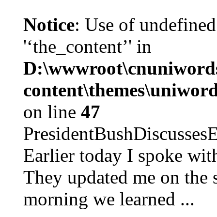
Notice
: Use of undefined
'‘the_content’' in
D:\wwwroot\cnuniword
content\themes\uniword
on line
47
PresidentBushDiscus
Earlier today I spoke w
They updated me on the s
morning we learned ...