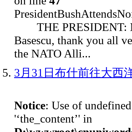
on line
47
PresidentBushAttendsNo
THE PRESIDENT: Mr. S
Basescu, thank you all v
the NATO Alli...
3月31日布什前往大西
Notice
: Use of undefined
'‘the_content’' in
D:\wwwroot\cnuniword