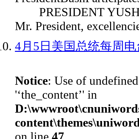
PRESIDENT YUSHCHEN
Mr. President, excellencie
4月5日美国总统每周电
Notice
: Use of undefined
'‘the_content’' in
D:\wwwroot\cnuniword
content\themes\uniword
on line
47