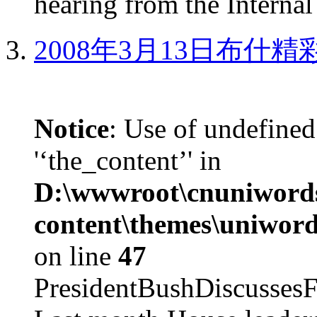
hearing from the Internal
2008年3月13日布什
Notice
: Use of undefined
'‘the_content’' in
D:\wwwroot\cnuniword
content\themes\uniword
on line
47
PresidentBushDiscus