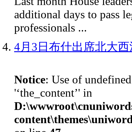
Last month House leaders
additional days to pass le
professionals ...
4月3日布什出席北大西
Notice
: Use of undefined
'‘the_content’' in
D:\wwwroot\cnuniword
content\themes\uniword