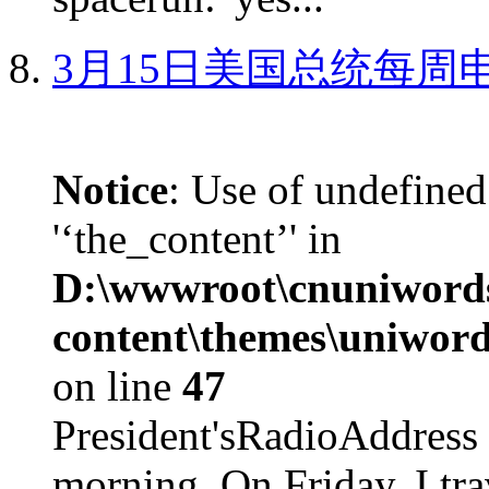
3月15日美国总统每周
Notice
: Use of undefined
'‘the_content’' in
D:\wwwroot\cnuniword
content\themes\uniword
on line
47
President'sRadioAdd
morning. On Friday, I tra