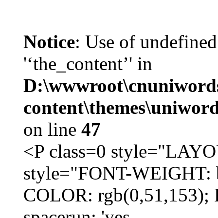
Notice
: Use of undefined
'‘the_content’' in
D:\wwwroot\cnuniword
content\themes\uniword
on line
47
<P class=0 style="LA
style="FONT-WEIGHT: b
COLOR: rgb(0,51,153); 
spacerun: 'yes...