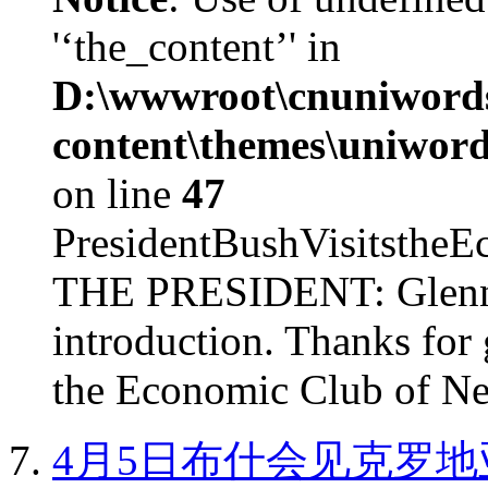
'‘the_content’' in
D:\wwwroot\cnuniword
content\themes\uniword
on line
47
PresidentBushVisits
THE PRESIDENT: Glenn, 
introduction. Thanks for 
the Economic Club of Ne
4月5日布什会见克罗地