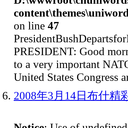
content\themes\uniword
on line
47
PresidentBushDepar
PRESIDENT: Good mornin
to a very important NAT
United States Congress ar
2008年3月14日布什
Notice
: Use of undefined