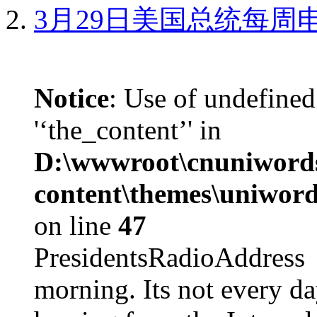
3月29日美国总统每周
Notice
: Use of undefined
'‘the_content’' in
D:\wwwroot\cnuniword
content\themes\uniword
on line
47
PresidentsRadioAddr
morning. Its not every d