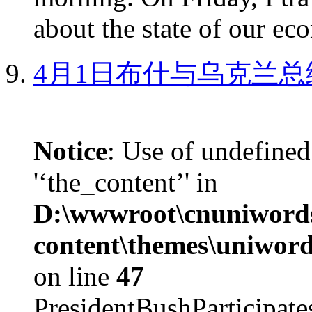
about the state of our eco
4月1日布什与乌克兰总
Notice
: Use of undefined
'‘the_content’' in
D:\wwwroot\cnuniword
content\themes\uniword
on line
47
PresidentBushParticipat