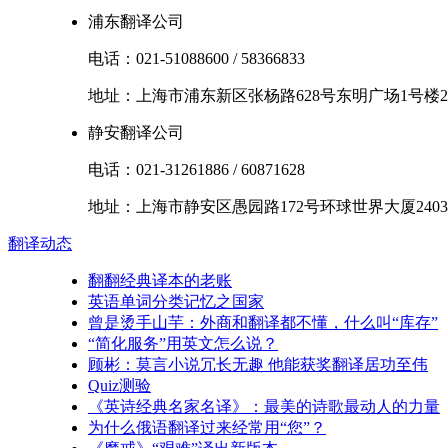
浦东翻译公司
电话：
021-51088600
/
58366833
地址：
上海市
浦东新区
张杨路628号东明广场1号楼2
静安翻译公司
电话：
021-31261886
/
60871628
地址：
上海市
静安区
愚园路172号环球世界大厦2403
翻译
动态
翻翻经典译本的老账
英语单词分类记忆之国家
曾是烫手山芋：外商和翻译都不懂，什么叫“库存”
“简化服务”用英文怎么说？
顾彬：莫言小说冗长无趣 他能获奖翻译居功至伟
Quiz测验
《英诗经典名家名译》：最美的诗歌最动人的力量
为什么俄语翻译过来经常用“您”？