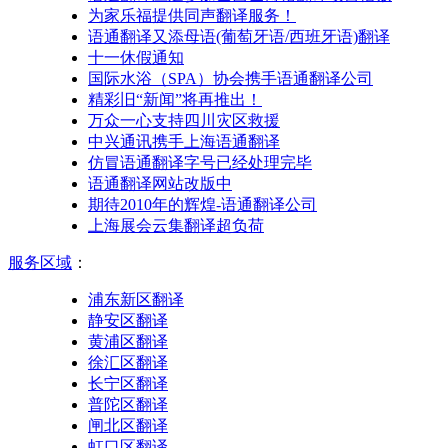
为家乐福提供同声翻译服务！
语通翻译又添母语(葡萄牙语/西班牙语)翻译
十一休假通知
国际水浴（SPA）协会携手语通翻译公司
精彩旧“新闻”将再推出！
万众一心支持四川灾区救援
中兴通讯携手上海语通翻译
仿冒语通翻译字号已经处理完毕
语通翻译网站改版中
期待2010年的辉煌-语通翻译公司
上海展会云集翻译超负荷
服务区域
：
浦东新区翻译
静安区翻译
黄浦区翻译
徐汇区翻译
长宁区翻译
普陀区翻译
闸北区翻译
虹口区翻译