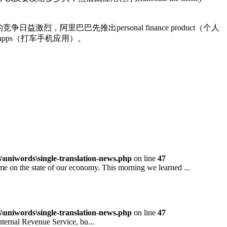
里巴巴先推出personal finance product（个人
le apps（打车手机应用）。
niwords\single-translation-news.php
on line
47
 the state of our economy. This morning we learned ...
niwords\single-translation-news.php
on line
47
rnal Revenue Service, bu...