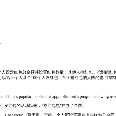
？
个人设定红包总金额并设置红包数量，其他人抢红包，抢到的红包
以给20个人甚至100个人发红包；至于抢红包的人图的也 并
, China’s popular mobile chat app, rolled out a program allowing user
支付发红包的活动以来，“抢红包热”席卷了全国。
ey（压岁钱）。Chat group（聊天群）里的一个人可设置要发出的红包总金额