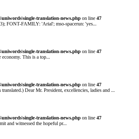
niwords\single-translation-news.php
on line
47
ONT-FAMILY: 'Arial'; mso-spacerun: 'yes...
niwords\single-translation-news.php
on line
47
conomy. This is a top...
niwords\single-translation-news.php
on line
47
ted.) Dear Mr. President, excellencies, ladies and ...
niwords\single-translation-news.php
on line
47
and witnessed the hopeful pr...