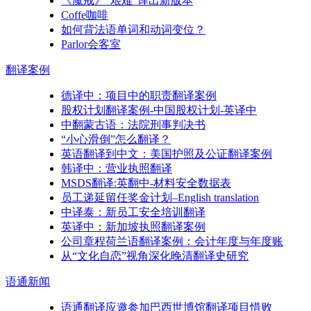
《魔戒》“艰难”译出新版本
Coffe咖啡
如何背法语单词和动词变位？
Parlor会客室
翻译
案例
德译中：项目中的职责翻译案例
股权计划翻译案例-中国股权计划-英译中
中翻蒙古语：法院刑事判决书
“小心滑倒”怎么翻译？
英语翻译到中文：美国护照及公证翻译案例
韩译中：营业执照翻译
MSDS翻译:英翻中-材料安全数据表
员工递延留任奖金计划–English translation
中译泰：新员工安全培训翻译
英译中：新加坡执照翻译案例
公司章程荷兰语翻译案例：会计年度与年度账
从“文化自恋”视角深化晚清翻译史研究
语通
新闻
语通翻译应邀参加巴西世博馆翻译项目惜败