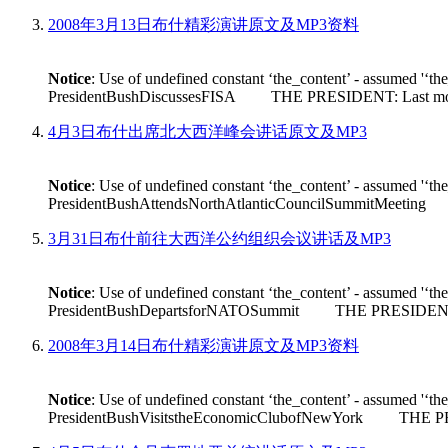
2008年3月13日布什精彩演讲原文及MP3资料
Notice
: Use of undefined constant ‘the_content’ - assumed '‘th
PresidentBushDiscussesFISA THE PRESIDENT: Last month House 
4月3日布什出席北大西洋峰会讲话原文及MP3
Notice
: Use of undefined constant ‘the_content’ - assumed '‘th
PresidentBushAttendsNorthAtlanticCouncilSummitMeeting THE
3月31日布什前往大西洋公约组织会议讲话及MP3
Notice
: Use of undefined constant ‘the_content’ - assumed '‘th
PresidentBushDepartsforNATOSummit THE PRESIDENT: Good m
2008年3月14日布什精彩演讲原文及MP3资料
Notice
: Use of undefined constant ‘the_content’ - assumed '‘th
PresidentBushVisitstheEconomicClubofNewYork THE PRESIDEN