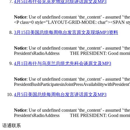
4月5日布什会见克罗地亚总统讲话原文及MP3
Notice
: Use of undefined constant ‘the_content’ - assumed '‘th
<P class=0 style="LAYOUT-GRID-MODE: char"><SPAN style
3月15日美国总统每周电台发言原文及现场MP3资料
Notice
: Use of undefined constant ‘the_content’ - assumed '‘th
President'sRadioAddress THE PRESIDENT: Good morning. On Fr
4月1日布什与乌克兰总统尤先科会谈原文及MP3
Notice
: Use of undefined constant ‘the_content’ - assumed '‘th
PresidentBushParticipatesinJointPressAvailabilitywithPres
4月5日美国总统每周电台发言讲话原文及MP3
Notice
: Use of undefined constant ‘the_content’ - assumed '‘th
President'sRadioAddress THE PRESIDENT: Good morning. I'm
语通
联系