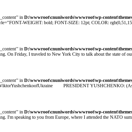
e_content’' in
D:\wwwroot\cnuniwords\wwwroot\wp-content\themes\u
="FONT-WEIGHT: bold; FONT-SIZE: 12pt; COLOR: rgb(0,51,153); F
e_content’' in
D:\wwwroot\cnuniwords\wwwroot\wp-content\themes\u
iday, I traveled to New York City to talk about the state of our e
e_content’' in
D:\wwwroot\cnuniwords\wwwroot\wp-content\themes\u
identViktorYushchenkoofUkraine PRESIDENT YUSHCHENKO: (As transla
e_content’' in
D:\wwwroot\cnuniwords\wwwroot\wp-content\themes\u
 speaking to you from Europe, where I attended the NATO summit 