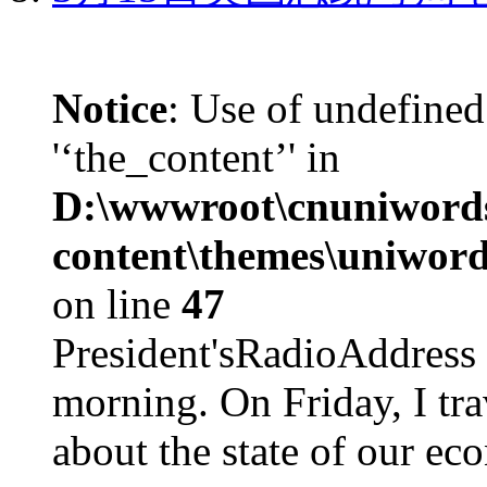
Notice
: Use of undefined
'‘the_content’' in
D:\wwwroot\cnuniword
content\themes\uniword
on line
47
President'sRadioAdd
morning. On Friday, I tra
about the state of our eco