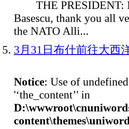
THE PRESIDENT: Mr. S
Basescu, thank you all v
the NATO Alli...
3月31日布什前往大西
Notice
: Use of undefined
'‘the_content’' in
D:\wwwroot\cnuniword
content\themes\uniword