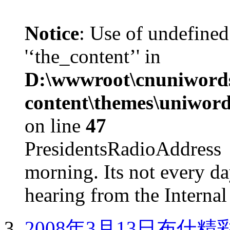
Notice
: Use of undefined
'‘the_content’' in
D:\wwwroot\cnuniword
content\themes\uniword
on line
47
PresidentsRadioAddr
morning. Its not every d
hearing from the Internal
2008年3月13日布什