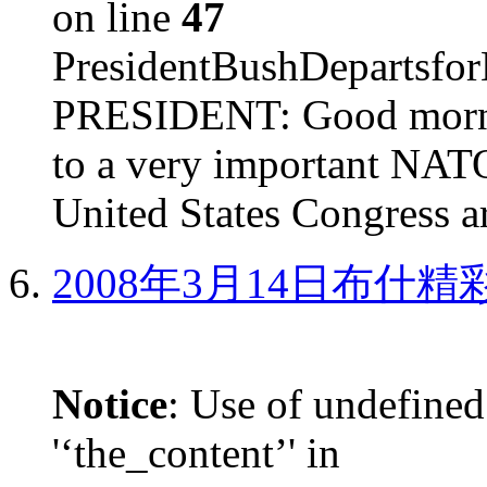
on line
47
PresidentBushDepar
PRESIDENT: Good mornin
to a very important NAT
United States Congress ar
2008年3月14日布什
Notice
: Use of undefined
'‘the_content’' in