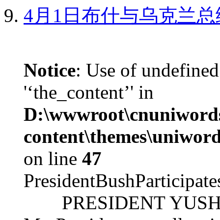
4月1日布什与乌克兰总
Notice
: Use of undefined
'‘the_content’' in
D:\wwwroot\cnuniword
content\themes\uniword
on line
47
PresidentBushParticipat
PRESIDENT YUSHCHEN