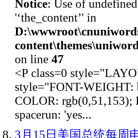
Notice
: Use of undefined
'‘the_content’' in
D:\wwwroot\cnuniword
content\themes\uniword
on line
47
<P class=0 style="LA
style="FONT-WEIGHT: b
COLOR: rgb(0,51,153); 
spacerun: 'yes...
3月15日美国总统每周