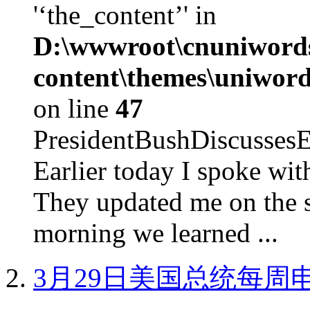
'‘the_content’' in
D:\wwwroot\cnuniword
content\themes\uniword
on line
47
PresidentBushDiscus
Earlier today I spoke w
They updated me on the s
morning we learned ...
3月29日美国总统每周