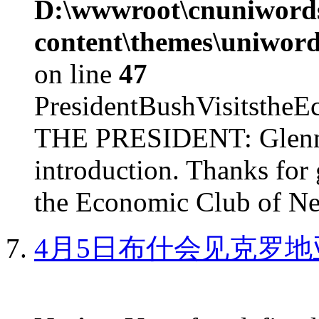
D:\wwwroot\cnuniword
content\themes\uniword
on line
47
PresidentBushVisits
THE PRESIDENT: Glenn, 
introduction. Thanks for 
the Economic Club of Ne
4月5日布什会见克罗地