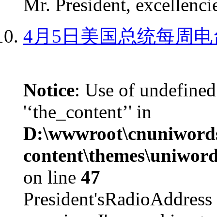
Mr. President, excellencie
4月5日美国总统每周电
Notice
: Use of undefined
'‘the_content’' in
D:\wwwroot\cnuniword
content\themes\uniword
on line
47
President'sRadioAdd