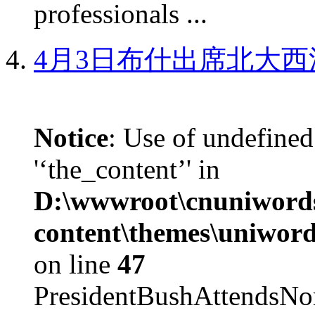
professionals ...
4月3日布什出席北大西
Notice
: Use of undefined
'‘the_content’' in
D:\wwwroot\cnuniword
content\themes\uniword
on line
47
PresidentBushAttendsNo