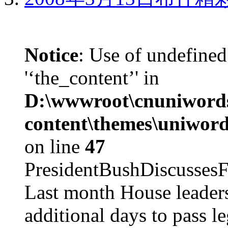
Notice
: Use of undefined
'‘the_content’' in
D:\wwwroot\cnuniword
content\themes\uniword
on line
47
PresidentBushDiscus
Last month House leaders
additional days to pass le