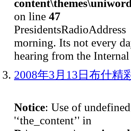
content\themes\uniword
on line
47
PresidentsRadioAddr
morning. Its not every d
hearing from the Internal
2008年3月13日布什
Notice
: Use of undefined
'‘the_content’' in