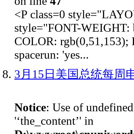
on line
47
<P class=0 style="LA
style="FONT-WEIGHT: b
COLOR: rgb(0,51,153); 
spacerun: 'yes...
3月15日美国总统每周
Notice
: Use of undefined
'‘the_content’' in