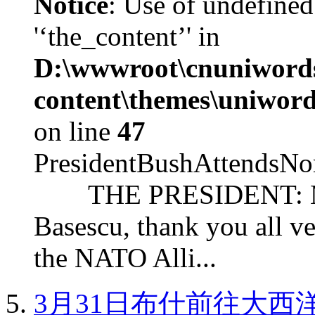
Notice
: Use of undefined
'‘the_content’' in
D:\wwwroot\cnuniword
content\themes\uniword
on line
47
PresidentBushAttendsNo
THE PRESIDENT: Mr. S
Basescu, thank you all v
the NATO Alli...
3月31日布什前往大西