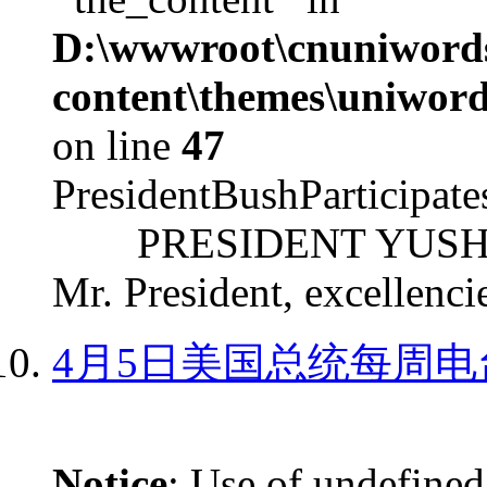
D:\wwwroot\cnuniword
content\themes\uniword
on line
47
PresidentBushParticipat
PRESIDENT YUSHCHEN
Mr. President, excellencie
4月5日美国总统每周电
Notice
: Use of undefined