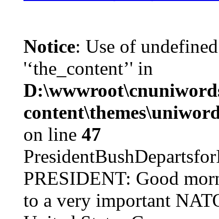
Notice
: Use of undefined
'‘the_content’' in
D:\wwwroot\cnuniword
content\themes\uniword
on line
47
PresidentBushDepar
PRESIDENT: Good mornin
to a very important NAT