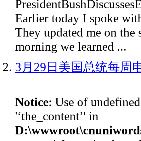
PresidentBushDiscus
Earlier today I spoke w
They updated me on the s
morning we learned ...
3月29日美国总统每周
Notice
: Use of undefined
'‘the_content’' in
D:\wwwroot\cnuniword