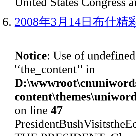
United States Congress ar
2008年3月14日布什
Notice
: Use of undefined
'‘the_content’' in
D:\wwwroot\cnuniword
content\themes\uniword
on line
47
PresidentBushVisits