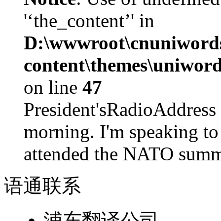
'‘the_content’' in
D:\wwwroot\cnuniword
content\themes\uniword
on line
47
President'sRadioAdd
morning. I'm speaking to
attended the NATO summit
语通
联系
浦东翻译公司