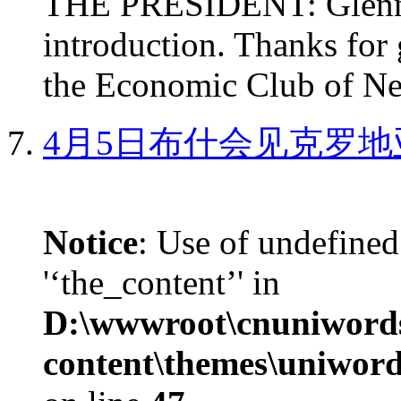
THE PRESIDENT: Glenn, 
introduction. Thanks for 
the Economic Club of Ne
4月5日布什会见克罗地
Notice
: Use of undefined
'‘the_content’' in
D:\wwwroot\cnuniword
content\themes\uniword