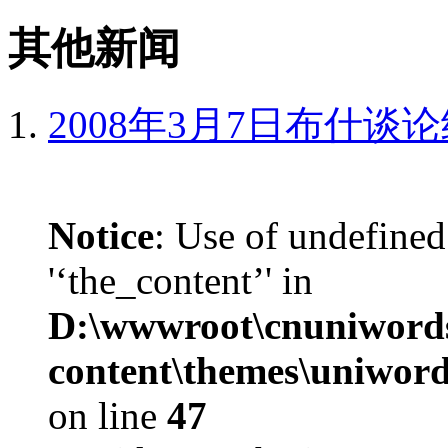
其他新闻
2008年3月7日布什谈
Notice
: Use of undefined
'‘the_content’' in
D:\wwwroot\cnuniword
content\themes\uniword
on line
47