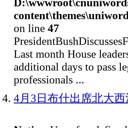
D:\wwwroot\cnuniword
content\themes\uniword
on line
47
PresidentBushDiscus
Last month House leaders
additional days to pass le
professionals ...
4月3日布什出席北大西