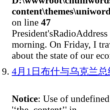
D:\wwwroot\cnuniword
content\themes\uniword
on line
47
President'sRadioAdd
morning. On Friday, I tra
about the state of our eco
4月1日布什与乌克兰总
Notice
: Use of undefined
'‘the_content’' in