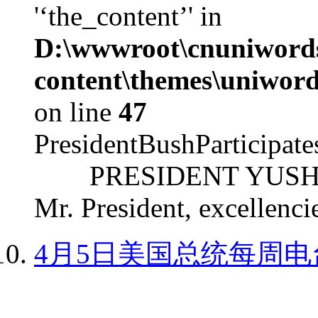
'‘the_content’' in
D:\wwwroot\cnuniword
content\themes\uniword
on line
47
PresidentBushParticipat
PRESIDENT YUSHCHEN
Mr. President, excellencie
4月5日美国总统每周电