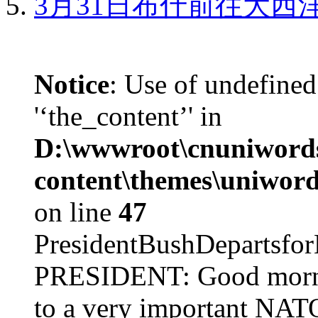
3月31日布什前往大西
Notice
: Use of undefined
'‘the_content’' in
D:\wwwroot\cnuniword
content\themes\uniword
on line
47
PresidentBushDepar
PRESIDENT: Good mornin
to a very important NAT