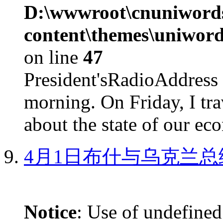
D:\wwwroot\cnuniword
content\themes\uniword
on line
47
President'sRadioAdd
morning. On Friday, I tra
about the state of our eco
4月1日布什与乌克兰总
Notice
: Use of undefined