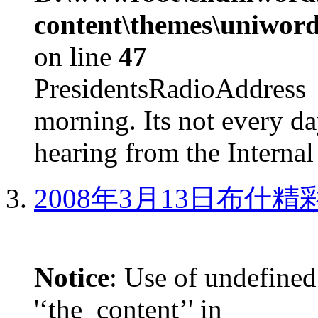
content\themes\uniword
on line
47
PresidentsRadioAddr
morning. Its not every d
hearing from the Internal
2008年3月13日布什
Notice
: Use of undefined
'‘the_content’' in