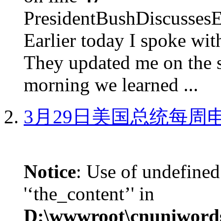
PresidentBushDiscus
Earlier today I spoke w
They updated me on the s
morning we learned ...
3月29日美国总统每周
Notice
: Use of undefined
'‘the_content’' in
D:\wwwroot\cnuniword