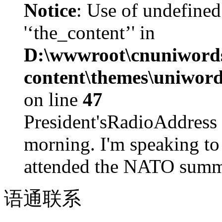
Notice
: Use of undefined
'‘the_content’' in
D:\wwwroot\cnuniword
content\themes\uniword
on line
47
President'sRadioAdd
morning. I'm speaking to
attended the NATO summit
语通
联系