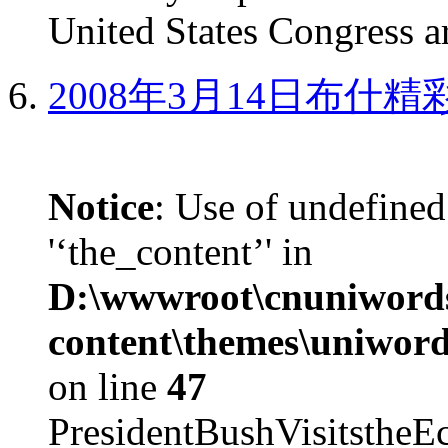
United States Congress ar
2008年3月14日布什
Notice
: Use of undefined
'‘the_content’' in
D:\wwwroot\cnuniword
content\themes\uniword
on line
47
PresidentBushVisits