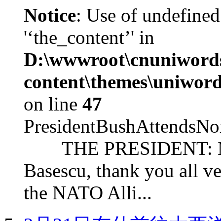
Notice
: Use of undefined
'‘the_content’' in
D:\wwwroot\cnuniword
content\themes\uniword
on line
47
PresidentBushAttendsNo
THE PRESIDENT: Mr. S
Basescu, thank you all v
the NATO Alli...