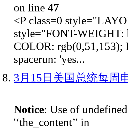
on line
47
<P class=0 style="LA
style="FONT-WEIGHT: b
COLOR: rgb(0,51,153); 
spacerun: 'yes...
3月15日美国总统每周
Notice
: Use of undefined
'‘the_content’' in