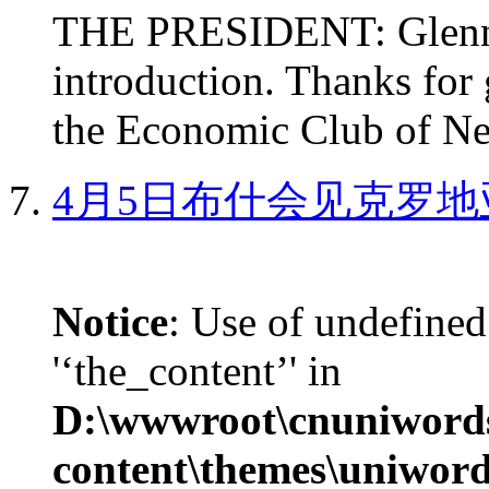
THE PRESIDENT: Glenn, 
introduction. Thanks for 
the Economic Club of Ne
4月5日布什会见克罗地
Notice
: Use of undefined
'‘the_content’' in
D:\wwwroot\cnuniword
content\themes\uniword