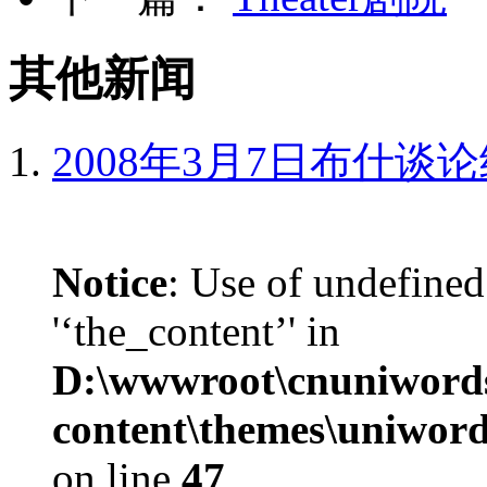
其他新闻
2008年3月7日布什谈
Notice
: Use of undefined
'‘the_content’' in
D:\wwwroot\cnuniword
content\themes\uniword
on line
47