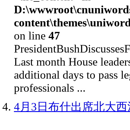
D:\wwwroot\cnuniword
content\themes\uniword
on line
47
PresidentBushDiscus
Last month House leaders
additional days to pass le
professionals ...
4月3日布什出席北大西