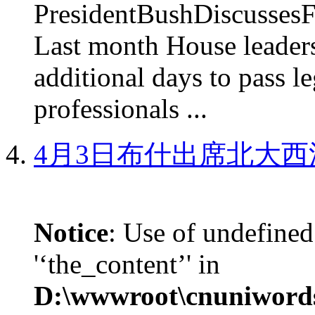
PresidentBushDiscus
Last month House leaders
additional days to pass le
professionals ...
4月3日布什出席北大西
Notice
: Use of undefined
'‘the_content’' in
D:\wwwroot\cnuniword