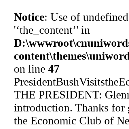
Notice
: Use of undefined
'‘the_content’' in
D:\wwwroot\cnuniword
content\themes\uniword
on line
47
PresidentBushVisits
THE PRESIDENT: Glenn, 
introduction. Thanks for 
the Economic Club of Ne