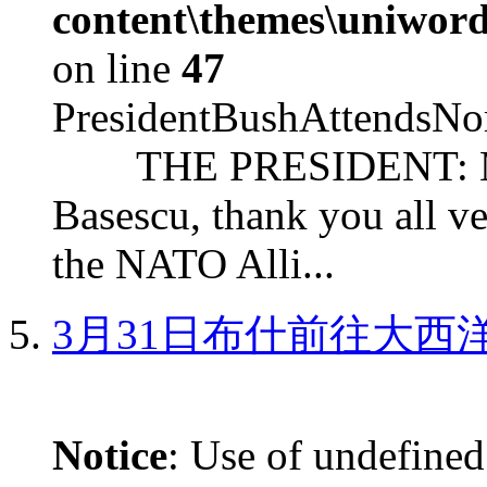
content\themes\uniword
on line
47
PresidentBushAttendsNo
THE PRESIDENT: Mr. S
Basescu, thank you all v
the NATO Alli...
3月31日布什前往大西
Notice
: Use of undefined