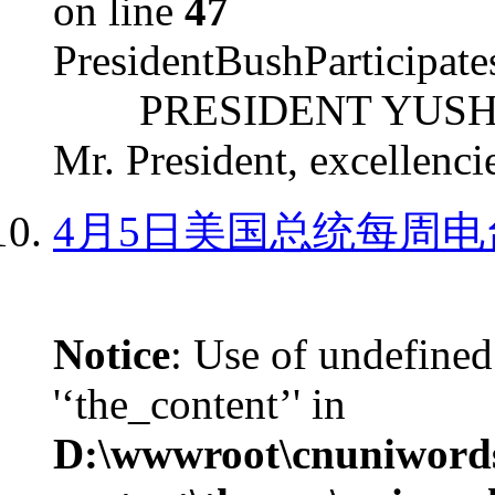
on line
47
PresidentBushParticipat
PRESIDENT YUSHCHEN
Mr. President, excellencie
4月5日美国总统每周电
Notice
: Use of undefined
'‘the_content’' in
D:\wwwroot\cnuniword