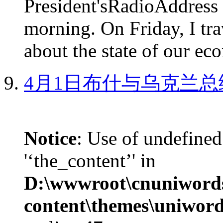
President'sRadioAdd
morning. On Friday, I tra
about the state of our eco
4月1日布什与乌克兰总
Notice
: Use of undefined
'‘the_content’' in
D:\wwwroot\cnuniword
content\themes\uniword