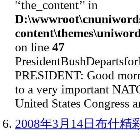
'‘the_content’' in
D:\wwwroot\cnuniword
content\themes\uniword
on line
47
PresidentBushDepar
PRESIDENT: Good mornin
to a very important NAT
United States Congress ar
2008年3月14日布什