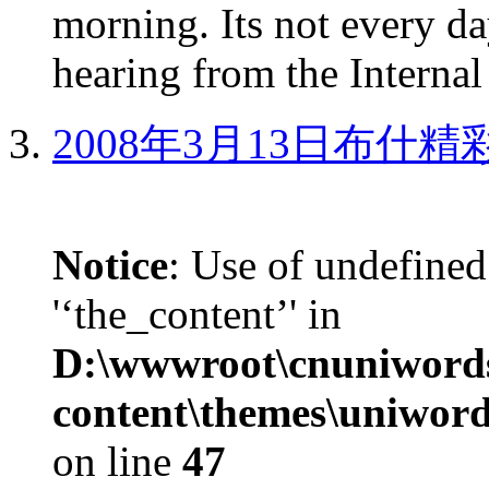
morning. Its not every d
hearing from the Internal
2008年3月13日布什
Notice
: Use of undefined
'‘the_content’' in
D:\wwwroot\cnuniword
content\themes\uniword
on line
47