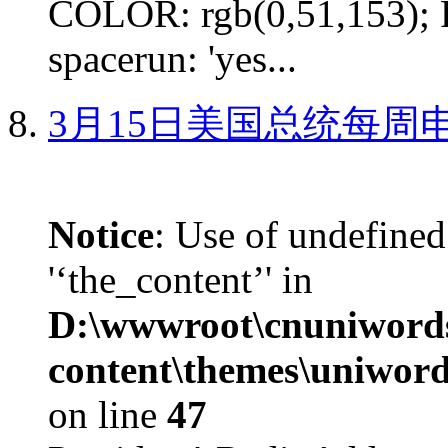
COLOR: rgb(0,51,153); 
spacerun: 'yes...
3月15日美国总统每周
Notice
: Use of undefined
'‘the_content’' in
D:\wwwroot\cnuniword
content\themes\uniword
on line
47