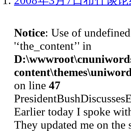
2008年3月7日布什谈
Notice
: Use of undefined
'‘the_content’' in
D:\wwwroot\cnuniword
content\themes\uniword
on line
47
PresidentBushDiscus
Earlier today I spoke w
They updated me on the s