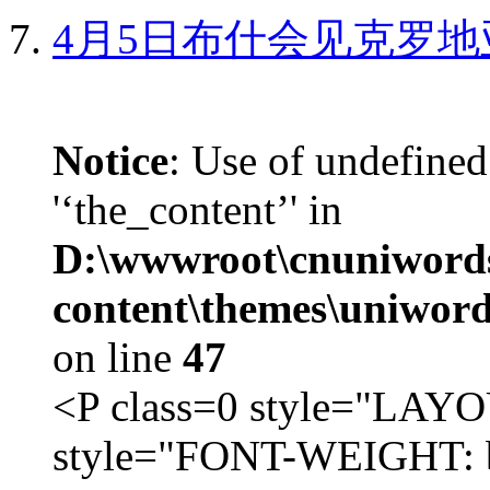
4月5日布什会见克罗地
Notice
: Use of undefined
'‘the_content’' in
D:\wwwroot\cnuniword
content\themes\uniword
on line
47
<P class=0 style="LA
style="FONT-WEIGHT: b