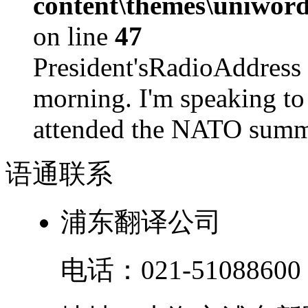
content\themes\uniword
on line
47
President'sRadioAdd
morning. I'm speaking to
attended the NATO summit
语通
联系
浦东翻译公司
电话：
021-51088600