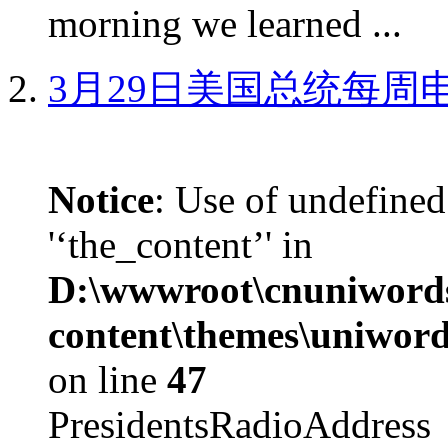
morning we learned ...
3月29日美国总统每周
Notice
: Use of undefined
'‘the_content’' in
D:\wwwroot\cnuniword
content\themes\uniword
on line
47
PresidentsRadioAddr