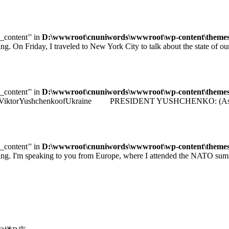
e_content’' in
D:\wwwroot\cnuniwords\wwwroot\wp-content\themes\u
iday, I traveled to New York City to talk about the state of our e
e_content’' in
D:\wwwroot\cnuniwords\wwwroot\wp-content\themes\u
identViktorYushchenkoofUkraine PRESIDENT YUSHCHENKO: (As transla
e_content’' in
D:\wwwroot\cnuniwords\wwwroot\wp-content\themes\u
 speaking to you from Europe, where I attended the NATO summit 