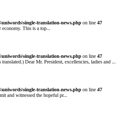
niwords\single-translation-news.php
on line
47
conomy. This is a top...
niwords\single-translation-news.php
on line
47
ted.) Dear Mr. President, excellencies, ladies and ...
niwords\single-translation-news.php
on line
47
and witnessed the hopeful pr...