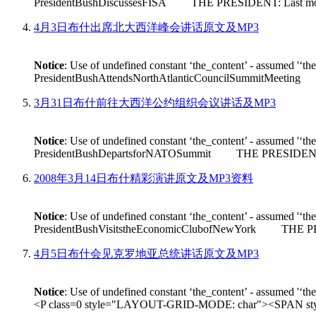
PresidentBushDiscussesFISA THE PRESIDENT: Last month House 
4月3日布什出席北大西洋峰会讲话原文及MP3
Notice
: Use of undefined constant ‘the_content’ - assumed '‘th
PresidentBushAttendsNorthAtlanticCouncilSummitMeeting THE
3月31日布什前往大西洋公约组织会议讲话及MP3
Notice
: Use of undefined constant ‘the_content’ - assumed '‘th
PresidentBushDepartsforNATOSummit THE PRESIDENT: Good m
2008年3月14日布什精彩演讲原文及MP3资料
Notice
: Use of undefined constant ‘the_content’ - assumed '‘th
PresidentBushVisitstheEconomicClubofNewYork THE PRESIDEN
4月5日布什会见克罗地亚总统讲话原文及MP3
Notice
: Use of undefined constant ‘the_content’ - assumed '‘th
<P class=0 style="LAYOUT-GRID-MODE: char"><SPAN style