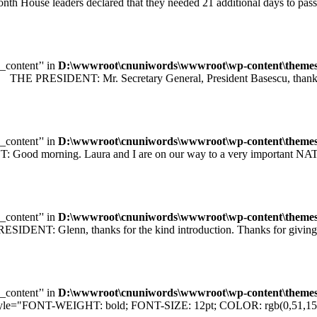
leaders declared that they needed 21 additional days to pass legisl
e_content’' in
D:\wwwroot\cnuniwords\wwwroot\wp-content\themes\u
 PRESIDENT: Mr. Secretary General, President Basescu, thank you 
e_content’' in
D:\wwwroot\cnuniwords\wwwroot\wp-content\themes\u
orning. Laura and I are on our way to a very important NATO sum
e_content’' in
D:\wwwroot\cnuniwords\wwwroot\wp-content\themes\u
T: Glenn, thanks for the kind introduction. Thanks for giving me
e_content’' in
D:\wwwroot\cnuniwords\wwwroot\wp-content\themes\u
="FONT-WEIGHT: bold; FONT-SIZE: 12pt; COLOR: rgb(0,51,153); F