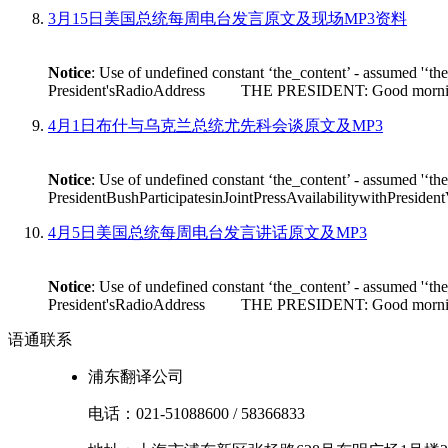
3月15日美国总统每周电台发言原文及现场MP3资料
Notice
: Use of undefined constant ‘the_content’ - assumed '‘th
President'sRadioAddress THE PRESIDENT: Good morning. On Fr
4月1日布什与乌克兰总统尤先科会谈原文及MP3
Notice
: Use of undefined constant ‘the_content’ - assumed '‘th
PresidentBushParticipatesinJointPressAvailabilitywithPres
4月5日美国总统每周电台发言讲话原文及MP3
Notice
: Use of undefined constant ‘the_content’ - assumed '‘th
President'sRadioAddress THE PRESIDENT: Good morning. I'm
语通
联系
浦东翻译公司
电话：
021-51088600
/
58366833