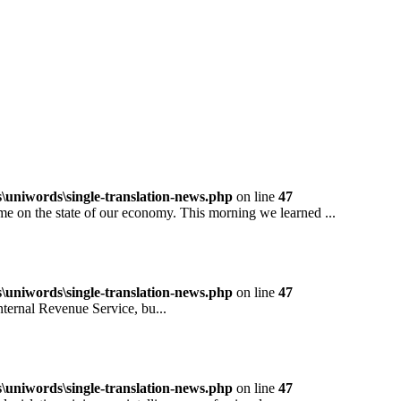
niwords\single-translation-news.php
on line
47
 the state of our economy. This morning we learned ...
niwords\single-translation-news.php
on line
47
rnal Revenue Service, bu...
niwords\single-translation-news.php
on line
47