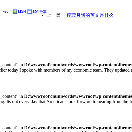
linkedin
MSN
邮件分享
上一篇：
莲蓉月饼的英文是什么
e_content’' in
D:\wwwroot\cnuniwords\wwwroot\wp-content\themes\u
ay I spoke with members of my economic team. They updated me on
e_content’' in
D:\wwwroot\cnuniwords\wwwroot\wp-content\themes\u
ot every day that Americans look forward to hearing from the Inte
e_content’' in
D:\wwwroot\cnuniwords\wwwroot\wp-content\themes\u