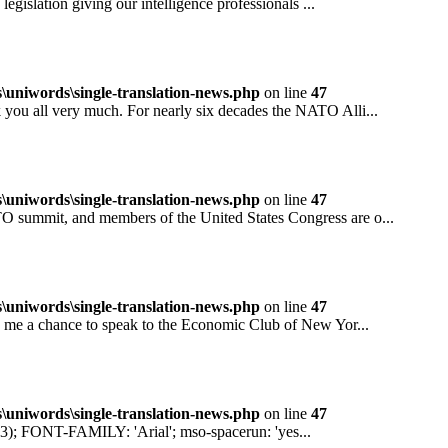
ation giving our intelligence professionals ...
niwords\single-translation-news.php
on line
47
all very much. For nearly six decades the NATO Alli...
niwords\single-translation-news.php
on line
47
mit, and members of the United States Congress are o...
niwords\single-translation-news.php
on line
47
 a chance to speak to the Economic Club of New Yor...
niwords\single-translation-news.php
on line
47
ONT-FAMILY: 'Arial'; mso-spacerun: 'yes...