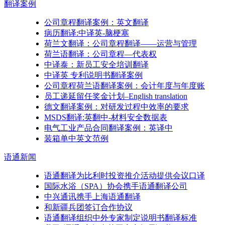
翻译
案例
公司章程翻译案例：英文翻译
病历翻译:中译英-脑梗塞
荷兰文翻译：公司章程翻译——运营与管理
荷兰语翻译：公司章程—代表权
中译泰：新员工安全培训翻译
中译英 专利说明书翻译案例
公司章程荷兰语翻译案例：会计年度与年度账
员工递延留任奖金计划–English translation
德文翻译案例：对研发过程中效率的要求
MSDS翻译:英翻中-材料安全数据表
电气工业产品合同翻译案例：英译中
装箱单中英文范例
语通
新闻
语通翻译为比利时投资推介活动提供会议口译
国际水浴（SPA）协会携手语通翻译公司
中兴通讯携手上海语通翻译
和新疆兵团签订合作协议
语通翻译组织中外专家制定说明书翻译标准