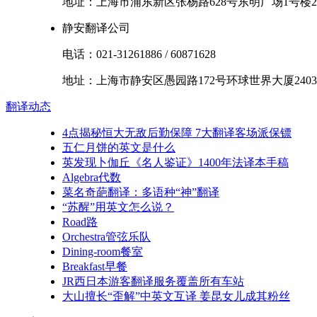
地址：
上海市
浦东新区
张杨路628号东明广场1号楼2
静安翻译公司
电话：
021-31261886
/
60871628
地址：
上海市
静安区
愚园路172号环球世界大厦2403
翻译
动态
4点揭秘恒大无敌后勤保障 7大翻译客场派保镖
五仁月饼的英文是什么
英发现卜伽丘《名人鉴证》1400年法译本手稿
Algebra代数
菜名奇葩翻译：多语种“神”翻译
“苏醒”用英文怎么说？
Road路
Orchestra管弦乐队
Dining-room餐室
Breakfast早餐
JR西日本游客翻译服务覆盖所有车站
大山擅长“歪解”中英文互译 姜昆女儿成其粉丝