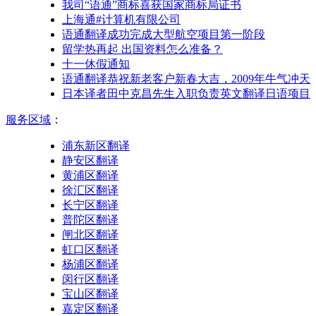
我司“语通”商标喜获国家商标局证书
上海通#计算机有限公司
语通翻译成功完成大型航空项目第一阶段
留学热再起 出国资料怎么准备？
十一休假通知
语通翻译恭祝新老客户新春大吉，2009年牛气冲天
日本译者田中克昌先生入职负责英文翻译日语项目
服务区域
：
浦东新区翻译
静安区翻译
黄浦区翻译
徐汇区翻译
长宁区翻译
普陀区翻译
闸北区翻译
虹口区翻译
杨浦区翻译
闵行区翻译
宝山区翻译
嘉定区翻译