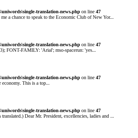
niwords\single-translation-news.php
on line
47
 a chance to speak to the Economic Club of New Yor...
niwords\single-translation-news.php
on line
47
ONT-FAMILY: 'Arial'; mso-spacerun: 'yes...
niwords\single-translation-news.php
on line
47
conomy. This is a top...
niwords\single-translation-news.php
on line
47
ted.) Dear Mr. President, excellencies, ladies and ...