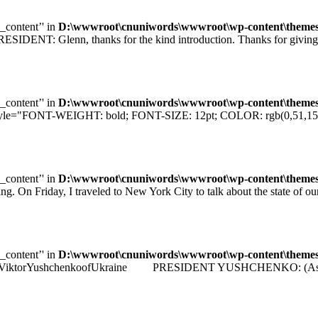
e_content’' in
D:\wwwroot\cnuniwords\wwwroot\wp-content\themes\u
T: Glenn, thanks for the kind introduction. Thanks for giving me
e_content’' in
D:\wwwroot\cnuniwords\wwwroot\wp-content\themes\u
="FONT-WEIGHT: bold; FONT-SIZE: 12pt; COLOR: rgb(0,51,153); F
e_content’' in
D:\wwwroot\cnuniwords\wwwroot\wp-content\themes\u
iday, I traveled to New York City to talk about the state of our e
e_content’' in
D:\wwwroot\cnuniwords\wwwroot\wp-content\themes\u
identViktorYushchenkoofUkraine PRESIDENT YUSHCHENKO: (As transla