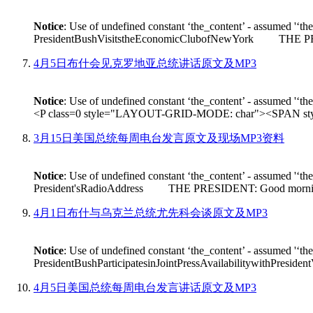
Notice
: Use of undefined constant ‘the_content’ - assumed '‘th
PresidentBushVisitstheEconomicClubofNewYork THE PRESIDEN
4月5日布什会见克罗地亚总统讲话原文及MP3
Notice
: Use of undefined constant ‘the_content’ - assumed '‘th
<P class=0 style="LAYOUT-GRID-MODE: char"><SPAN style
3月15日美国总统每周电台发言原文及现场MP3资料
Notice
: Use of undefined constant ‘the_content’ - assumed '‘th
President'sRadioAddress THE PRESIDENT: Good morning. On Fr
4月1日布什与乌克兰总统尤先科会谈原文及MP3
Notice
: Use of undefined constant ‘the_content’ - assumed '‘th
PresidentBushParticipatesinJointPressAvailabilitywithPres
4月5日美国总统每周电台发言讲话原文及MP3