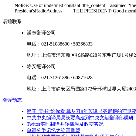
Notice
: Use of undefined constant ‘the_content’ - assumed '‘th
President'sRadioAddress THE PRESIDENT: Good morning. I'm
语通
联系
浦东翻译公司
电话：
021-51088600
/
58366833
地址：
上海市
浦东新区
张杨路628号东明广场1号楼2
静安翻译公司
电话：
021-31261886
/
60871628
地址：
上海市
静安区
愚园路172号环球世界大厦2403
翻译
动态
翻开“天书”给你看 戴从容8年苦译《芬尼根的守灵
中共中央编译局局长贾高建到中央文献翻译部调研
Twitter实时翻译并转播埃及政变实况
单词分类记忆之绘画雕塑