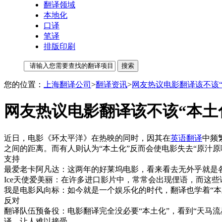
翻译领域
本地化
口译
笔译
排版印刷
您的位置：
上海翻译公司
>
翻译资讯
>
网友热议电影翻译该不该“
网友热议电影翻译该不该“本土
近日，电影《环太平洋》在热映的同时，因其在
英语翻译
中频
之间的距离。而有人则认为“本土化”反而会使电影失去“原汁原
支持
最爱老卡阿凡达：这两年的好莱坞电影，看来看去无外乎就是各
Ice天使爱美丽：在许多进口影片中，常常会出现俚语，而这
我是电影风向标：如今就是一个娱乐化的时代，翻译也学着“本
反对
翻译队伍预备役：电影翻译完全没必要“本土化”，看到“天马
译，让人难以接受。