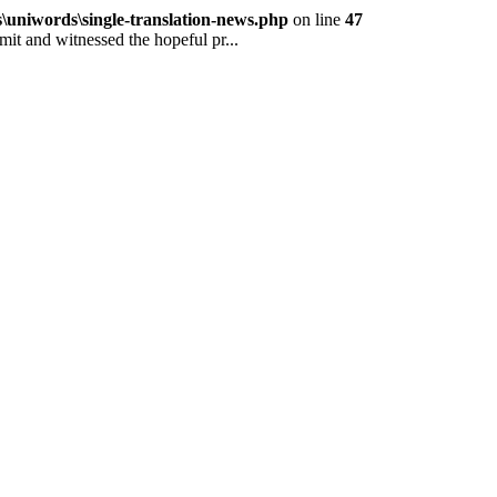
niwords\single-translation-news.php
on line
47
and witnessed the hopeful pr...