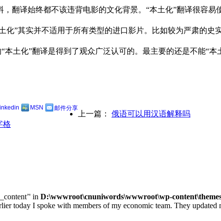
料，翻译始终都不该违背电影的文化背景。“本土化”翻译很容易
本土化”其实并不适用于所有类型的进口影片。比如较为严肃的史
“本土化”翻译是得到了观众广泛认可的。最主要的还是不能“本
linkedin
MSN
邮件分享
上一篇：
俄语可以用汉语解释吗
字格
e_content’' in
D:\wwwroot\cnuniwords\wwwroot\wp-content\themes\u
ay I spoke with members of my economic team. They updated me on