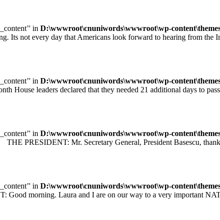
e_content’' in
D:\wwwroot\cnuniwords\wwwroot\wp-content\themes\u
ot every day that Americans look forward to hearing from the Inte
e_content’' in
D:\wwwroot\cnuniwords\wwwroot\wp-content\themes\u
leaders declared that they needed 21 additional days to pass legisl
e_content’' in
D:\wwwroot\cnuniwords\wwwroot\wp-content\themes\u
 PRESIDENT: Mr. Secretary General, President Basescu, thank you 
e_content’' in
D:\wwwroot\cnuniwords\wwwroot\wp-content\themes\u
orning. Laura and I are on our way to a very important NATO sum