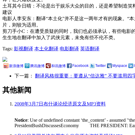
土耳其今日晴：不论是出于娱乐大众的目的，还是希望制造笑
建议
电影人李安东：翻译“本土化”并不是这一两年才有的现象。“
片，则较为适用。
剪刀手小C：在遭受质疑的同时，我们也必须承认，有些电影的
生生地在翻译中加入了武侠元素，未免有些不伦不类。
Tags:
影视翻译
本土化翻译
电影翻译
英语翻译
Facebook
Twitter
Myspace
新浪微博
腾讯微博
和讯微博
下一篇：
翻译风格很重要：要遵从“信达雅” 不要滥用四
其他新闻
2008年3月7日布什谈论经济原文及MP3资料
Notice
: Use of undefined constant ‘the_content’ - assumed '‘th
PresidentBushDiscussesEconomy THE PRESIDENT: Earlier tod