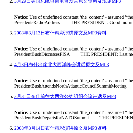
3月29日美国总统每周电台发言原文资料及现场MP3
Notice
: Use of undefined constant ‘the_content’ - assumed '‘th
PresidentsRadioAddress THE PRESIDENT: Good morning. Its n
2008年3月13日布什精彩演讲原文及MP3资料
Notice
: Use of undefined constant ‘the_content’ - assumed '‘th
PresidentBushDiscussesFISA THE PRESIDENT: Last month House 
4月3日布什出席北大西洋峰会讲话原文及MP3
Notice
: Use of undefined constant ‘the_content’ - assumed '‘th
PresidentBushAttendsNorthAtlanticCouncilSummitMeeting THE
3月31日布什前往大西洋公约组织会议讲话及MP3
Notice
: Use of undefined constant ‘the_content’ - assumed '‘th
PresidentBushDepartsforNATOSummit THE PRESIDENT: Good m
2008年3月14日布什精彩演讲原文及MP3资料