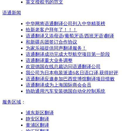
英文授权书的范文
语通
新闻
中华网将语通翻译公司列入中华精英榜
给新老客户拜年了！！！
语通翻译又添母语(葡萄牙语/西班牙语)翻译
和新疆兵团签订合作协议
为家乐福提供同声翻译服务！
语通翻译成功完成大型航空项目第一阶段
语通翻译重大业务调整
欢迎德国在线总裁访问语通翻译公司
我公司为日本电装派遣6名日语口译,获得好评
语通翻译应邀参加巴西世博馆翻译项目惜败
语通翻译成为上海国际商会会员
协助通用汽车安装德国自动化控制系统
服务区域
：
浦东新区翻译
静安区翻译
黄浦区翻译