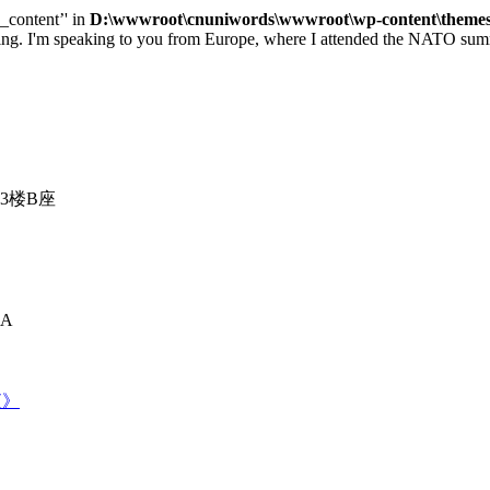
e_content’' in
D:\wwwroot\cnuniwords\wwwroot\wp-content\themes\u
 speaking to you from Europe, where I attended the NATO summit 
3楼B座
A
夜》