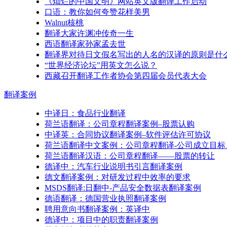
《灿烂的中国文明》网站英文版翻译工作启动
口语：教你如何夸赞花样美男
Walnut核桃
翻译大家许渊冲传奇一生
西语翻译家孙家孟去世
翻译界对待日文假名写出的人名的汉译的原则是什
“世界经济论坛”用英文怎么说？
西藏召开翻译工作者协会第四届会员代表大会
翻译
案例
中译日：食品行业翻译
荷兰语翻译：公司章程翻译案例–股票认购
中译英：合同协议翻译案例–软件评估许可协议
荷兰语翻译中文案例：公司章程翻译-公司成立目标
荷兰语翻译汉语：公司章程翻译——股票的转让
德译中：汽车行业说明书引言翻译案例
德文翻译案例：对研发过程中效率的要求
MSDS翻译:日翻中-产品安全数据表翻译案例
德语翻译：德国营业执照翻译案例
聘用意向书翻译案例：英译中
德译中：项目中的职责翻译案例