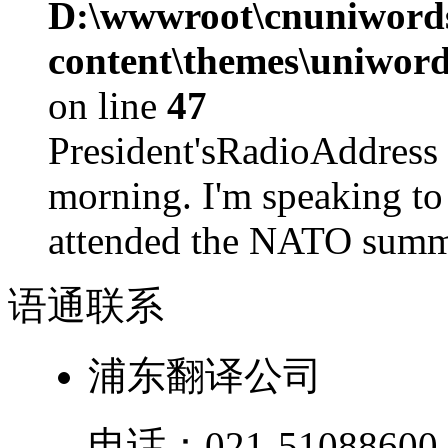
D:\wwwroot\cnuniword
content\themes\uniword
on line
47
President'sRadioAdd
morning. I'm speaking to
attended the NATO summit
语通
联系
浦东翻译公司
电话：
021-51088600