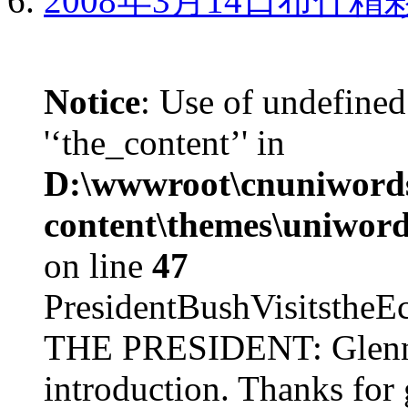
2008年3月14日布什
Notice
: Use of undefined
'‘the_content’' in
D:\wwwroot\cnuniword
content\themes\uniword
on line
47
PresidentBushVisits
THE PRESIDENT: Glenn, 
introduction. Thanks for 