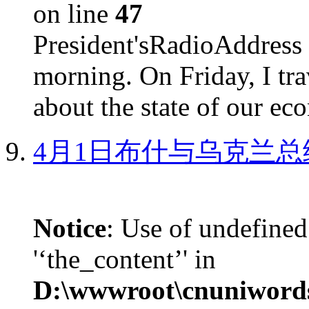
on line
47
President'sRadioAdd
morning. On Friday, I tra
about the state of our eco
4月1日布什与乌克兰总
Notice
: Use of undefined
'‘the_content’' in
D:\wwwroot\cnuniword