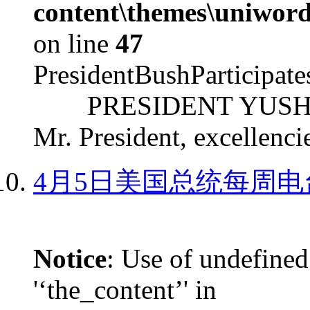
content\themes\uniword
on line
47
PresidentBushParticipat
PRESIDENT YUSHCHEN
Mr. President, excellencie
4月5日美国总统每周电
Notice
: Use of undefined
'‘the_content’' in