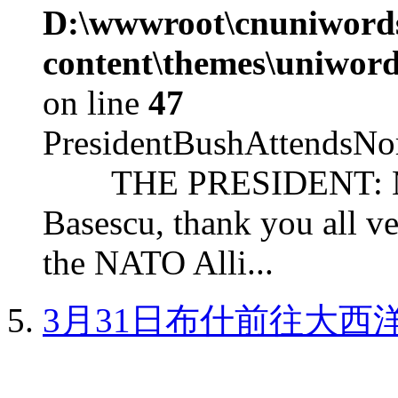
D:\wwwroot\cnuniword
content\themes\uniword
on line
47
PresidentBushAttendsNo
THE PRESIDENT: Mr. S
Basescu, thank you all v
the NATO Alli...
3月31日布什前往大西