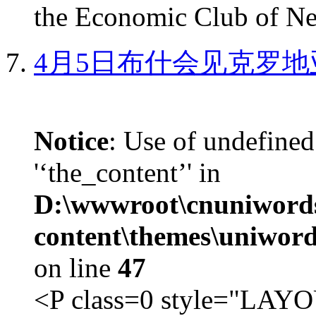
the Economic Club of Ne
4月5日布什会见克罗地
Notice
: Use of undefined
'‘the_content’' in
D:\wwwroot\cnuniword
content\themes\uniword
on line
47
<P class=0 style="LA