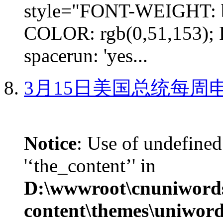
style="FONT-WEIGHT: b
COLOR: rgb(0,51,153); 
spacerun: 'yes...
3月15日美国总统每周
Notice
: Use of undefined
'‘the_content’' in
D:\wwwroot\cnuniword
content\themes\uniword