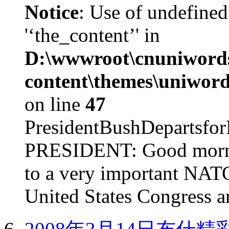
Notice
: Use of undefined
'‘the_content’' in
D:\wwwroot\cnuniword
content\themes\uniword
on line
47
PresidentBushDepar
PRESIDENT: Good mornin
to a very important NAT
United States Congress ar