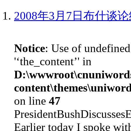
2008年3月7日布什谈
Notice
: Use of undefined
'‘the_content’' in
D:\wwwroot\cnuniword
content\themes\uniword
on line
47
PresidentBushDiscus
Earlier today I spoke w