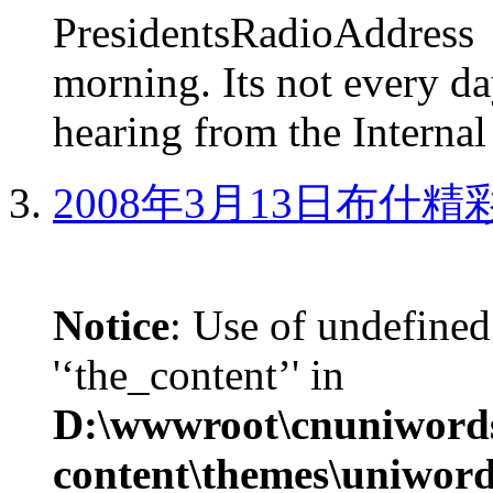
PresidentsRadioAddr
morning. Its not every d
hearing from the Internal
2008年3月13日布什
Notice
: Use of undefined
'‘the_content’' in
D:\wwwroot\cnuniword
content\themes\uniword