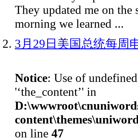
They updated me on the s
morning we learned ...
3月29日美国总统每周
Notice
: Use of undefined
'‘the_content’' in
D:\wwwroot\cnuniword
content\themes\uniword
on line
47