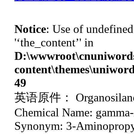
Notice
: Use of undefined
'‘the_content’' in
D:\wwwroot\cnuniword
content\themes\uniword
49
英语原件： Organosilane A
Chemical Name: gamma-
Synonym: 3-Aminopropyl