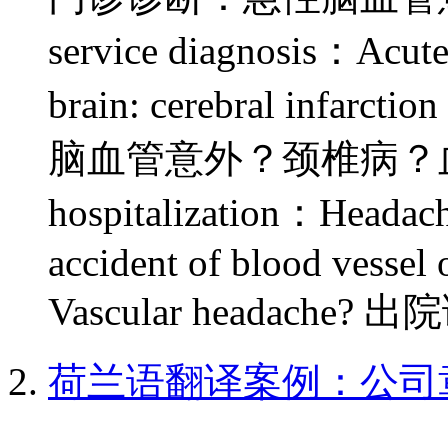
service diagnosis：Acute 
brain: cerebral i
脑血管意外？颈椎病？血管性头
hospitalization：Headache
accident of blood vessel 
Vascular headache
荷兰语翻译案例：公司