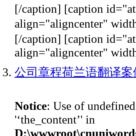
[/caption] [caption id="
align="aligncenter"
[/caption] [caption id="
align="aligncenter" width
公司章程荷兰语翻译案
Notice
: Use of undefined
'‘the_content’' in
D:\wwwroot\cnuniword