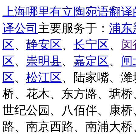
上海哪里有立陶宛语翻译
译公司
主要服务于：
浦东
区
、
静安区
、
长宁区
、
闵
区
、
崇明县
、
嘉定区
、
闸
区
、
松江区
、陆家嘴、潍
桥、花木、东方路、塘桥
世纪公园、八佰伴、康桥
路、南京西路、南浦大桥