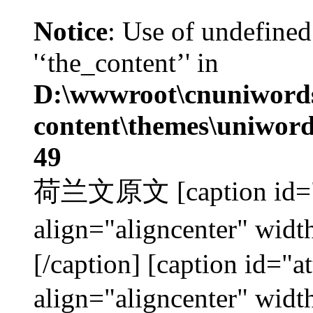
Notice
: Use of undefined
'‘the_content’' in
D:\wwwroot\cnuniword
content\themes\uniword
49
荷兰文原文 [caption id="a
align="aligncenter"
[/caption] [caption id="
align="aligncenter"