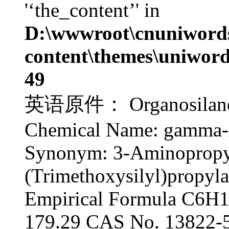
'‘the_content’' in
D:\wwwroot\cnuniword
content\themes\uniword
49
英语原件： Organosilane A
Chemical Name: gamma-
Synonym: 3-Aminopropyl
(Trimethoxysilyl)propyl
Empirical Formula C6H
179.29 CAS No. 13822-