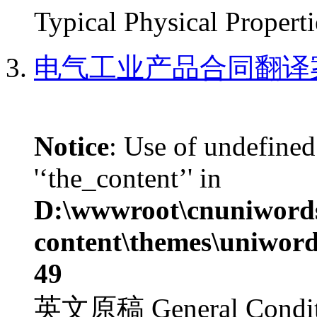
Typical Physical Propertie
电气工业产品合同翻译
Notice
: Use of undefined
'‘the_content’' in
D:\wwwroot\cnuniword
content\themes\uniword
49
英文原稿 General Condition