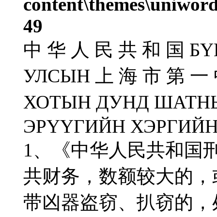
content\themes\uniword
49
中 华 人 民 共 和 国 БҮ
УЛСЫН 上 海 市 第 一
ХОТЫН ДУНД ШАТН
ЭРҮҮГИЙН ХЭРГИЙН
1、《中华人民共和国
共财务，数额较大的，
带凶器盗窃、扒窃的，