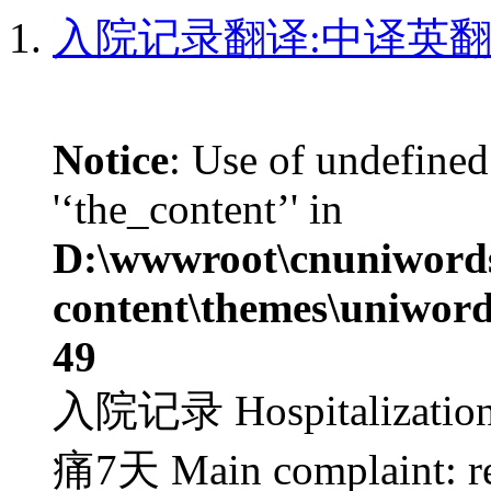
入院记录翻译:中译英
Notice
: Use of undefined
'‘the_content’' in
D:\wwwroot\cnuniword
content\themes\uniword
49
入院记录 Hospitaliza
痛7天 Main complaint: red 