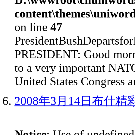
content\themes\uniword
on line
47
PresidentBushDepar
PRESIDENT: Good mornin
to a very important NAT
United States Congress ar
2008年3月14日布什
Notice
: Use of undefined