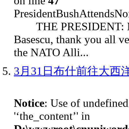
on line
47
PresidentBushAttendsNo
THE PRESIDENT: Mr. S
Basescu, thank you all v
the NATO Alli...
3月31日布什前往大西
Notice
: Use of undefined
'‘the_content’' in
D:\wwwroot\cnuniword