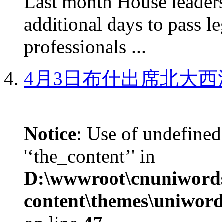
Last month House leaders
additional days to pass le
professionals ...
4月3日布什出席北大西
Notice
: Use of undefined
'‘the_content’' in
D:\wwwroot\cnuniword
content\themes\uniword