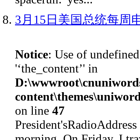
3月15日美国总统每周
Notice
: Use of undefined
'‘the_content’' in
D:\wwwroot\cnuniword
content\themes\uniword
on line
47
President'sRadioAdd
morning. On Friday, I tra