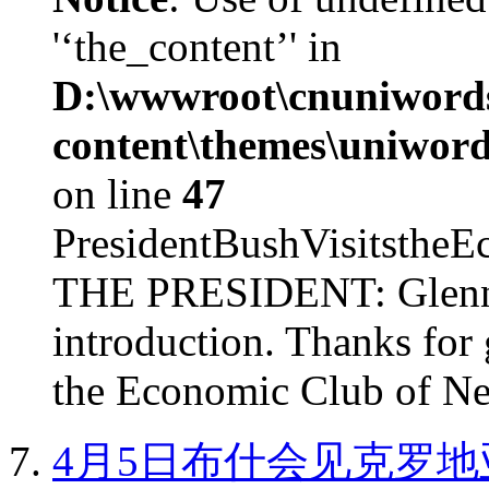
'‘the_content’' in
D:\wwwroot\cnuniword
content\themes\uniword
on line
47
PresidentBushVisits
THE PRESIDENT: Glenn, 
introduction. Thanks for 
the Economic Club of Ne
4月5日布什会见克罗地