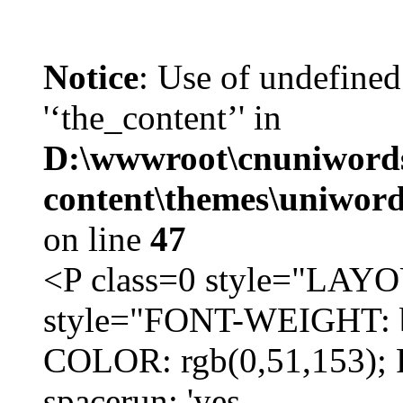
Notice
: Use of undefined
'‘the_content’' in
D:\wwwroot\cnuniword
content\themes\uniword
on line
47
<P class=0 style="LA
style="FONT-WEIGHT: b
COLOR: rgb(0,51,153); 
spacerun: 'yes...