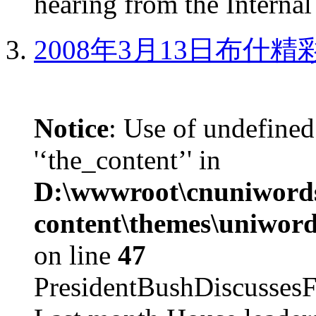
hearing from the Internal
2008年3月13日布什
Notice
: Use of undefined
'‘the_content’' in
D:\wwwroot\cnuniword
content\themes\uniword
on line
47
PresidentBushDiscus