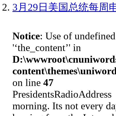
3月29日美国总统每周
Notice
: Use of undefined
'‘the_content’' in
D:\wwwroot\cnuniword
content\themes\uniword
on line
47
PresidentsRadioAddr
morning. Its not every d