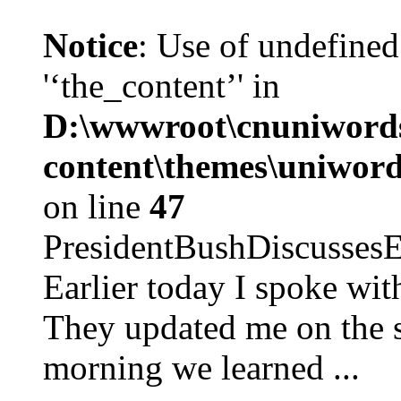
Notice
: Use of undefined
'‘the_content’' in
D:\wwwroot\cnuniword
content\themes\uniword
on line
47
PresidentBushDiscus
Earlier today I spoke w
They updated me on the s
morning we learned ...