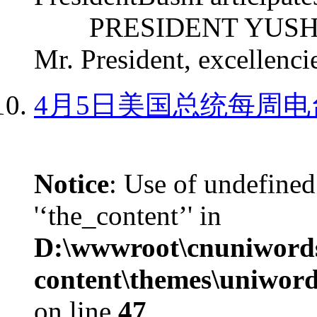
PRESIDENT YUSHCHEN
Mr. President, excellencie
4月5日美国总统每周电
Notice
: Use of undefined
'‘the_content’' in
D:\wwwroot\cnuniword
content\themes\uniword
on line
47