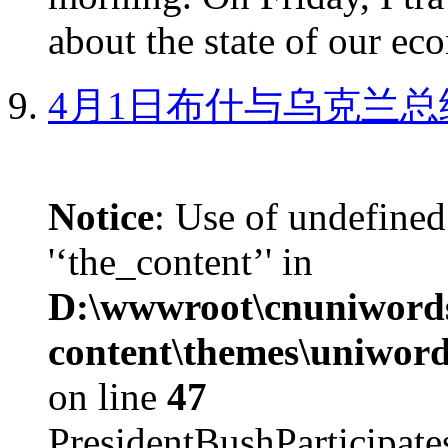
about the state of our eco
4月1日布什与乌克兰总
Notice
: Use of undefined
'‘the_content’' in
D:\wwwroot\cnuniword
content\themes\uniword
on line
47
PresidentBushParticipat