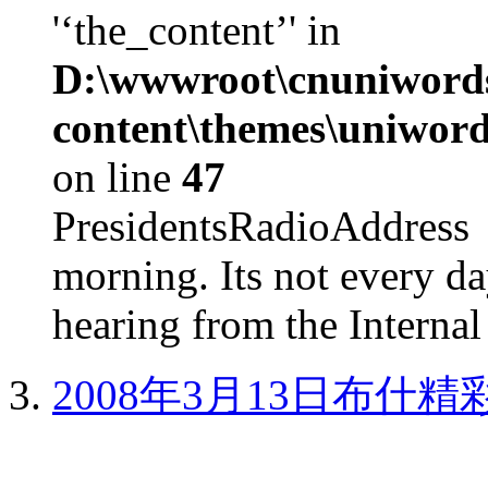
'‘the_content’' in
D:\wwwroot\cnuniword
content\themes\uniword
on line
47
PresidentsRadioAddr
morning. Its not every d
hearing from the Internal
2008年3月13日布什