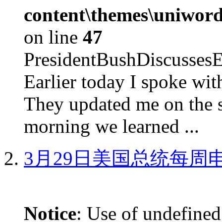
content\themes\uniword
on line
47
PresidentBushDiscus
Earlier today I spoke w
They updated me on the s
morning we learned ...
3月29日美国总统每周
Notice
: Use of undefined