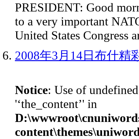
PRESIDENT: Good mornin
to a very important NAT
United States Congress ar
2008年3月14日布什
Notice
: Use of undefined
'‘the_content’' in
D:\wwwroot\cnuniword
content\themes\uniword