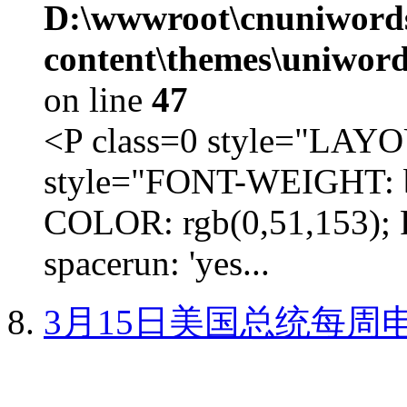
D:\wwwroot\cnuniword
content\themes\uniword
on line
47
<P class=0 style="LA
style="FONT-WEIGHT: b
COLOR: rgb(0,51,153); 
spacerun: 'yes...
3月15日美国总统每周