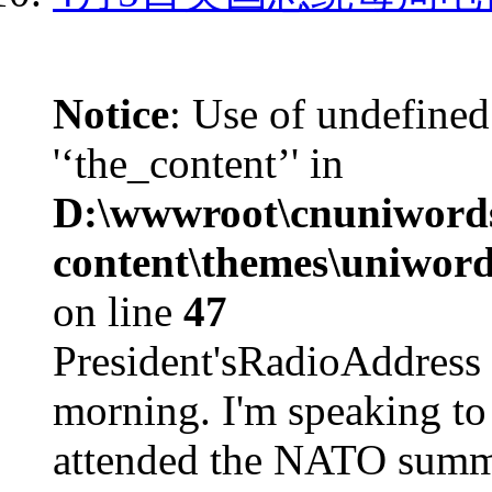
Notice
: Use of undefined
'‘the_content’' in
D:\wwwroot\cnuniword
content\themes\uniword
on line
47
President'sRadioAdd
morning. I'm speaking to
attended the NATO summit