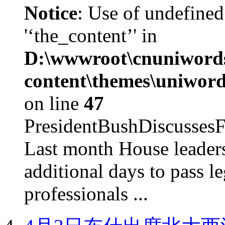
Notice
: Use of undefined
'‘the_content’' in
D:\wwwroot\cnuniword
content\themes\uniword
on line
47
PresidentBushDiscus
Last month House leaders
additional days to pass le
professionals ...