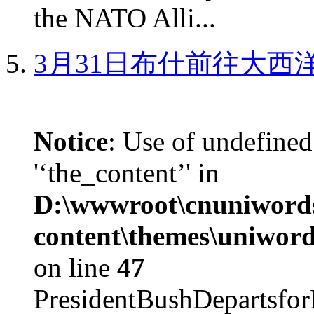
the NATO Alli...
3月31日布什前往大西
Notice
: Use of undefined
'‘the_content’' in
D:\wwwroot\cnuniword
content\themes\uniword
on line
47
PresidentBushDepar