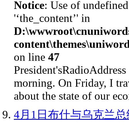
Notice
: Use of undefined
'‘the_content’' in
D:\wwwroot\cnuniword
content\themes\uniword
on line
47
President'sRadioAdd
morning. On Friday, I tra
about the state of our eco
4月1日布什与乌克兰总