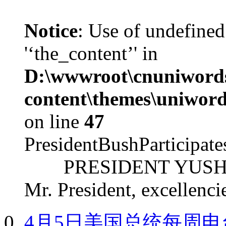
Notice
: Use of undefined
'‘the_content’' in
D:\wwwroot\cnuniword
content\themes\uniword
on line
47
PresidentBushParticipat
PRESIDENT YUSHCHEN
Mr. President, excellencie
4月5日美国总统每周电