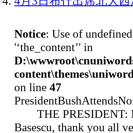
4月3日布什出席北大西
Notice
: Use of undefined
'‘the_content’' in
D:\wwwroot\cnuniword
content\themes\uniword
on line
47
PresidentBushAttendsNo
THE PRESIDENT: Mr. S
Basescu, thank you all v