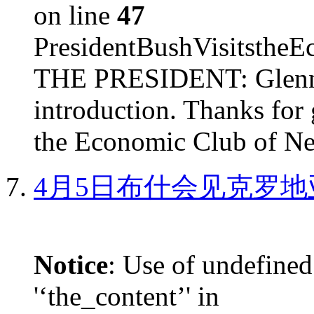
on line
47
PresidentBushVisits
THE PRESIDENT: Glenn, 
introduction. Thanks for 
the Economic Club of Ne
4月5日布什会见克罗地
Notice
: Use of undefined
'‘the_content’' in