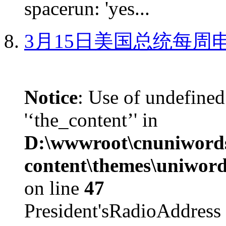
spacerun: 'yes...
3月15日美国总统每周
Notice
: Use of undefined
'‘the_content’' in
D:\wwwroot\cnuniword
content\themes\uniword
on line
47
President'sRadioAdd