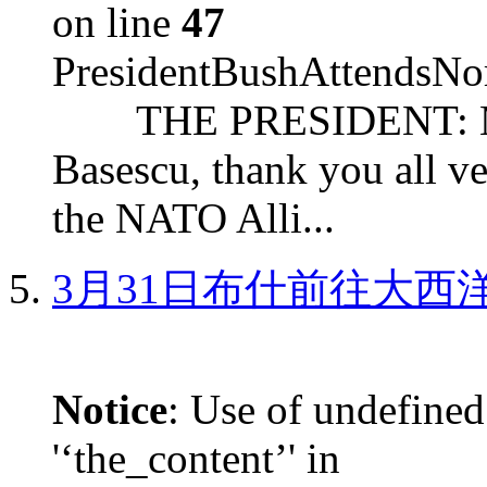
on line
47
PresidentBushAttendsNo
THE PRESIDENT: Mr. S
Basescu, thank you all v
the NATO Alli...
3月31日布什前往大西
Notice
: Use of undefined
'‘the_content’' in