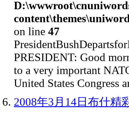
D:\wwwroot\cnuniword
content\themes\uniword
on line
47
PresidentBushDepar
PRESIDENT: Good mornin
to a very important NAT
United States Congress ar
2008年3月14日布什