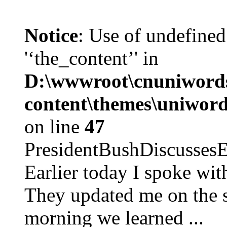
Notice
: Use of undefined
'‘the_content’' in
D:\wwwroot\cnuniword
content\themes\uniword
on line
47
PresidentBushDiscus
Earlier today I spoke w
They updated me on the s
morning we learned ...