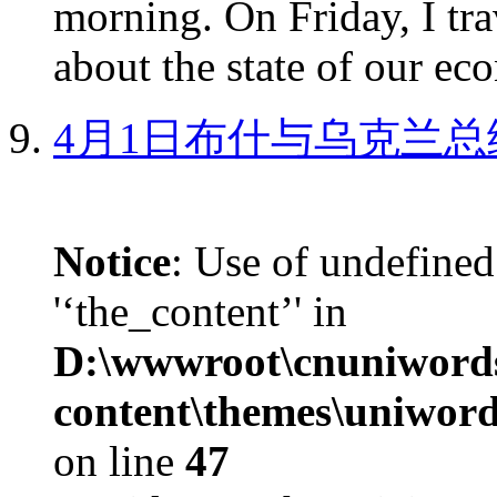
morning. On Friday, I tra
about the state of our eco
4月1日布什与乌克兰总
Notice
: Use of undefined
'‘the_content’' in
D:\wwwroot\cnuniword
content\themes\uniword
on line
47