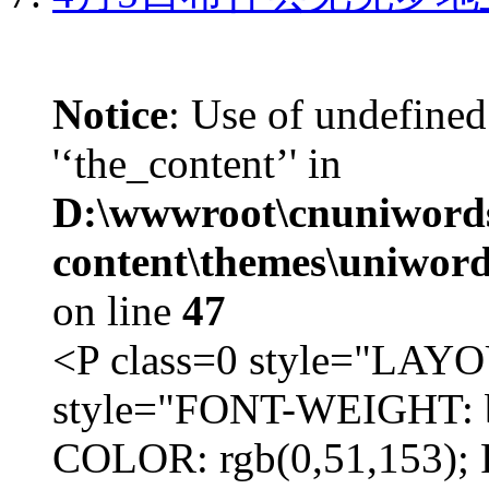
Notice
: Use of undefined
'‘the_content’' in
D:\wwwroot\cnuniword
content\themes\uniword
on line
47
<P class=0 style="LA
style="FONT-WEIGHT: b
COLOR: rgb(0,51,153); 