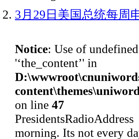
3月29日美国总统每周
Notice
: Use of undefined
'‘the_content’' in
D:\wwwroot\cnuniword
content\themes\uniword
on line
47
PresidentsRadioAddr
morning. Its not every d