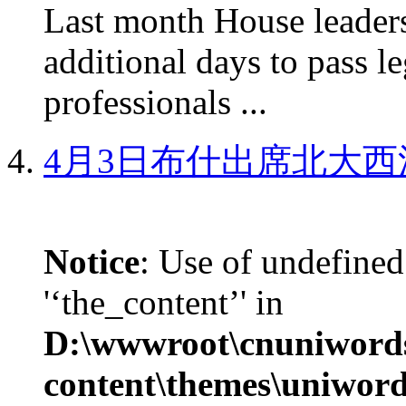
Last month House leaders
additional days to pass le
professionals ...
4月3日布什出席北大西
Notice
: Use of undefined
'‘the_content’' in
D:\wwwroot\cnuniword
content\themes\uniword