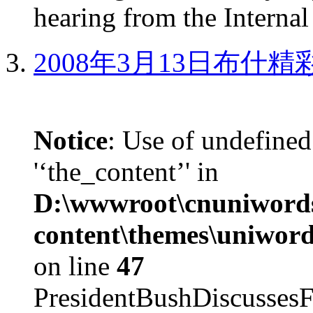
hearing from the Internal
2008年3月13日布什
Notice
: Use of undefined
'‘the_content’' in
D:\wwwroot\cnuniword
content\themes\uniword
on line
47
PresidentBushDiscus