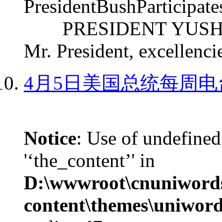
PresidentBushParticipat
PRESIDENT YUSHCHEN
Mr. President, excellencie
4月5日美国总统每周电
Notice
: Use of undefined
'‘the_content’' in
D:\wwwroot\cnuniword
content\themes\uniword