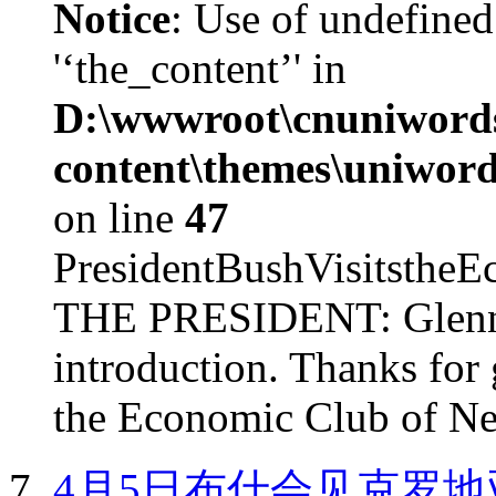
Notice
: Use of undefined
'‘the_content’' in
D:\wwwroot\cnuniword
content\themes\uniword
on line
47
PresidentBushVisits
THE PRESIDENT: Glenn, 
introduction. Thanks for 
the Economic Club of Ne
4月5日布什会见克罗地