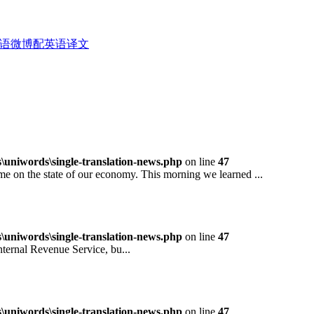
拉伯语微博配英语译文
niwords\single-translation-news.php
on line
47
 the state of our economy. This morning we learned ...
niwords\single-translation-news.php
on line
47
rnal Revenue Service, bu...
niwords\single-translation-news.php
on line
47