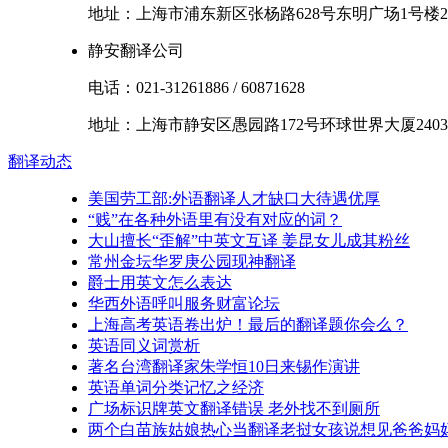
地址：
上海市
浦东新区
张杨路628号东明广场1号楼2
静安翻译公司
电话：
021-31261886
/
60871628
地址：
上海市
静安区
愚园路172号环球世界大厦2403
翻译
动态
美国劳工部:外语翻译人才缺口大待遇优厚
“贱”在各种外语里有没有对应的词？
大山擅长“歪解”中英文互译 姜昆女儿成其粉丝
常州金坛华罗庚公园现神翻译
爵士用英文怎么表达
华西外语呼叫服务财富论坛
上海高考英语卷出炉！最后的翻译题你会么？
英语同义词赏析
著名台湾翻译家朱学恒10日来锡作演讲
英语单词分类记忆之经济
广场标识牌英文翻译错误 老外找不到厕所
两个白苗族姑娘热心当翻译老挝女孩说想见爸爸妈