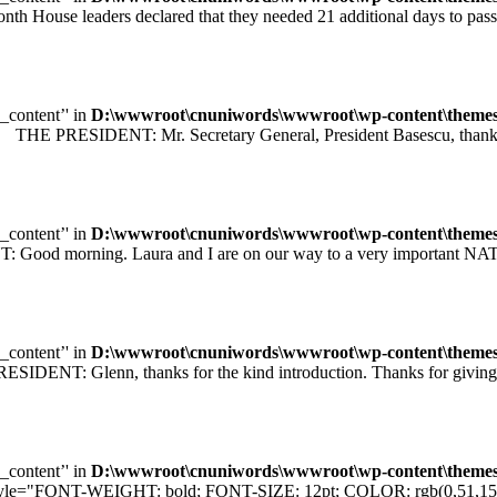
leaders declared that they needed 21 additional days to pass legisl
e_content’' in
D:\wwwroot\cnuniwords\wwwroot\wp-content\themes\u
 PRESIDENT: Mr. Secretary General, President Basescu, thank you 
e_content’' in
D:\wwwroot\cnuniwords\wwwroot\wp-content\themes\u
orning. Laura and I are on our way to a very important NATO sum
e_content’' in
D:\wwwroot\cnuniwords\wwwroot\wp-content\themes\u
T: Glenn, thanks for the kind introduction. Thanks for giving me
e_content’' in
D:\wwwroot\cnuniwords\wwwroot\wp-content\themes\u
="FONT-WEIGHT: bold; FONT-SIZE: 12pt; COLOR: rgb(0,51,153); F