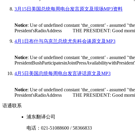
3月15日美国总统每周电台发言原文及现场MP3资料
Notice
: Use of undefined constant ‘the_content’ - assumed '‘th
President'sRadioAddress THE PRESIDENT: Good morning. On Fr
4月1日布什与乌克兰总统尤先科会谈原文及MP3
Notice
: Use of undefined constant ‘the_content’ - assumed '‘th
PresidentBushParticipatesinJointPressAvailabilitywithPres
4月5日美国总统每周电台发言讲话原文及MP3
Notice
: Use of undefined constant ‘the_content’ - assumed '‘th
President'sRadioAddress THE PRESIDENT: Good morning. I'm
语通
联系
浦东翻译公司
电话：
021-51088600
/
58366833