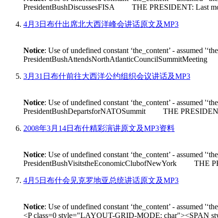
PresidentBushDiscussesFISA THE PRESIDENT: Last month House 
4月3日布什出席北大西洋峰会讲话原文及MP3
Notice
: Use of undefined constant ‘the_content’ - assumed '‘th
PresidentBushAttendsNorthAtlanticCouncilSummitMeeting THE
3月31日布什前往大西洋公约组织会议讲话及MP3
Notice
: Use of undefined constant ‘the_content’ - assumed '‘th
PresidentBushDepartsforNATOSummit THE PRESIDENT: Good m
2008年3月14日布什精彩演讲原文及MP3资料
Notice
: Use of undefined constant ‘the_content’ - assumed '‘th
PresidentBushVisitstheEconomicClubofNewYork THE PRESIDEN
4月5日布什会见克罗地亚总统讲话原文及MP3
Notice
: Use of undefined constant ‘the_content’ - assumed '‘th
<P class=0 style="LAYOUT-GRID-MODE: char"><SPAN style