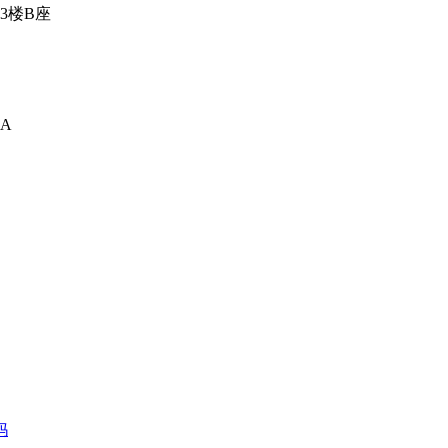
3楼B座
A
妈