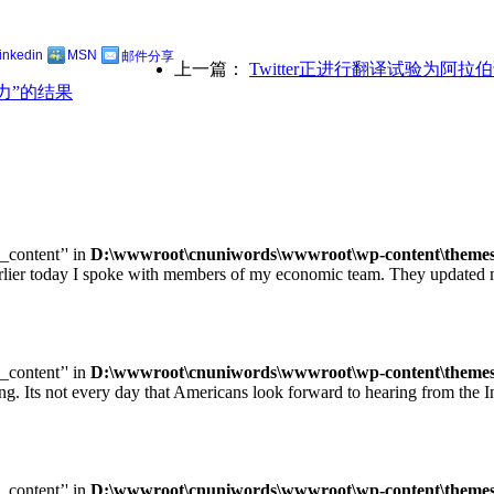
linkedin
MSN
邮件分享
上一篇：
Twitter正进行翻译试验为阿
力”的结果
e_content’' in
D:\wwwroot\cnuniwords\wwwroot\wp-content\themes\u
ay I spoke with members of my economic team. They updated me on
e_content’' in
D:\wwwroot\cnuniwords\wwwroot\wp-content\themes\u
ot every day that Americans look forward to hearing from the Inte
e_content’' in
D:\wwwroot\cnuniwords\wwwroot\wp-content\themes\u