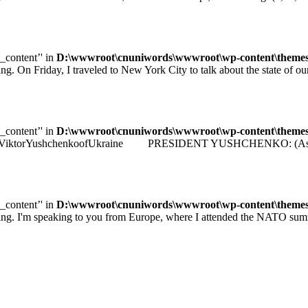
e_content’' in
D:\wwwroot\cnuniwords\wwwroot\wp-content\themes\u
iday, I traveled to New York City to talk about the state of our e
e_content’' in
D:\wwwroot\cnuniwords\wwwroot\wp-content\themes\u
identViktorYushchenkoofUkraine PRESIDENT YUSHCHENKO: (As transla
e_content’' in
D:\wwwroot\cnuniwords\wwwroot\wp-content\themes\u
 speaking to you from Europe, where I attended the NATO summit 