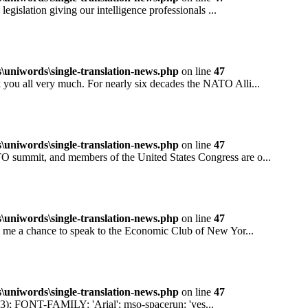
ation giving our intelligence professionals ...
niwords\single-translation-news.php
on line
47
all very much. For nearly six decades the NATO Alli...
niwords\single-translation-news.php
on line
47
mit, and members of the United States Congress are o...
niwords\single-translation-news.php
on line
47
 a chance to speak to the Economic Club of New Yor...
niwords\single-translation-news.php
on line
47
ONT-FAMILY: 'Arial'; mso-spacerun: 'yes...