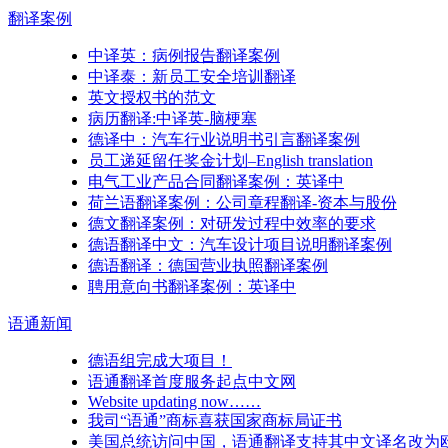
翻译
案例
中译英：病例报告翻译案例
中译泰：新员工安全培训翻译
英文授权书的范文
病历翻译:中译英-脑梗塞
德译中：汽车行业说明书引言翻译案例
员工递延留任奖金计划–English translation
电气工业产品合同翻译案例：英译中
荷兰语翻译案例：公司章程翻译-资本与股份
德文翻译案例：对研发过程中效率的要求
德语翻译中文：汽车设计项目说明翻译案例
德语翻译：德国营业执照翻译案例
聘用意向书翻译案例：英译中
语通
新闻
德语组完成大项目！
语通翻译首度服务起点中文网
Website updating now……
我司“语通”商标喜获国家商标局证书
美国总统访问中国，语通翻译支持其中文译名改为