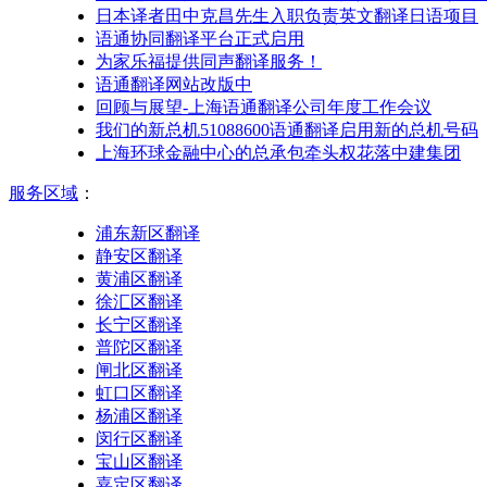
日本译者田中克昌先生入职负责英文翻译日语项目
语通协同翻译平台正式启用
为家乐福提供同声翻译服务！
语通翻译网站改版中
回顾与展望-上海语通翻译公司年度工作会议
我们的新总机51088600语通翻译启用新的总机号码
上海环球金融中心的总承包牵头权花落中建集团
服务区域
：
浦东新区翻译
静安区翻译
黄浦区翻译
徐汇区翻译
长宁区翻译
普陀区翻译
闸北区翻译
虹口区翻译
杨浦区翻译
闵行区翻译
宝山区翻译
嘉定区翻译