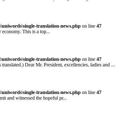
niwords\single-translation-news.php
on line
47
conomy. This is a top...
niwords\single-translation-news.php
on line
47
ted.) Dear Mr. President, excellencies, ladies and ...
niwords\single-translation-news.php
on line
47
and witnessed the hopeful pr...