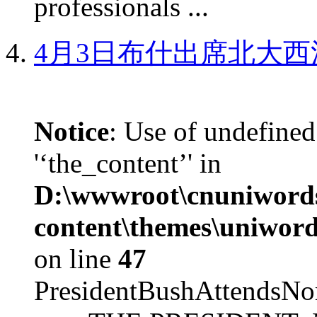
professionals ...
4月3日布什出席北大西
Notice
: Use of undefined
'‘the_content’' in
D:\wwwroot\cnuniword
content\themes\uniword
on line
47
PresidentBushAttendsNo