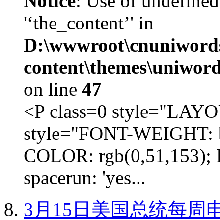
Notice
: Use of undefined
'‘the_content’' in
D:\wwwroot\cnuniword
content\themes\uniword
on line
47
<P class=0 style="LA
style="FONT-WEIGHT: b
COLOR: rgb(0,51,153); 
spacerun: 'yes...
3月15日美国总统每周