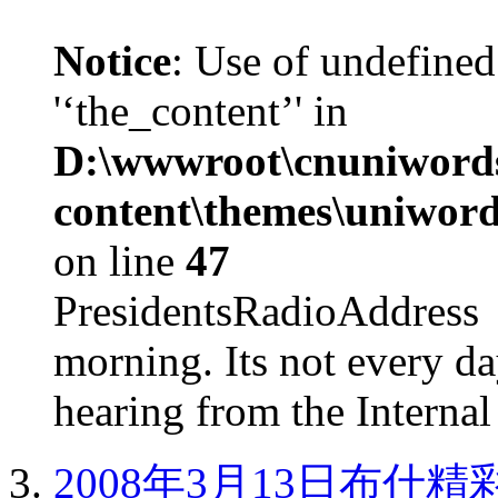
Notice
: Use of undefined
'‘the_content’' in
D:\wwwroot\cnuniword
content\themes\uniword
on line
47
PresidentsRadioAddr
morning. Its not every d
hearing from the Internal
2008年3月13日布什