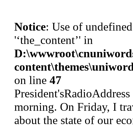
Notice
: Use of undefined
'‘the_content’' in
D:\wwwroot\cnuniword
content\themes\uniword
on line
47
President'sRadioAdd
morning. On Friday, I tra
about the state of our eco