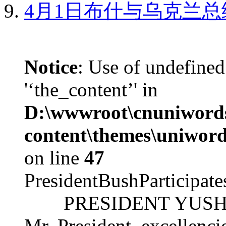
4月1日布什与乌克兰总
Notice
: Use of undefined
'‘the_content’' in
D:\wwwroot\cnuniword
content\themes\uniword
on line
47
PresidentBushParticipat
PRESIDENT YUSHCHEN
Mr. President, excellencie