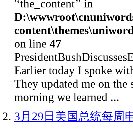
'‘the_content’' in
D:\wwwroot\cnuniword
content\themes\uniword
on line
47
PresidentBushDiscus
Earlier today I spoke w
They updated me on the s
morning we learned ...
3月29日美国总统每周