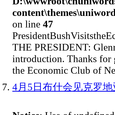
D:\wwwroot\cnuniword
content\themes\uniword
on line
47
PresidentBushVisits
THE PRESIDENT: Glenn, 
introduction. Thanks for 
the Economic Club of Ne
4月5日布什会见克罗地