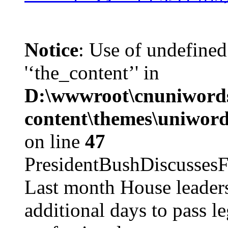
Notice
: Use of undefined
'‘the_content’' in
D:\wwwroot\cnuniword
content\themes\uniword
on line
47
PresidentBushDiscus
Last month House leaders
additional days to pass le