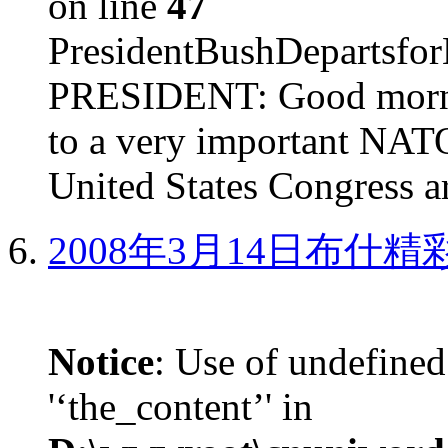
on line
47
PresidentBushDepar
PRESIDENT: Good mornin
to a very important NAT
United States Congress ar
2008年3月14日布什
Notice
: Use of undefined
'‘the_content’' in