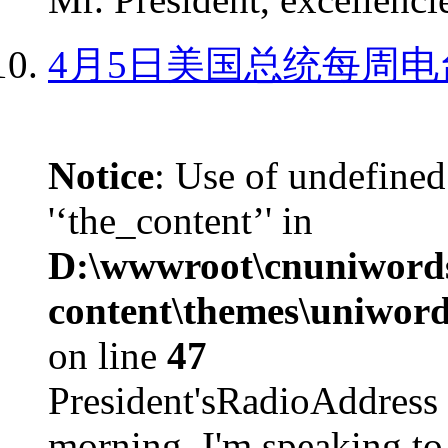
4月5日美国总统每周电
Notice
: Use of undefined
'‘the_content’' in
D:\wwwroot\cnuniword
content\themes\uniword
on line
47
President'sRadioAdd
morning. I'm speaking to