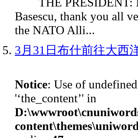
THE PRESIDENT: Mr. S
Basescu, thank you all v
the NATO Alli...
3月31日布什前往大西
Notice
: Use of undefined
'‘the_content’' in
D:\wwwroot\cnuniword
content\themes\uniword