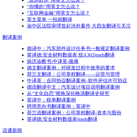
“票房欺诈”用英文怎么说？
“你懂的”用英文怎么说？
“互联网金融”用英文怎么说？
英文菜单 一拍就翻译
渝中区法院审理首起涉外案件 大四女翻译引关注
翻译
案例
德译中：汽车部件设计任务书一般规定翻译案例
英译德:安全材料数据表 烷A302|msds翻译
病历诊断书:中译英-腹痛
德文翻译案例：对研发过程中效率的要求
荷兰文翻译：公司章程翻译——运营与管理
中译英：合同协议翻译案例–软件评估许可协议
德语翻译中文：汽车设计项目说明翻译案例
从“文化自恋”视角深化晚清翻译史研究
英译中：税单翻译案例
聘用意向书翻译案例：英译中
荷兰语翻译案例：公司章程翻译-资本与股份
英译德:安全材料数据表|msds翻译
语通
新闻