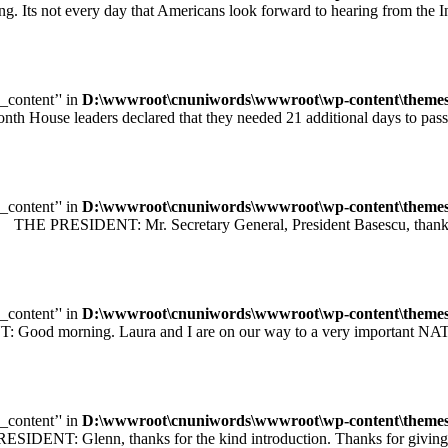
ot every day that Americans look forward to hearing from the Inte
e_content’' in
D:\wwwroot\cnuniwords\wwwroot\wp-content\themes\u
leaders declared that they needed 21 additional days to pass legisl
e_content’' in
D:\wwwroot\cnuniwords\wwwroot\wp-content\themes\u
 PRESIDENT: Mr. Secretary General, President Basescu, thank you 
e_content’' in
D:\wwwroot\cnuniwords\wwwroot\wp-content\themes\u
orning. Laura and I are on our way to a very important NATO sum
e_content’' in
D:\wwwroot\cnuniwords\wwwroot\wp-content\themes\u
T: Glenn, thanks for the kind introduction. Thanks for giving me