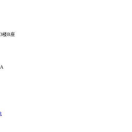
3楼B座
A
危