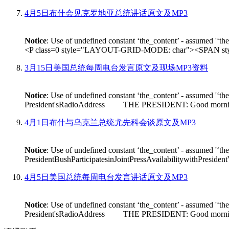
4月5日布什会见克罗地亚总统讲话原文及MP3
Notice
: Use of undefined constant ‘the_content’ - assumed '‘th
<P class=0 style="LAYOUT-GRID-MODE: char"><SPAN style
3月15日美国总统每周电台发言原文及现场MP3资料
Notice
: Use of undefined constant ‘the_content’ - assumed '‘th
President'sRadioAddress THE PRESIDENT: Good morning. On Fr
4月1日布什与乌克兰总统尤先科会谈原文及MP3
Notice
: Use of undefined constant ‘the_content’ - assumed '‘th
PresidentBushParticipatesinJointPressAvailabilitywithPres
4月5日美国总统每周电台发言讲话原文及MP3
Notice
: Use of undefined constant ‘the_content’ - assumed '‘th
President'sRadioAddress THE PRESIDENT: Good morning. I'm