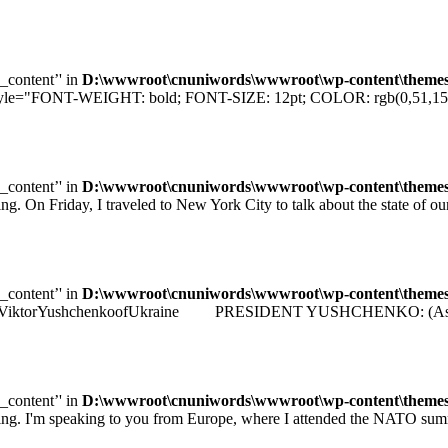
e_content’' in
D:\wwwroot\cnuniwords\wwwroot\wp-content\themes\u
="FONT-WEIGHT: bold; FONT-SIZE: 12pt; COLOR: rgb(0,51,153); F
e_content’' in
D:\wwwroot\cnuniwords\wwwroot\wp-content\themes\u
iday, I traveled to New York City to talk about the state of our e
e_content’' in
D:\wwwroot\cnuniwords\wwwroot\wp-content\themes\u
identViktorYushchenkoofUkraine PRESIDENT YUSHCHENKO: (As transla
e_content’' in
D:\wwwroot\cnuniwords\wwwroot\wp-content\themes\u
 speaking to you from Europe, where I attended the NATO summit 