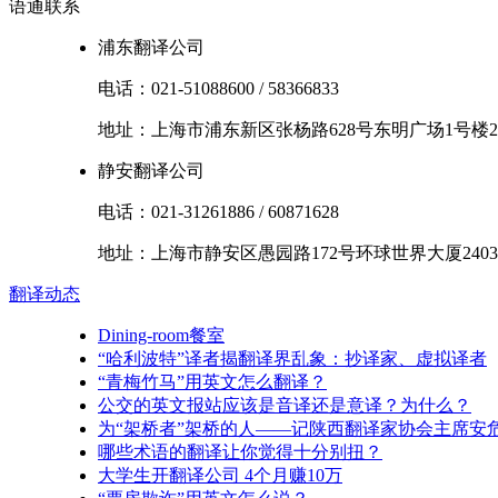
语通
联系
浦东翻译公司
电话：
021-51088600
/
58366833
地址：
上海市
浦东新区
张杨路628号东明广场1号楼2
静安翻译公司
电话：
021-31261886
/
60871628
地址：
上海市
静安区
愚园路172号环球世界大厦2403
翻译
动态
Dining-room餐室
“哈利波特”译者揭翻译界乱象：抄译家、虚拟译者
“青梅竹马”用英文怎么翻译？
公交的英文报站应该是音译还是意译？为什么？
为“架桥者”架桥的人——记陕西翻译家协会主席安
哪些术语的翻译让你觉得十分别扭？
大学生开翻译公司 4个月赚10万