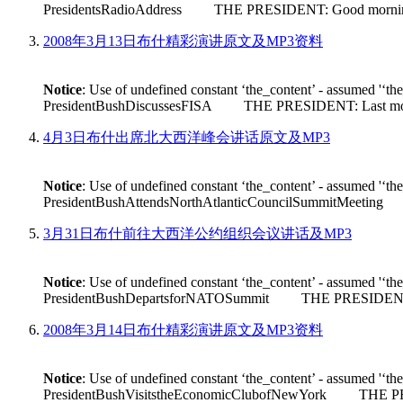
PresidentsRadioAddress THE PRESIDENT: Good morning. Its n
2008年3月13日布什精彩演讲原文及MP3资料
Notice
: Use of undefined constant ‘the_content’ - assumed '‘th
PresidentBushDiscussesFISA THE PRESIDENT: Last month House 
4月3日布什出席北大西洋峰会讲话原文及MP3
Notice
: Use of undefined constant ‘the_content’ - assumed '‘th
PresidentBushAttendsNorthAtlanticCouncilSummitMeeting THE
3月31日布什前往大西洋公约组织会议讲话及MP3
Notice
: Use of undefined constant ‘the_content’ - assumed '‘th
PresidentBushDepartsforNATOSummit THE PRESIDENT: Good m
2008年3月14日布什精彩演讲原文及MP3资料
Notice
: Use of undefined constant ‘the_content’ - assumed '‘th
PresidentBushVisitstheEconomicClubofNewYork THE PRESIDEN