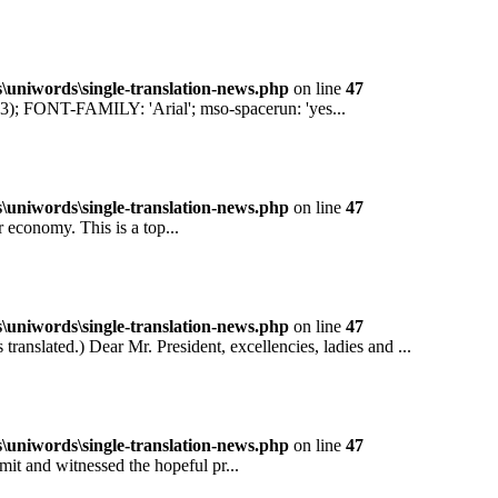
niwords\single-translation-news.php
on line
47
ONT-FAMILY: 'Arial'; mso-spacerun: 'yes...
niwords\single-translation-news.php
on line
47
conomy. This is a top...
niwords\single-translation-news.php
on line
47
ted.) Dear Mr. President, excellencies, ladies and ...
niwords\single-translation-news.php
on line
47
and witnessed the hopeful pr...