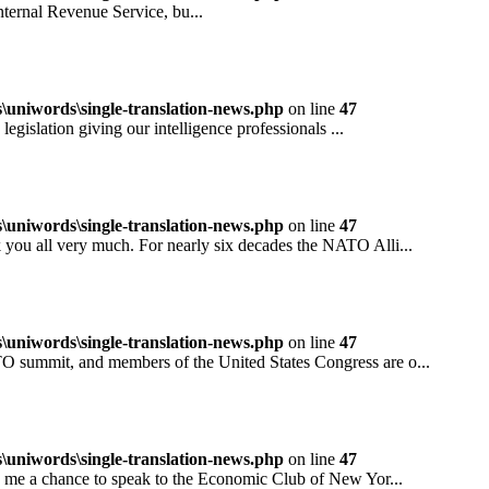
rnal Revenue Service, bu...
niwords\single-translation-news.php
on line
47
ation giving our intelligence professionals ...
niwords\single-translation-news.php
on line
47
all very much. For nearly six decades the NATO Alli...
niwords\single-translation-news.php
on line
47
mit, and members of the United States Congress are o...
niwords\single-translation-news.php
on line
47
 a chance to speak to the Economic Club of New Yor...