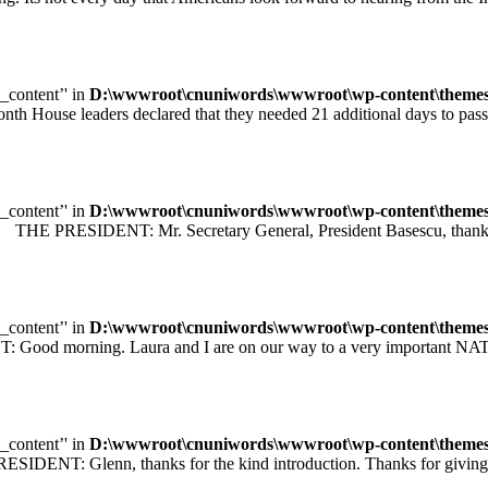
e_content’' in
D:\wwwroot\cnuniwords\wwwroot\wp-content\themes\u
leaders declared that they needed 21 additional days to pass legisl
e_content’' in
D:\wwwroot\cnuniwords\wwwroot\wp-content\themes\u
 PRESIDENT: Mr. Secretary General, President Basescu, thank you 
e_content’' in
D:\wwwroot\cnuniwords\wwwroot\wp-content\themes\u
orning. Laura and I are on our way to a very important NATO sum
e_content’' in
D:\wwwroot\cnuniwords\wwwroot\wp-content\themes\u
T: Glenn, thanks for the kind introduction. Thanks for giving me