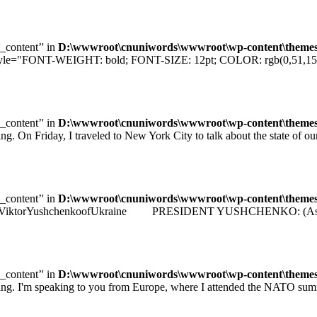
e_content’' in
D:\wwwroot\cnuniwords\wwwroot\wp-content\themes\u
="FONT-WEIGHT: bold; FONT-SIZE: 12pt; COLOR: rgb(0,51,153); F
e_content’' in
D:\wwwroot\cnuniwords\wwwroot\wp-content\themes\u
iday, I traveled to New York City to talk about the state of our e
e_content’' in
D:\wwwroot\cnuniwords\wwwroot\wp-content\themes\u
identViktorYushchenkoofUkraine PRESIDENT YUSHCHENKO: (As transla
e_content’' in
D:\wwwroot\cnuniwords\wwwroot\wp-content\themes\u
 speaking to you from Europe, where I attended the NATO summit 