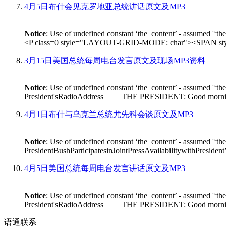
4月5日布什会见克罗地亚总统讲话原文及MP3
Notice
: Use of undefined constant ‘the_content’ - assumed '‘th
<P class=0 style="LAYOUT-GRID-MODE: char"><SPAN style
3月15日美国总统每周电台发言原文及现场MP3资料
Notice
: Use of undefined constant ‘the_content’ - assumed '‘th
President'sRadioAddress THE PRESIDENT: Good morning. On Fr
4月1日布什与乌克兰总统尤先科会谈原文及MP3
Notice
: Use of undefined constant ‘the_content’ - assumed '‘th
PresidentBushParticipatesinJointPressAvailabilitywithPres
4月5日美国总统每周电台发言讲话原文及MP3
Notice
: Use of undefined constant ‘the_content’ - assumed '‘th
President'sRadioAddress THE PRESIDENT: Good morning. I'm
语通
联系