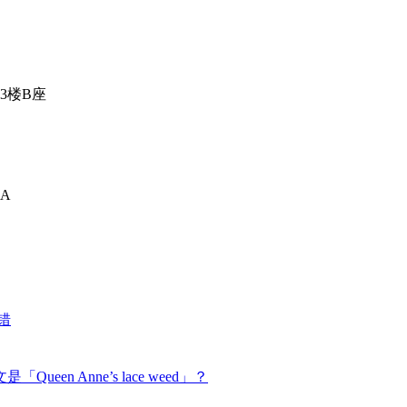
3楼B座
A
错
n Anne’s lace weed」？