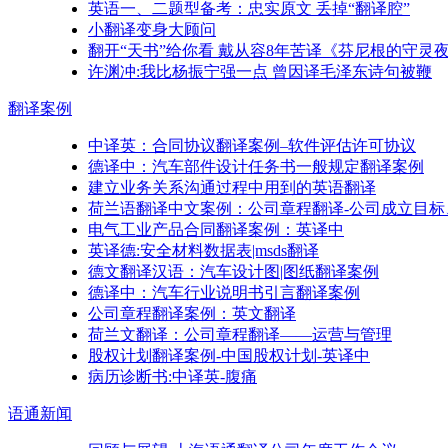
英语一、二题型备考：忠实原文 丢掉“翻译腔”
小翻译变身大顾问
翻开“天书”给你看 戴从容8年苦译《芬尼根的守灵
许渊冲:我比杨振宁强一点 曾因译毛泽东诗句被鞭
翻译
案例
中译英：合同协议翻译案例–软件评估许可协议
德译中：汽车部件设计任务书一般规定翻译案例
建立业务关系沟通过程中用到的英语翻译
荷兰语翻译中文案例：公司章程翻译-公司成立目标
电气工业产品合同翻译案例：英译中
英译德:安全材料数据表|msds翻译
德文翻译汉语：汽车设计图|图纸翻译案例
德译中：汽车行业说明书引言翻译案例
公司章程翻译案例：英文翻译
荷兰文翻译：公司章程翻译——运营与管理
股权计划翻译案例-中国股权计划-英译中
病历诊断书:中译英-腹痛
语通
新闻