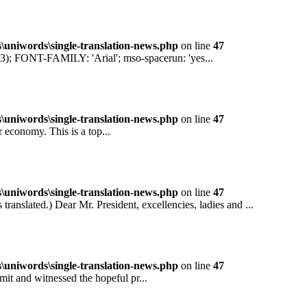
niwords\single-translation-news.php
on line
47
ONT-FAMILY: 'Arial'; mso-spacerun: 'yes...
niwords\single-translation-news.php
on line
47
conomy. This is a top...
niwords\single-translation-news.php
on line
47
ted.) Dear Mr. President, excellencies, ladies and ...
niwords\single-translation-news.php
on line
47
and witnessed the hopeful pr...