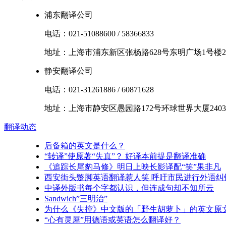
浦东翻译公司
电话：
021-51088600
/
58366833
地址：
上海市
浦东新区
张杨路628号东明广场1号楼2
静安翻译公司
电话：
021-31261886
/
60871628
地址：
上海市
静安区
愚园路172号环球世界大厦2403
翻译
动态
后备箱的英文是什么？
“转译”使原著“失真”？ 好译本前提是翻译准确
《追踪长尾豹马修》明日上映长影译配“笑”果非凡
西安街头蹩脚英语翻译惹人笑 呼吁市民进行外语纠
中译外版书每个字都认识，但连成句却不知所云
Sandwich”三明治”
为什么《失控》中文版的「野生胡萝卜」的英文原文是「Quee
“心有灵犀”用德语或英语怎么翻译好？