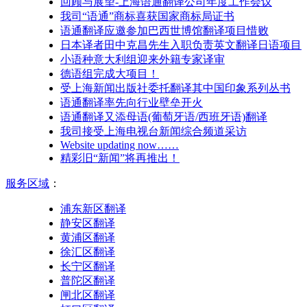
回顾与展望-上海语通翻译公司年度工作会议
我司“语通”商标喜获国家商标局证书
语通翻译应邀参加巴西世博馆翻译项目惜败
日本译者田中克昌先生入职负责英文翻译日语项目
小语种意大利组迎来外籍专家译审
德语组完成大项目！
受上海新闻出版社委托翻译其中国印象系列丛书
语通翻译率先向行业壁垒开火
语通翻译又添母语(葡萄牙语/西班牙语)翻译
我司接受上海电视台新闻综合频道采访
Website updating now……
精彩旧“新闻”将再推出！
服务区域
：
浦东新区翻译
静安区翻译
黄浦区翻译
徐汇区翻译
长宁区翻译
普陀区翻译
闸北区翻译