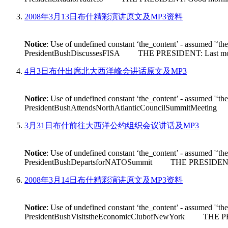
2008年3月13日布什精彩演讲原文及MP3资料
Notice
: Use of undefined constant ‘the_content’ - assumed '‘th
PresidentBushDiscussesFISA THE PRESIDENT: Last month House 
4月3日布什出席北大西洋峰会讲话原文及MP3
Notice
: Use of undefined constant ‘the_content’ - assumed '‘th
PresidentBushAttendsNorthAtlanticCouncilSummitMeeting THE
3月31日布什前往大西洋公约组织会议讲话及MP3
Notice
: Use of undefined constant ‘the_content’ - assumed '‘th
PresidentBushDepartsforNATOSummit THE PRESIDENT: Good m
2008年3月14日布什精彩演讲原文及MP3资料
Notice
: Use of undefined constant ‘the_content’ - assumed '‘th
PresidentBushVisitstheEconomicClubofNewYork THE PRESIDEN